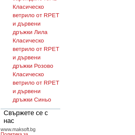
Класическо
ветрило от RPET
и дървени
дръжки Лила
Класическо
ветрило от RPET
и дървени
дръжки Розово
Класическо
ветрило от RPET
и дървени
дръжки Синьо
Свържете се с
нас
www.maksoft.bg
Политика за