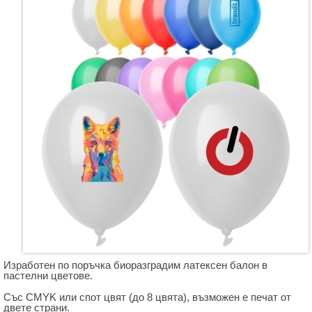
Изработен по поръчка биоразградим латексен балон в
пастелни цветове.
Със CMYK или спот цвят (до 8 цвята), възможен е печат от
двете страни.