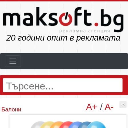
22
години опит в рекламата
A+
/
A-
Балони