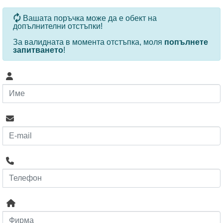
За определени продукти и количества се ползват
Вашата поръчка може да е обект на
допълнителни отстъпки!
За валидната в момента отстъпка, моля
попълнете
запитването
!