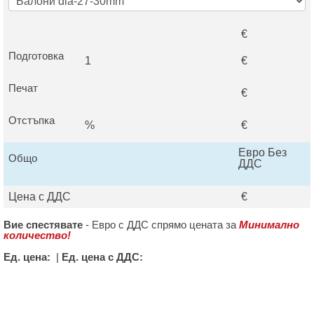
€
Подготовка
1
€
Печат
€
Отстъпка
%
€
Евро Без
Общо
ДДС
Цена с ДДС
€
Вие спестявате
-
Евро с ДДС спрямо цената за
Минимално
количество!
Ед. цена:
|
Ед. цена с ДДС: