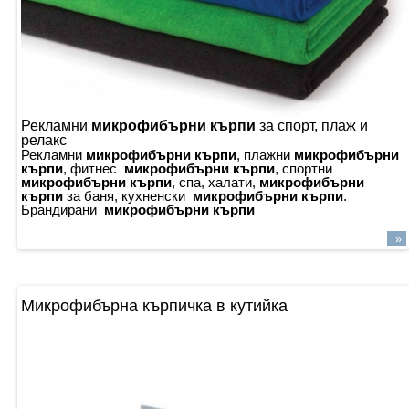
Рекламни
микрофибърни кърпи
за спорт, плаж и
релакс
Рекламни
микрофибърни кърпи
, плажни
микрофибърни
кърпи
, фитнес
микрофибърни кърпи
, спортни
микрофибърни кърпи
, спа, халати,
микрофибърни
кърпи
за баня, кухненски
микрофибърни кърпи
.
Брандирани
микрофибърни кърпи
»
Микрофибърна кърпичка в кутийка