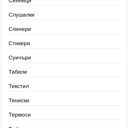
Сенници
Слушалки
Спинери
Стикери
Суичъри
Табели
Текстил
Тениски
Термоси