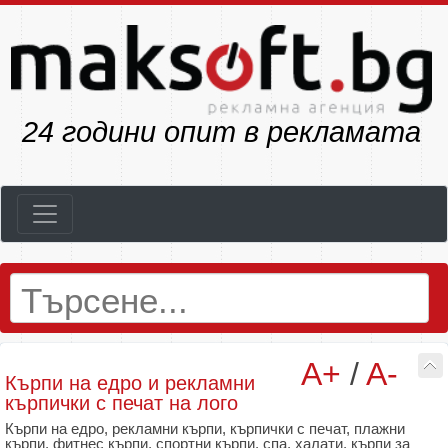
28
години опит в рекламата
A+
/
A-
Кърпи на едро и рекламни
кърпички с печат на лого
Кърпи на едро, рекламни кърпи, кърпички с печат, плажни
кърпи, фитнес кърпи, спортни кърпи, спа, халати, кърпи за