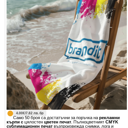
4.00€/7.82 лв. бр
Само 50 броя са достатъчни за поръчка на
рекламни
кърпи с
цялостен
цветен печат
. Пълноцветният
CMYK
сублимационен печат
възпроизвежда снимки, лога и