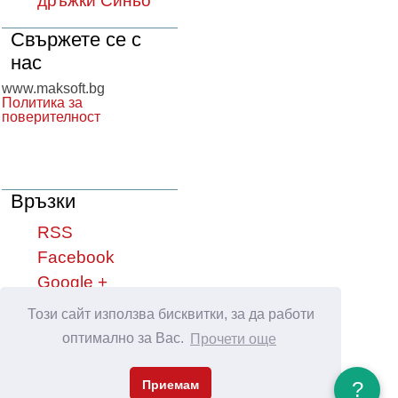
дръжки Синьо
Свържете се с
нас
www.maksoft.bg
Политика за
поверителност
Връзки
RSS
Facebook
Google +
YouTube
Този сайт използва бисквитки, за да работи
оптимално за Вас.
Прочети още
Сподели във:
Приемам
?
Maksoft.Bg © 2013 - 2026, support
Netservice