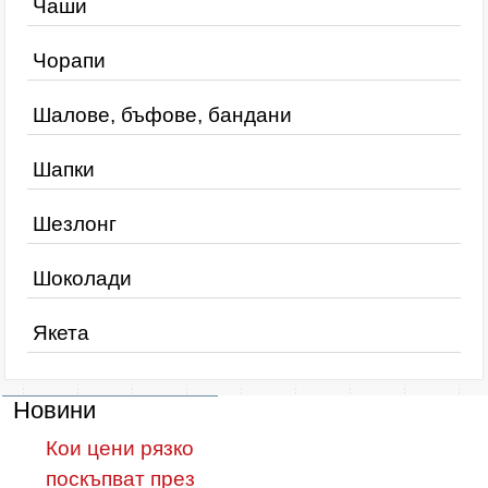
Чаши
Чорапи
Шалове, бъфове, бандани
Шапки
Шезлонг
Шоколади
Якета
Новини
Кои цени рязко
поскъпват през