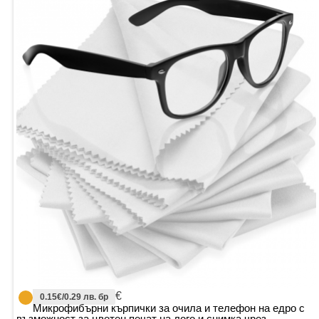
€
0.15€/0.29 лв. бр
Микрофибърни кърпички за очила и телефон на едро с
възможност за цветен печат на лого и снимка чрез