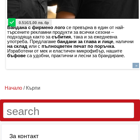
0.51€/1.00 лв. бр
Бандана с фирмено лого
се превърна в един от най-
търсените рекламни продукти за всички сезони –
подходяща както за
събития
, така и за ежедневна
употреба. Предлагаме
бандани за глава и лице
, налични
на склад
или с
пълноцветен печат по поръчка
.
Изработени от мек и еластичен микрофибър, нашите
бъфове
са удобни, практични и лесни за брандиране.
»
Начало
/ Кърпи
За контакт