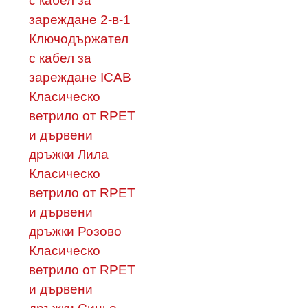
с кабел за
зареждане 2-в-1
Ключодържател
с кабел за
зареждане ICAB
Класическо
ветрило от RPET
и дървени
дръжки Лила
Класическо
ветрило от RPET
и дървени
дръжки Розово
Класическо
ветрило от RPET
и дървени