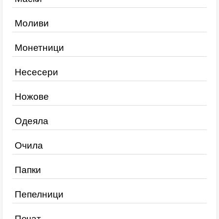
Моливи
Монетници
Несесери
Ножове
Одеяла
Очила
Папки
Пепелници
Печат