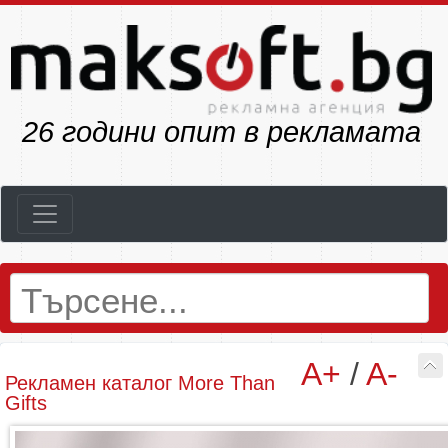
33
години опит в рекламата
A+
/
A-
Рекламен каталог More Than
Gifts