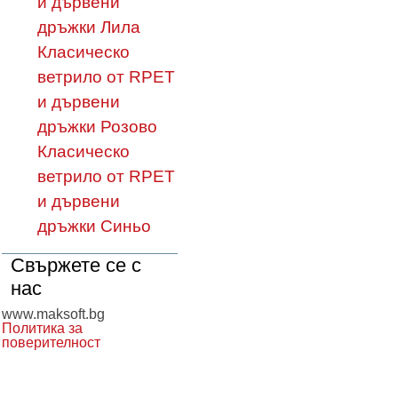
и дървени
дръжки Лила
Класическо
ветрило от RPET
и дървени
дръжки Розово
Класическо
ветрило от RPET
и дървени
дръжки Синьо
Свържете се с
нас
www.maksoft.bg
Политика за
поверителност