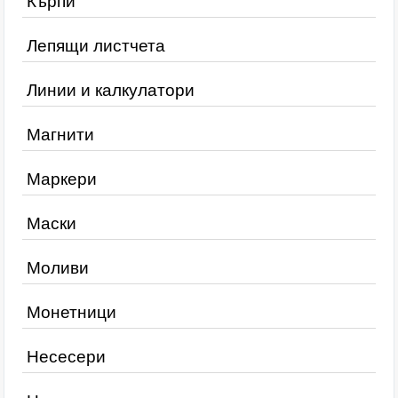
Кърпи
Лепящи листчета
Линии и калкулатори
Магнити
Маркери
Маски
Моливи
Монетници
Несесери