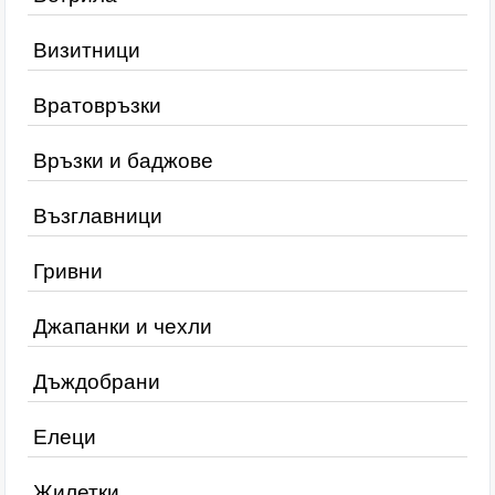
Визитници
Вратовръзки
Връзки и баджове
Възглавници
Гривни
Джапанки и чехли
Дъждобрани
Елеци
Жилетки