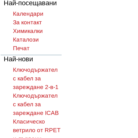
Най-посещавани
Календари
За контакт
Химикалки
Каталози
Печат
Най-нови
Ключодържател
с кабел за
зареждане 2-в-1
Ключодържател
с кабел за
зареждане ICAB
Класическо
ветрило от RPET