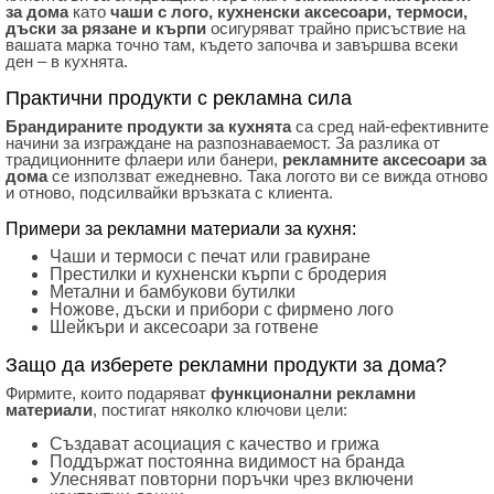
за дома
като
чаши с лого, кухненски аксесоари, термоси,
дъски за рязане и кърпи
осигуряват трайно присъствие на
вашата марка точно там, където започва и завършва всеки
ден – в кухнята.
Практични продукти с рекламна сила
Брандираните продукти за кухнята
са сред най-ефективните
начини за изграждане на разпознаваемост. За разлика от
традиционните флаери или банери,
рекламните аксесоари за
дома
се използват ежедневно. Така логото ви се вижда отново
и отново, подсилвайки връзката с клиента.
Примери за рекламни материали за кухня:
Чаши и термоси с печат или гравиране
Престилки и кухненски кърпи с бродерия
Метални и бамбукови бутилки
Ножове, дъски и прибори с фирмено лого
Шейкъри и аксесоари за готвене
Защо да изберете рекламни продукти за дома?
Фирмите, които подаряват
функционални рекламни
материали
, постигат няколко ключови цели:
Създават асоциация с качество и грижа
Поддържат постоянна видимост на бранда
Улесняват повторни поръчки чрез включени