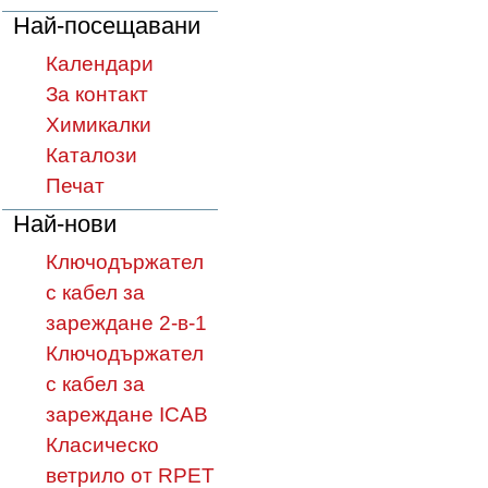
Най-посещавани
Календари
За контакт
Химикалки
Каталози
Печат
Най-нови
Ключодържател
с кабел за
зареждане 2-в-1
Ключодържател
с кабел за
зареждане ICAB
Класическо
ветрило от RPET