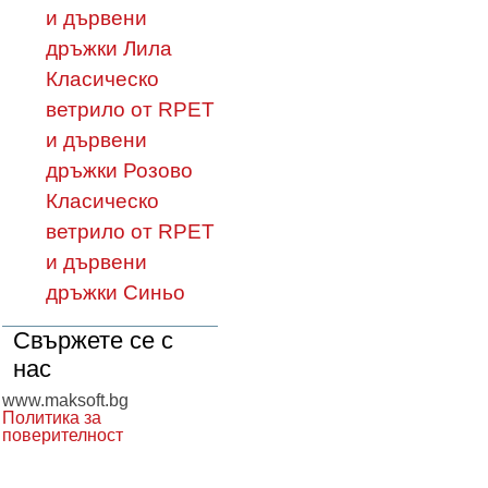
и дървени
дръжки Лила
Класическо
ветрило от RPET
и дървени
дръжки Розово
Класическо
ветрило от RPET
и дървени
дръжки Синьо
Свържете се с
нас
www.maksoft.bg
Политика за
поверителност