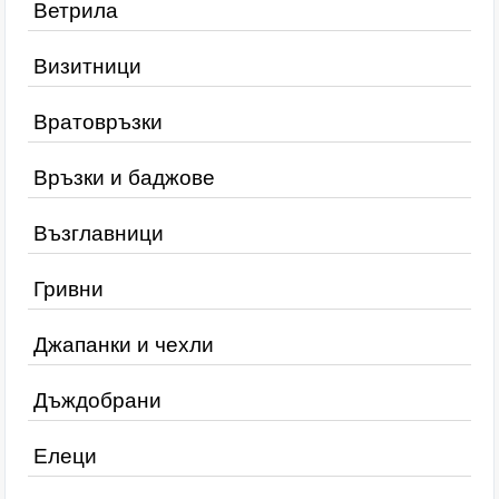
Ветрила
Визитници
Вратовръзки
Връзки и баджове
Възглавници
Гривни
Джапанки и чехли
Дъждобрани
Елеци