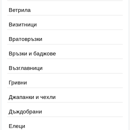
Ветрила
Визитници
Вратовръзки
Връзки и баджове
Възглавници
Гривни
Джапанки и чехли
Дъждобрани
Елеци