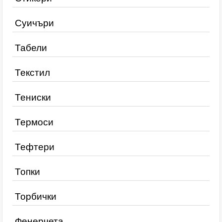
Суичъри
Табели
Текстил
Тениски
Термоси
Тефтери
Топки
Торбички
Фенерчета