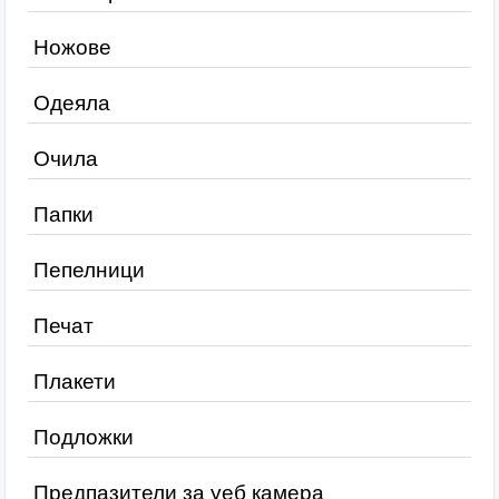
Ножове
Одеяла
Очила
Папки
Пепелници
Печат
Плакети
Подложки
Предпазители за уеб камера