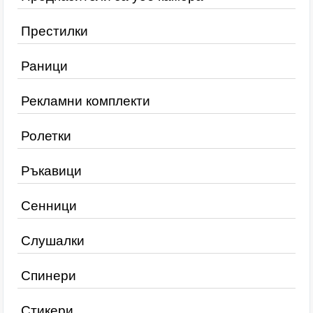
Престилки
Раници
Рекламни комплекти
Ролетки
Ръкавици
Сенници
Слушалки
Спинери
Стикери