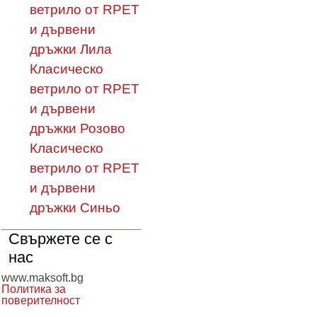
ветрило от RPET
и дървени
дръжки Лила
Класическо
ветрило от RPET
и дървени
дръжки Розово
Класическо
ветрило от RPET
и дървени
дръжки Синьо
Свържете се с
нас
www.maksoft.bg
Политика за
поверителност