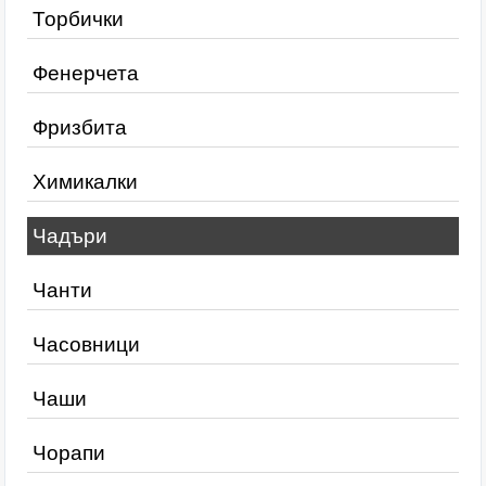
Торбички
Фенерчета
Фризбита
Химикалки
Чадъри
Чанти
Часовници
Чаши
Чорапи