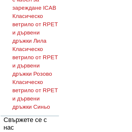
зареждане ICAB
Класическо
ветрило от RPET
и дървени
дръжки Лила
Класическо
ветрило от RPET
и дървени
дръжки Розово
Класическо
ветрило от RPET
и дървени
дръжки Синьо
Свържете се с
нас