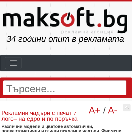
34
години опит в рекламата
A+
/
A-
Рекламни чадъри с печат и
лого– на едро и по поръчка
Различни модели и цветове автоматични,
полуавтоматични и ръчни рекламни чадъри. Фирмени