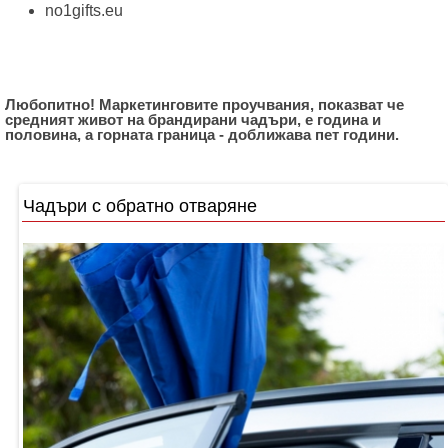
no1gifts.eu
Любопитно! Маркетинговите проучвания, показват че
средният живот на брандирани чадъри, е година и
половина, а горната граница - доближава пет години.
Чадъри с обратно отваряне