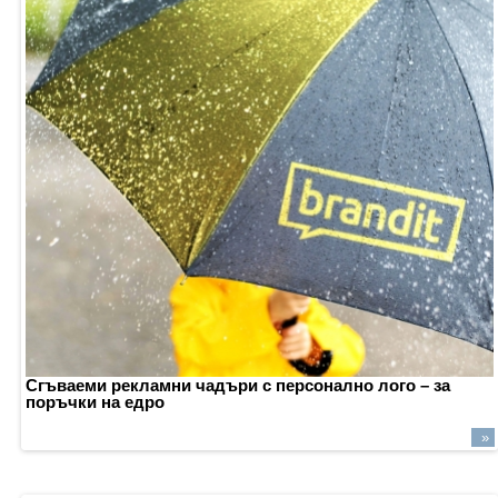
Сгъваеми
рекламни
чадъри
с
персонално
лого –
за
поръчки
на
едро
»