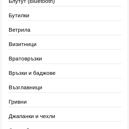
Блутут (Bluetooth)
Бутилки
Ветрила
Визитници
Вратовръзки
Връзки и баджове
Възглавници
Гривни
Джапанки и чехли