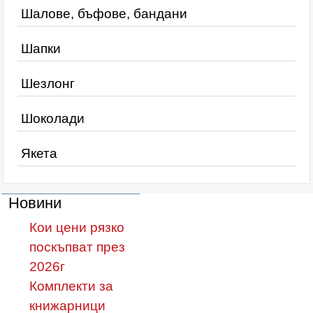
Шалове, бъфове, бандани
Шапки
Шезлонг
Шоколади
Якета
Новини
Кои цени рязко
поскъпват през
2026г
Комплекти за
книжарници