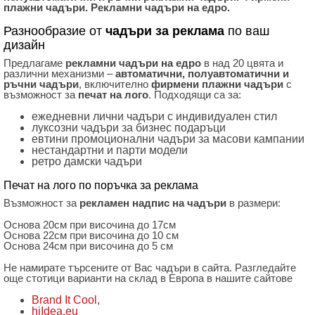
плажни чадъри. Рекламни чадъри на едро.
Разнообразие от
чадъри за реклама
по ваш
дизайн
Предлагаме
рекламни чадъри на едро
в над 20 цвята и
различни механизми –
автоматични, полуавтоматични и
ръчни чадъри
, включително
фирмени плажни чадъри
с
възможност за
печат на лого
. Подходящи са за:
ежедневни лични чадъри с индивидуален стил
луксозни чадъри за бизнес подаръци
евтини промоционални чадъри за масови кампании
нестандартни и парти модели
ретро дамски чадъри
Печат на лого по поръчка за реклама
Възможност за
рекламен надпис на чадъри
в размери:
Основа 20см при височина до 17см
Основа 22см при височина до 10 см
Основа 24см при височина до 5 см
Не намирате търсените от Вас чадъри в сайта. Разгледайте
още стотици варианти на склад в Европа в нашите сайтове
Brand It Cool
,
hiIdea.eu