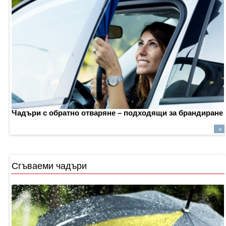
Чадъри
с
обратно
отваряне –
подходящи
за
брандиране
»
Сгъваеми чадъри