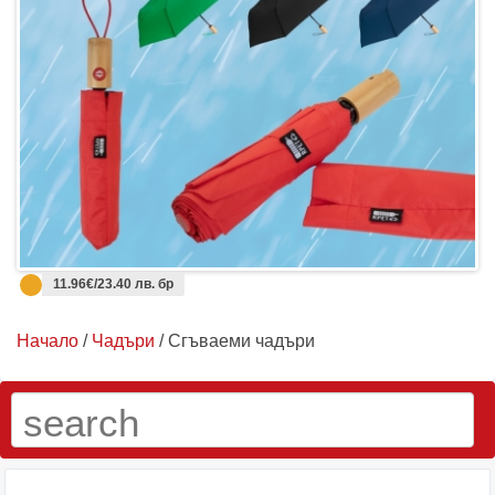
11.96€/23.40 лв. бр
Начало
/
Чадъри
/ Сгъваеми чадъри