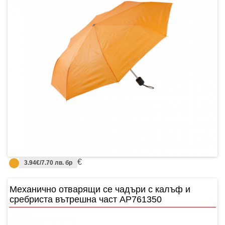
€
3.94€/7.70 лв. бр
Механично отварящи се чадъри с калъф и
сребриста вътрешна част АР761350