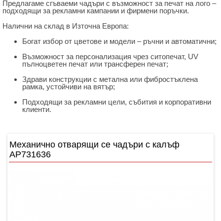
Предлагаме
сгъваеми
чадъри
с
възможност
за
печат
на
лого –
подходящи
за
рекламни
кампании
и
фирмени
поръчки.
Налични
на
склад
в
Източна
Европа:
Богат
избор
от
цветове
и
модели –
ръчни
и
автоматични;
Възможност
за
персонализация
чрез
ситопечат,
UV
пълноцветен
печат
или
трансферен
печат;
Здрави
конструкции
с
метална
или
фибростъклена
рамка,
устойчиви
на
вятър;
Подходящи
за
рекламни
цели,
събития
и
корпоративни
клиенти.
Механично отварящи се чадъри с калъф
АР731636