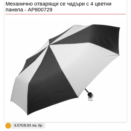
Механично отварящи се чадъри с 4 цветни
панела - АР800729
4.57€/8.94 лв. бр