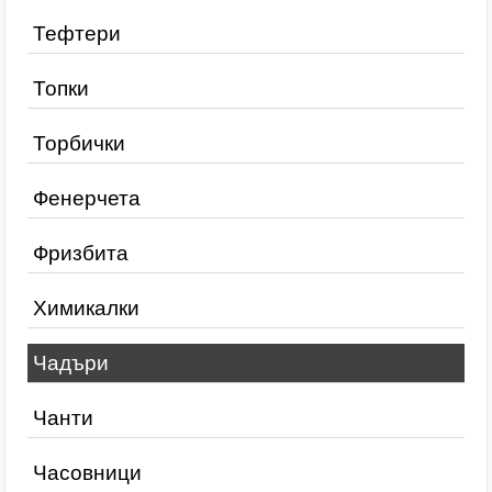
Тефтери
Топки
Торбички
Фенерчета
Фризбита
Химикалки
Чадъри
Чанти
Часовници