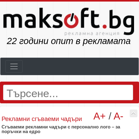
26
години опит в рекламата
A+
/
A-
Рекламни сгъваеми чадъри
Сгъваеми
рекламни
чадъри
с
персонално
лого –
за
поръчки
на
едро