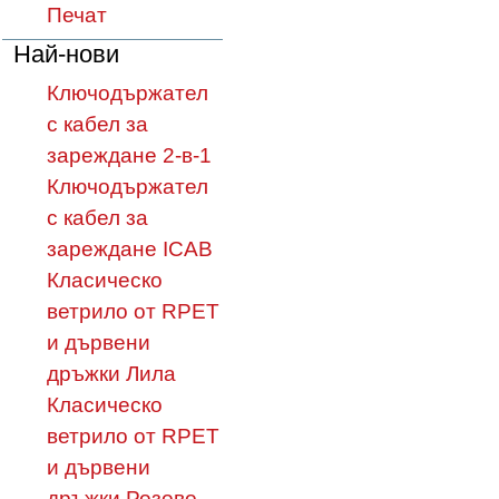
Печат
Най-нови
Ключодържател
с кабел за
зареждане 2-в-1
Ключодържател
с кабел за
зареждане ICAB
Класическо
ветрило от RPET
и дървени
дръжки Лила
Класическо
ветрило от RPET
и дървени
дръжки Розово