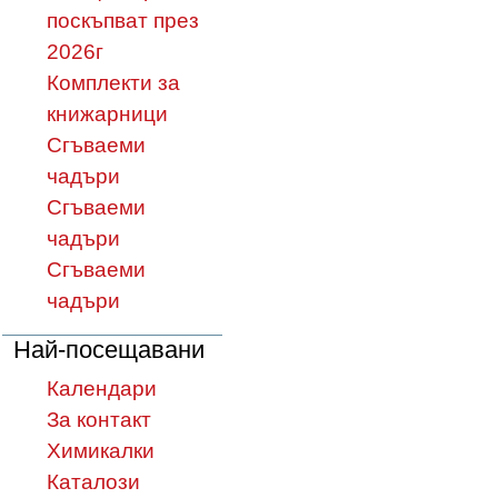
поскъпват през
2026г
Комплекти за
книжарници
Сгъваеми
чадъри
Сгъваеми
чадъри
Сгъваеми
чадъри
Най-посещавани
Календари
За контакт
Химикалки
Каталози