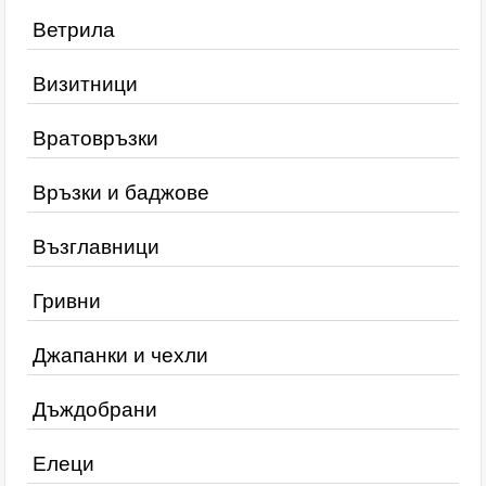
Ветрила
Визитници
Вратовръзки
Връзки и баджове
Възглавници
Гривни
Джапанки и чехли
Дъждобрани
Елеци