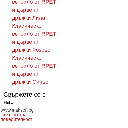
ветрило от RPET
и дървени
дръжки Лила
Класическо
ветрило от RPET
и дървени
дръжки Розово
Класическо
ветрило от RPET
и дървени
дръжки Синьо
Свържете се с
нас
www.maksoft.bg
Политика за
поверителност