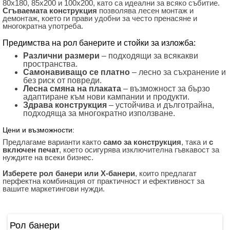
80х180, 85х200 и 100х200, като са идеални за всяко събитие.
Сгъваемата конструкция
позволява лесен монтаж и
демонтаж, което ги прави удобни за често пренасяне и
многократна употреба.
Предимства на рол банерите и стойки за изложба:
Различни размери
– подходящи за всякакви
пространства.
Самонавиващо се платно
– лесно за съхранение и
без риск от повреди.
Лесна смяна на плаката
– възможност за бързо
адаптиране към нови кампании и продукти.
Здрава конструкция
– устойчива и дълготрайна,
подходяща за многократно използване.
Цени и възможности:
Предлагаме варианти както
само за конструкция
, така и
с
включен печат
, което осигурява изключителна гъвкавост за
нуждите на всеки бизнес.
Изберете рол банери или X-банери
, които предлагат
перфектна комбинация от практичност и ефективност за
вашите маркетингови нужди.
Рол банери