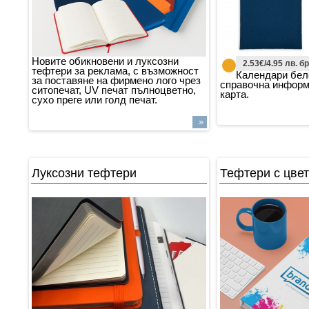
Новите обикновени и луксозни
2.53€/4.95 лв. бр
тефтери за реклама, с възможност
Календари бел
за поставяне на фирмено лого чрез
справочна информ
ситопечат, UV печат пълноцветно,
карта.
сухо преге или голд печат.
»
Луксозни тефтери
Тефтери с цвет