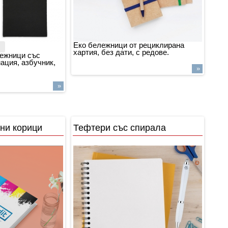
Еко бележници от рециклирана
хартия, без дати, с редове.
ежници със
ация, азбучник,
»
»
ни корици
Тефтери със спирала