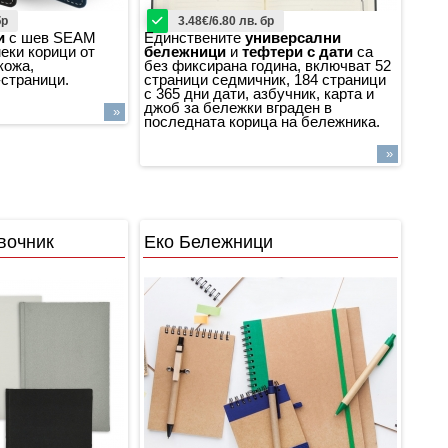
бр
3.48€/6.80 лв. бр
и
с шев SEAM
Единствените
универсални
еки корици от
бележници
и
тефтери с дати
са
кожа,
без фиксирана година, включват 52
-страници.
страници седмичник, 184 страници
с 365 дни дати, азбучник, карта и
джоб за бележки вграден в
»
последната корица на бележника.
»
вочник
Еко Бележници