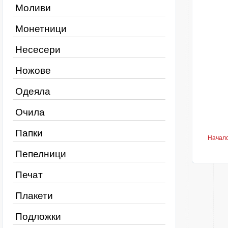
Моливи
Монетници
Несесери
Ножове
Одеяла
Очила
Папки
Начал
Пепелници
Печат
Плакети
Подложки