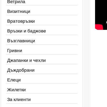
Ветрила
Визитници
Вратовръзки
Връзки и баджове
Възглавници
Гривни
Джапанки и чехли
Дъждобрани
Елеци
Жилетки
За клиенти