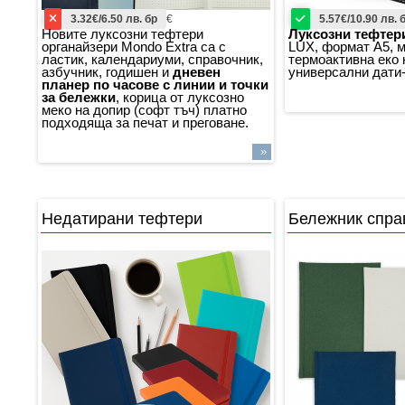
3.32€/6.50 лв. бр
€
5.57€/10.90 лв. 
Новите луксозни тефтери
Луксозни тефтер
органайзери Mondo Extra са с
LUX, формат A5, м
ластик, календариуми, справочник,
термоактивна еко 
азбучник, годишен и
дневен
универсални дати
планер по часове с линии и точки
за бележки
, корица от луксозно
меко на допир (софт тъч) платно
подходяща за печат и преговане.
»
Недатирани тефтери
Бележник спра