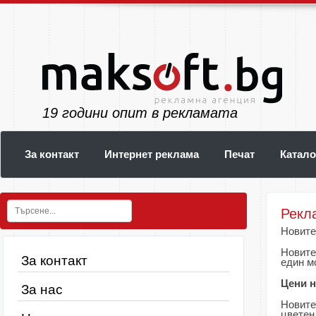
23
години опит в рекламата
За контакт
Интернет реклама
Печат
Катало
Рекл
Новите
Новите
За контакт
един м
Цени н
За нас
Новит
цветен