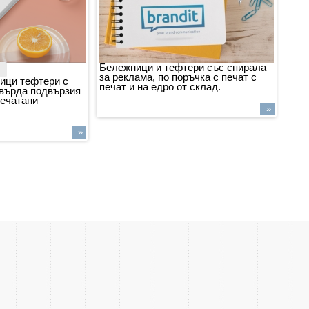
Бележници и тефтери със спирала
за реклама, по поръчка с печат с
ици тефтери с
печат и на едро от склад.
твърда подвързия
печатани
»
»