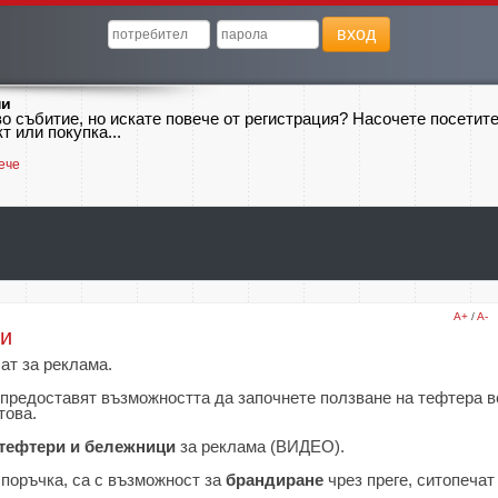
вход
ни
о събитие, но искате повече от регистрация? Насочете посетит
т или покупка...
ече
A+
/
A-
ри
чат за реклама.
предоставят възможността да започнете ползване на тефтера в
това.
тефтери и бележници
за реклама (ВИДЕО).
 поръчка, са с възможност за
брандиране
чрез преге, ситопечат