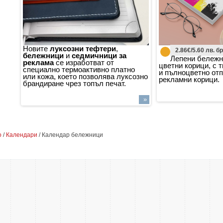
Новите
луксозни тефтери
,
2.86€/5.60 лв. бр
бележници
и
седмичници за
Лепени бележн
реклама
се изработват от
цветни корици, с 
специално термоактивно платно
и пълноцветно от
или кожа, което позволява луксозно
рекламни корици.
брандиране чрез топъл печат.
»
о
/
Календари
/ Календар бележници