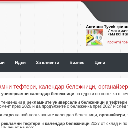
Активни Tyvek грив
Имате жив
към контак
прочети пов
зи
Идеи
За клиенти
Бизнес
Цени
амни тефтери, календар бележници, органайзе
универсални календар бележници
на едро и по поръчка с пе
 тенденции в
рекламните универсални бележници и тефтери
омент през 2026 и да продължите с бележника през 2027 и след 
а едро
на най-поръчваните календар бележници,
органайзери
,
е
рекламни тефтери
и
календар бележници
2027 от склад и по
 UV печат на лого.