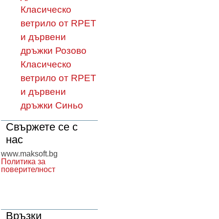
Класическо
ветрило от RPET
и дървени
дръжки Розово
Класическо
ветрило от RPET
и дървени
дръжки Синьо
Свържете се с
нас
www.maksoft.bg
Политика за
поверителност
Връзки