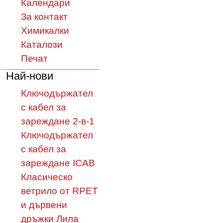
Календари
За контакт
Химикалки
Каталози
Печат
Най-нови
Ключодържател
с кабел за
зареждане 2-в-1
Ключодържател
с кабел за
зареждане ICAB
Класическо
ветрило от RPET
и дървени
дръжки Лила