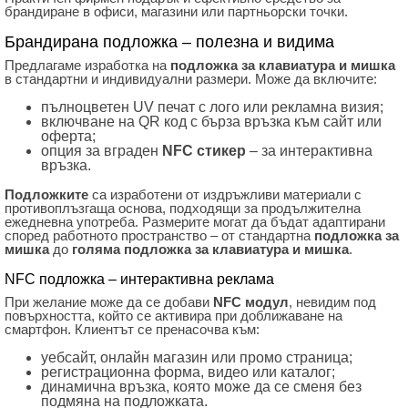
брандиране в офиси, магазини или партньорски точки.
Брандирана подложка – полезна и видима
Предлагаме изработка на
подложка за клавиатура и мишка
в стандартни и индивидуални размери. Може да включите:
пълноцветен UV печат с лого или рекламна визия;
включване на QR код с бърза връзка към сайт или
оферта;
опция за вграден
NFC стикер
– за интерактивна
връзка.
Подложките
са изработени от издръжливи материали с
противоплъзгаща основа, подходящи за продължителна
ежедневна употреба. Размерите могат да бъдат адаптирани
според работното пространство – от стандартна
подложка за
мишка
до
голяма подложка за клавиатура и мишка
.
NFC подложка – интерактивна реклама
При желание може да се добави
NFC модул
, невидим под
повърхността, който се активира при доближаване на
смартфон. Клиентът се пренасочва към:
уебсайт, онлайн магазин или промо страница;
регистрационна форма, видео или каталог;
динамична връзка, която може да се сменя без
подмяна на подложката.