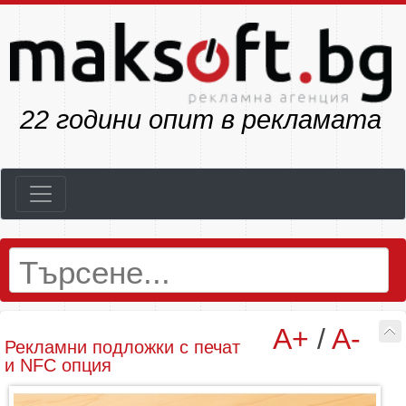
26
години опит в рекламата
A+
/
A-
Рекламни подложки с печат
и NFC опция