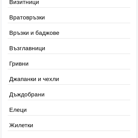
Визитници
Вратовръзки
Връзки и баджове
Възглавници
Гривни
Джапанки и чехли
Дъждобрани
Елеци
Жилетки