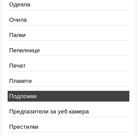
Одеяла
Очила
Папки
Пепелници
Печат
Плакети
Подложки
Предпазители за уеб камера
Престилки