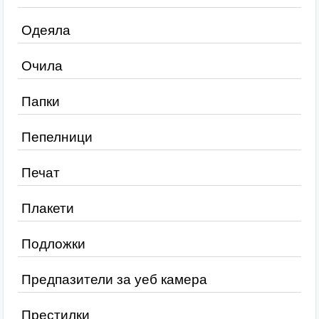
Одеяла
Очила
Папки
Пепелници
Печат
Плакети
Подложки
Предпазители за уеб камера
Престилки