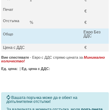
Печат
€
Отстъпка
%
€
Евро Без
Общо
ДДС
Цена с ДДС
€
Вие спестявате
-
Евро с ДДС спрямо цената за
Минимално
количество!
Ед. цена:
|
Ед. цена с ДДС:
За определени продукти и количества се ползват
Вашата поръчка може да е обект на
допълнителни отстъпки!
За валидната в момента отстъпка, моля
попълнете