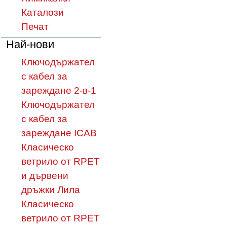
Каталози
Печат
Най-нови
Ключодържател
с кабел за
зареждане 2-в-1
Ключодържател
с кабел за
зареждане ICAB
Класическо
ветрило от RPET
и дървени
дръжки Лила
Класическо
ветрило от RPET