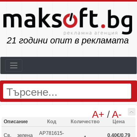
23
години опит в рекламата
A+
/
A-
Описание
Код
Количество
Цена
AP781615-
Св. зелена
0.40€/0.79