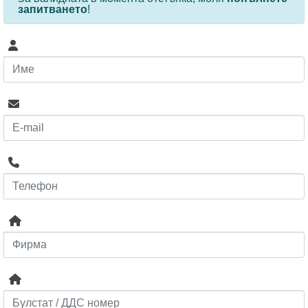
запитването
!