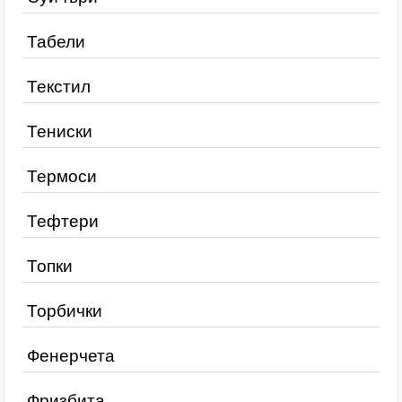
Табели
Текстил
Тениски
Термоси
Тефтери
Топки
Торбички
Фенерчета
Фризбита