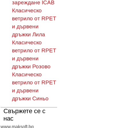
зареждане ICAB
Класическо
ветрило от RPET
и дървени
дръжки Лила
Класическо
ветрило от RPET
и дървени
дръжки Розово
Класическо
ветрило от RPET
и дървени
дръжки Синьо
Свържете се с
нас
www.maksoft.bg