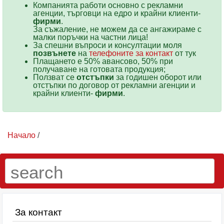
Компанията работи основно с рекламни
агенции, търговци на едро и крайни клиенти-
фирми
.
За съжаление, не можем да се ангажираме с
малки поръчки на частни лица!
За спешни въпроси и консултации моля
позвънете
на
телефоните за контакт
от тук
Плащането е 50% авансово, 50% при
получаване на готовата продукция;
Ползват се
отстъпки
за годишен оборот или
отстъпки по договор от рекламни агенции и
крайни клиенти-
фирми
.
Начало
/
За контакт