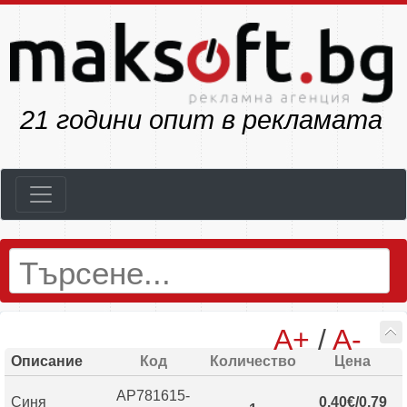
23
години опит в рекламата
A+
/
A-
Описание
Код
Количество
Цена
AP781615-
Синя
0.40€/0.79