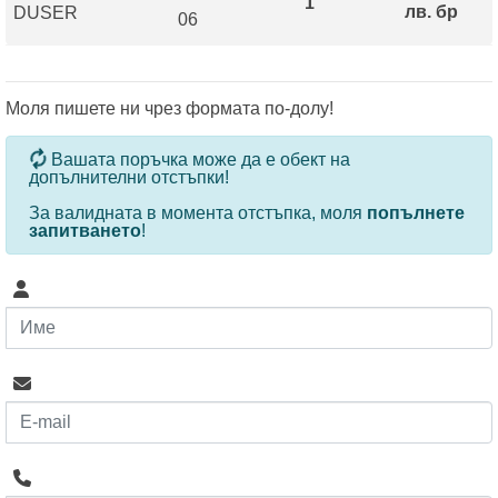
1
лв. бр
DUSER
06
Моля пишете ни чрез формата по-долу!
За определени продукти и количества се ползват
Вашата поръчка може да е обект на
допълнителни отстъпки!
За валидната в момента отстъпка, моля
попълнете
запитването
!