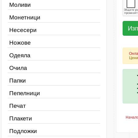
Моливи
Монетници
Несесери
Ножове
Онла
Одеяла
Цени
Очила
Папки
Пепелници
Печат
Плакети
Начал
Подложки