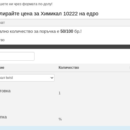
шете ни чрез формата по-долу!
лирайте цена за Химикал 10222 на едро
лно количество за поръчка е
50/100
бр.!
тво
ние
Количество
товка
1
пка
%