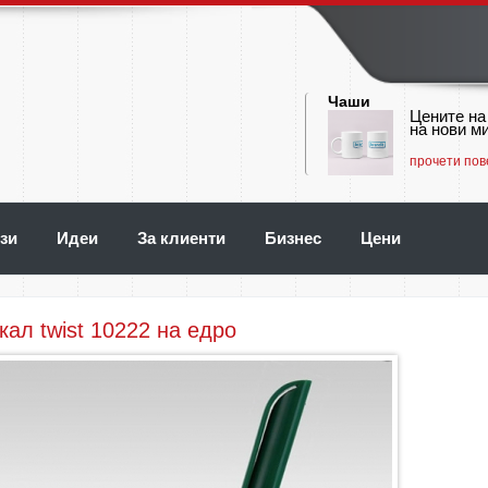
Чаши
Цените на
на нови ми
прочети пов
зи
Идеи
За клиенти
Бизнес
Цени
ал twist 10222 на едро