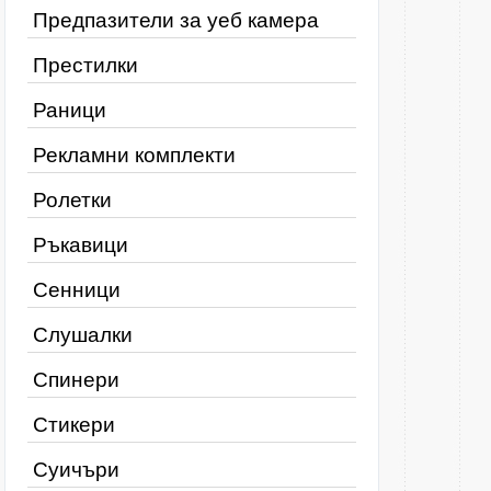
Предпазители за уеб камера
Престилки
Раници
Рекламни комплекти
Ролетки
Ръкавици
Сенници
Слушалки
Спинери
Стикери
Суичъри