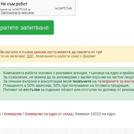
йн каталог и пълна ценова листа можете да свалите от тук!
те не включват ДДС. Компанията работи само с фирми!
Компанията работи основно с рекламни агенции, търговци на едро и крайн
За съжаление, не можем да се ангажираме с малки поръчки на частни лица!
За спешни въпроси и консултации моля
позвънете
на
телефоните за конта
Плащането е 50% авансово, 50% при получаване на готовата продукция;
Ползват се
отстъпки
за годишен оборот или отстъпки по договор от рекла
о
/
Химикалки
/
Химикалки на едро от склад
/ Химикал 10222 на едро