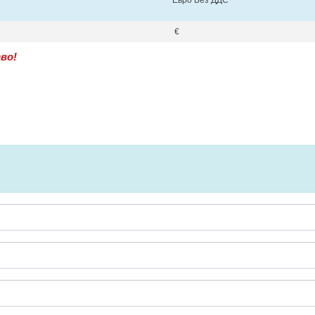
Евро Без ДДС
€
во!