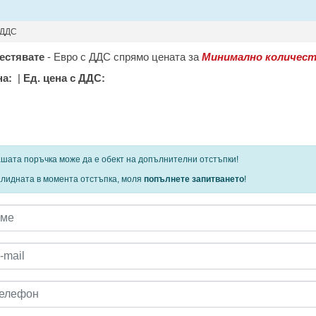
 ДДС
естявате
-
Евро с ДДС спрямо цената за
Минимално количест
на:
|
Ед. цена с ДДС:
 определени продукти и количества се ползват
шата поръчка може да е обект на допълнителни отстъпки!
алидната в момента отстъпка, моля
попълнете запитването
!