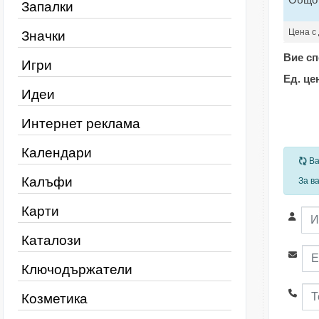
Запалки
Цена с
Значки
Вие сп
Игри
Ед. це
Идеи
Интернет реклама
Календари
За
Ва
Калъфи
За в
Карти
Каталози
Ключодържатели
Козметика