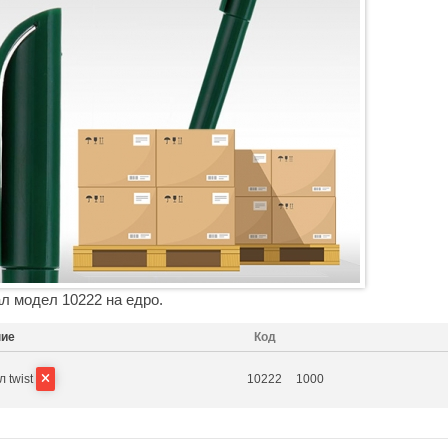
л модел 10222 на едро.
ние
Код
 twist
10222
1000