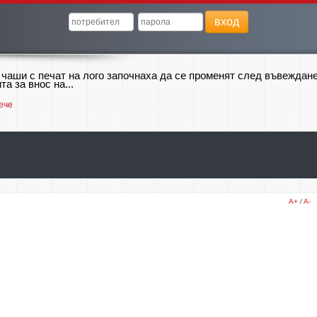
вход
 чаши с печат на лого започнаха да се променят след въвеждан
та за внос на...
ече
A+
/
A-