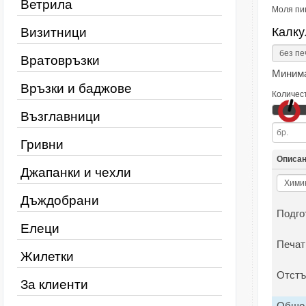
Ветрила
Моля пи
Визитници
Калку
Вратовръзки
Минима
Връзки и баджове
Количес
Възглавници
Гривни
Описа
Джапанки и чехли
Дъждобрани
Подго
Елеци
Печат
Жилетки
Отстъ
За клиенти
Общо