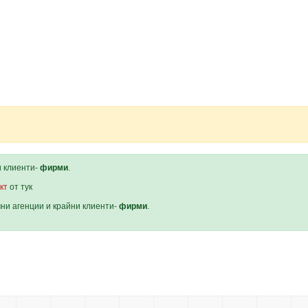
и клиенти-
фирми
.
кт
от тук
мни агенции и крайни клиенти-
фирми
.