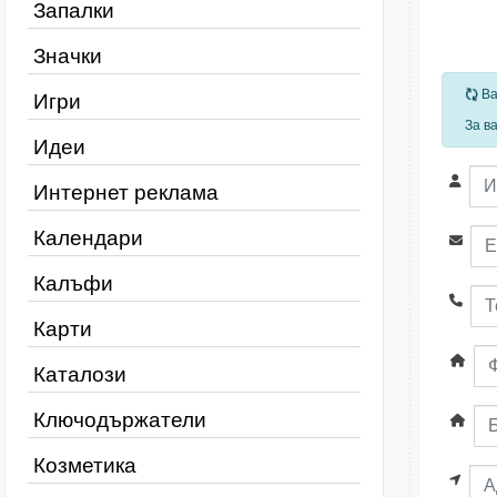
Запалки
Значки
За
Ва
Игри
За в
Идеи
Интернет реклама
Календари
Калъфи
Карти
Каталози
Ключодържатели
Козметика