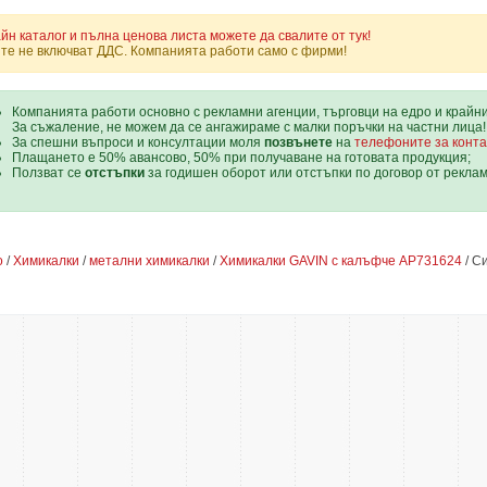
йн каталог и пълна ценова листа можете да свалите от тук!
те не включват ДДС. Компанията работи само с фирми!
Компанията работи основно с рекламни агенции, търговци на едро и крайн
За съжаление, не можем да се ангажираме с малки поръчки на частни лица!
За спешни въпроси и консултации моля
позвънете
на
телефоните за конта
Плащането е 50% авансово, 50% при получаване на готовата продукция;
Ползват се
отстъпки
за годишен оборот или отстъпки по договор от рекла
о
/
Химикалки
/
метални химикалки
/
Химикалки GAVIN с калъфче AP731624
/ С