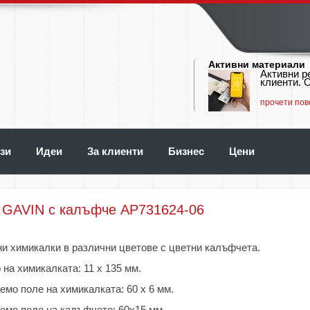
Активни материали
Активни р
клиенти. О
прочети пов
зи
Идеи
За клиенти
Бизнес
Цени
 GAVIN с калъфче AP731624-06
и химикалки в различни цветове с цветни калъфчета.
 на химикалката: 11 х 135 мм.
емо поле на химикалката: 60 х 6 мм.
емо поле на калъфчето: 60х15 мм.