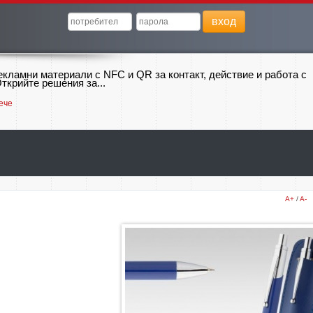
вход
екламни материали с NFC и QR за контакт, действие и работа с
ткрийте решения за...
ече
A+
/
A-