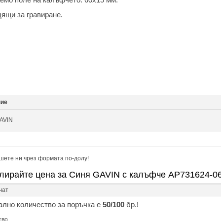
ящи за гравиране.
ние
AVIN
шете ни чрез формата по-долу!
лирайте цена за Синя GAVIN с калъфче AP731624-0
лно количество за поръчка е
50/100
бр.!
тво