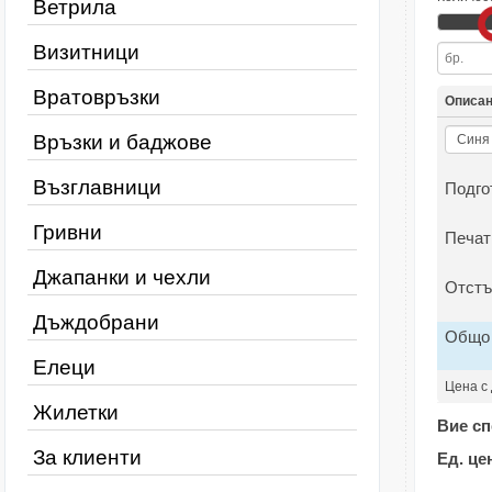
Ветрила
Визитници
Вратовръзки
Описа
Връзки и баджове
Възглавници
Подго
Гривни
Печат
Джапанки и чехли
Отстъ
Дъждобрани
Общо
Елеци
Цена с
Жилетки
Вие сп
За клиенти
Ед. це