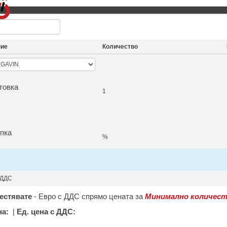
ние
Количество
товка
1
пка
%
 ДДС
естявате
-
Евро с ДДС спрямо цената за
Минимално количест
на:
|
Ед. цена с ДДС: