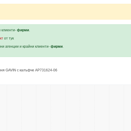
и клиенти-
фирми
.
кт
от тук
мни агенции и крайни клиенти-
фирми
.
иня GAVIN с калъфче AP731624-06