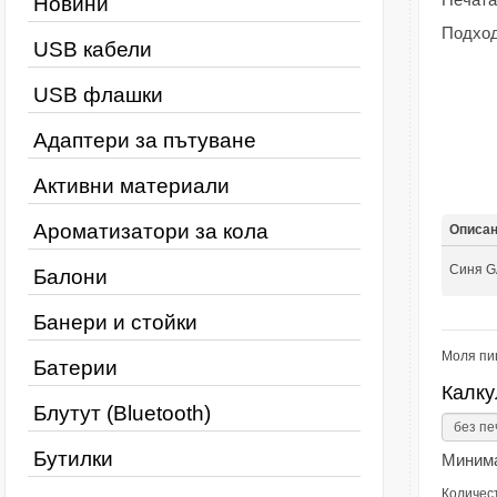
Новини
Подход
USB кабели
USB флашки
Адаптери за пътуване
Активни материали
Ароматизатори за кола
Описа
Синя G
Балони
Банери и стойки
Моля пи
Батерии
Калку
Блутут (Bluetooth)
Бутилки
Минима
Количес