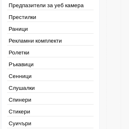
Предпазители за уеб камера
Престилки
Раници
Рекламни комплекти
Ролетки
Ръкавици
Сенници
Слушалки
Спинери
Стикери
Суичъри