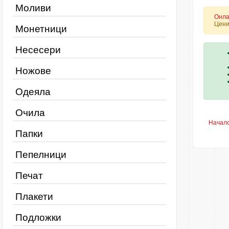
Моливи
Онла
Цени
Монетници
Несесери
Ножове
Одеяла
Очила
Начал
Папки
Пепелници
Печат
Плакети
Подложки