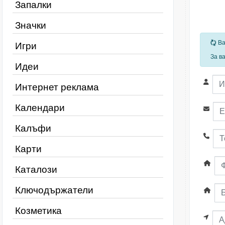
Запалки
Значки
За
Ва
Игри
За в
Идеи
Интернет реклама
Календари
Калъфи
Карти
Каталози
Ключодържатели
Козметика