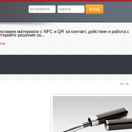
вход
екламни материали с NFC и QR за контакт, действие и работа с
ткрийте решения за...
ече
A+
/
A-