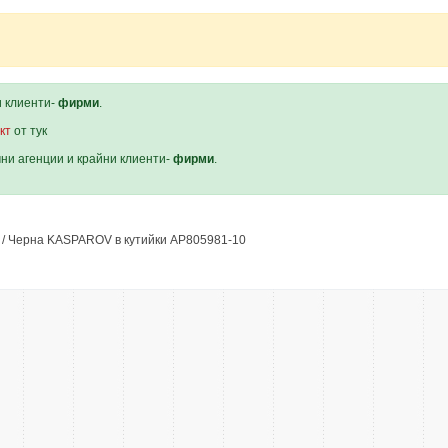
и клиенти-
фирми
.
кт
от тук
мни агенции и крайни клиенти-
фирми
.
/ Черна KASPAROV в кутийки AP805981-10