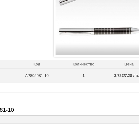
Код
Количество
Цена
AP805981-10
1
3.72€/7.28 лв.
81-10