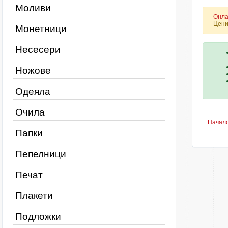
Моливи
Онла
Цени
Монетници
Несесери
Ножове
Одеяла
Очила
Начал
Папки
Пепелници
Печат
Плакети
Подложки