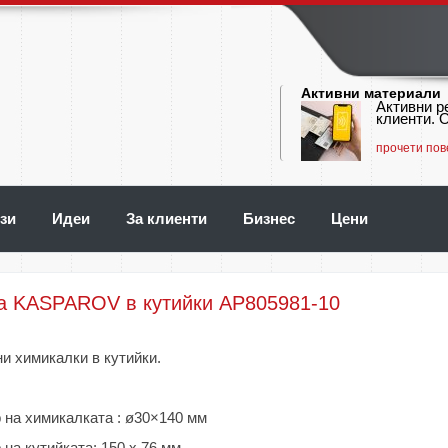
Активни материали
Активни р
клиенти. О
прочети пов
зи
Идеи
За клиенти
Бизнес
Цени
а KASPAROV в кутийки AP805981-10
и химикалки в кутийки.
 на химикалката : ø30×140 мм
 на кутийката: 150 х 76 мм