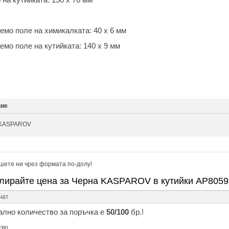
емо поле на химикалката: 40 х 6 мм
емо поле на кутийката: 140 х 9 мм
ние
 KASPAROV
шете ни чрез формата по-долу!
лирайте цена за Черна KASPAROV в кутийки AP8059
лно количество за поръчка е
50/100
бр.!
тво