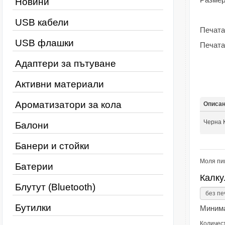
Новини
USB кабели
Печата
USB флашки
Печата
Адаптери за пътуване
Активни материали
Ароматизатори за кола
Описа
Черна
Балони
Банери и стойки
Моля пи
Батерии
Калку
Блутут (Bluetooth)
Бутилки
Минима
Количес