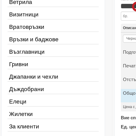
Ветрила
Визитници
Вратовръзки
Описа
Връзки и баджове
Възглавници
Подго
Гривни
Печат
Джапанки и чехли
Отстъ
Дъждобрани
Общо
Елеци
Цена с
Жилетки
Вие сп
За клиенти
Ед. це