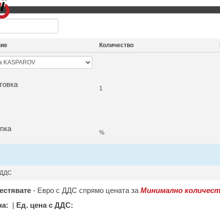
ние
Количество
товка
1
пка
%
 ДДС
естявате
-
Евро с ДДС спрямо цената за
Минимално количест
на:
|
Ед. цена с ДДС: