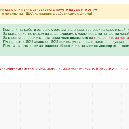
йн каталог и пълна ценова листа можете да свалите от тук!
те не включват ДДС. Компанията работи само с фирми!
Компанията работи основно с рекламни агенции, търговци на едро и крайн
За съжаление, не можем да се ангажираме с малки поръчки на частни лица!
За спешни въпроси и консултации моля
позвънете
на
телефоните за конта
Плащането е 50% авансово, 50% при получаване на готовата продукция;
Ползват се
отстъпки
за годишен оборот или отстъпки по договор от рекла
о
/
Химикалки
/
метални химикалки
/
Химикалки KASPAROV в кутийки AP805981