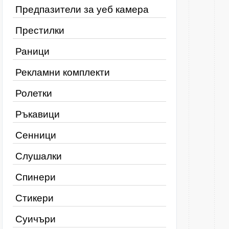
Предпазители за уеб камера
Престилки
Раници
Рекламни комплекти
Ролетки
Ръкавици
Сенници
Слушалки
Спинери
Стикери
Суичъри