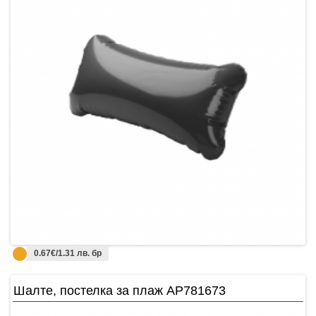
0.67€/1.31 лв. бр
Шалте, постелка за плаж AP781673