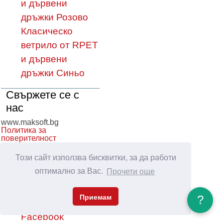
и дървени
дръжки Розово
Класическо
ветрило от RPET
и дървени
дръжки Синьо
Свържете се с
нас
www.maksoft.bg
Политика за
поверителност
Този сайт използва бисквитки, за да работи
оптимално за Вас.
Прочети още
Връзки
Приемам
?
RSS
Facebook