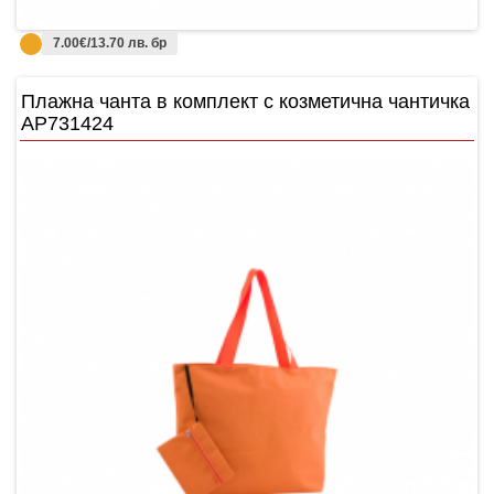
7.00€/13.70 лв. бр
Плажнa чантa в комплект с козметична чантичка
AP731424