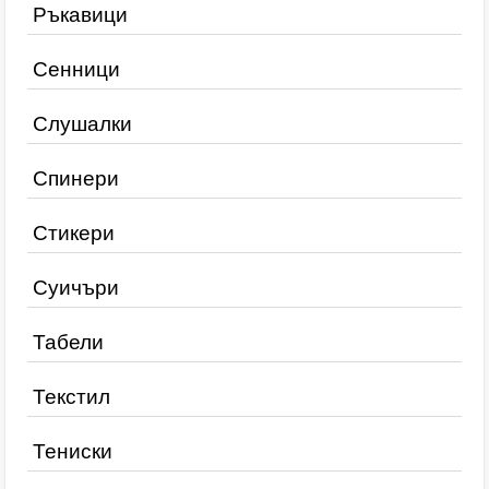
Ръкавици
Сенници
Слушалки
Спинери
Стикери
Суичъри
Табели
Текстил
Тениски