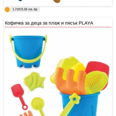
1.72€/3.36 лв. бр
Кофичка за деца за плаж и пясък PLAYA