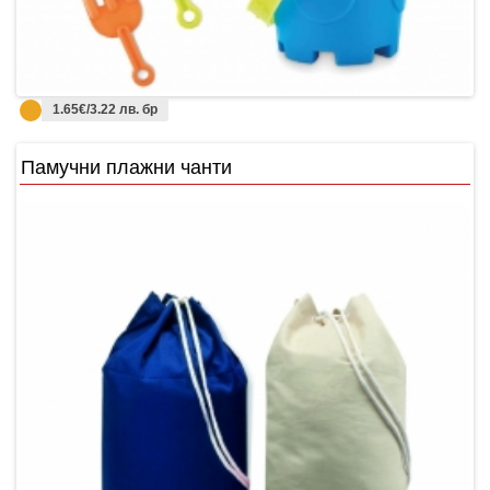
1.65€/3.22 лв. бр
Памучни плажни чанти