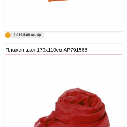
3.01€/5.89 лв. бр
Плажен шал 170х110см AP791568