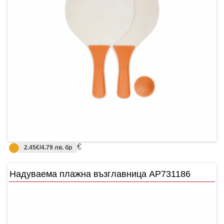
€
2.45€/4.79 лв. бр
Надуваема плажна възглавница AP731186