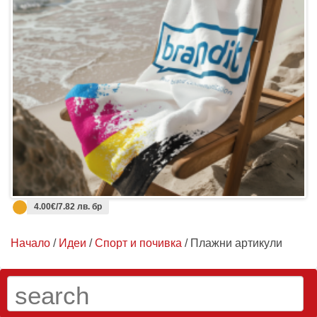
4.00€/7.82 лв. бр
Начало
/
Идеи
/
Спорт и почивка
/ Плажни артикули