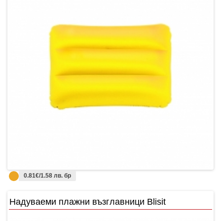
0.81€/1.58 лв. бр
Надуваеми плажни възглавници Blisit