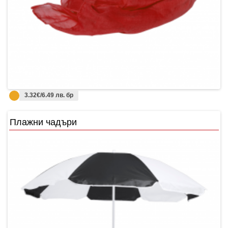
3.32€/6.49 лв. бр
Плажни чадъри