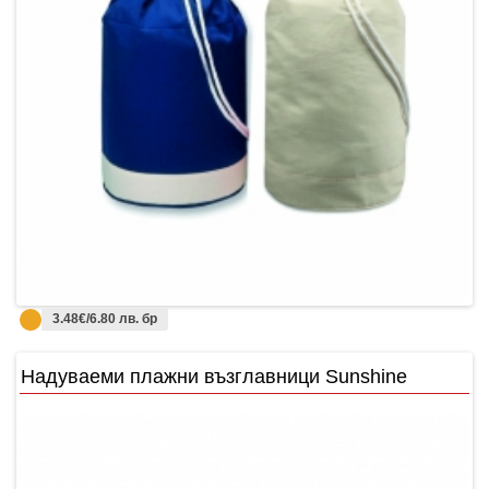
3.48€/6.80 лв. бр
Надуваеми плажни възглавници Sunshine