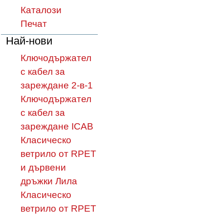
Каталози
Печат
Най-нови
Ключодържател
с кабел за
зареждане 2-в-1
Ключодържател
с кабел за
зареждане ICAB
Класическо
ветрило от RPET
и дървени
дръжки Лила
Класическо
ветрило от RPET