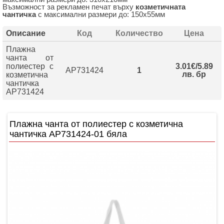
Възможност за рекламен печат върху
козметичната
чантичка
с максимални размери до: 150х55мм
Описание
Код
Количество
Цена
Плажнa
чантa от
полиестер с
3.01€/5.89
AP731424
1
лв. бр
козметична
чантичка
AP731424
Плажнa чантa от полиестер с козметична
чантичка AP731424-01 бяла