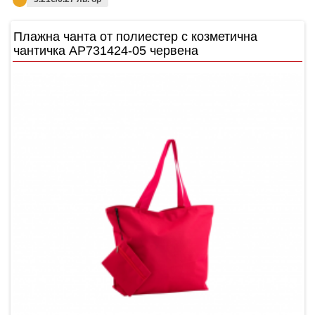
Плажнa чантa от полиестер с козметична
чантичка AP731424-05 червена