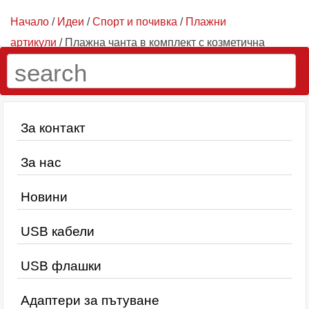
Начало
/
Идеи
/
Спорт и почивка
/
Плажни
артикули
/ Плажнa чантa в комплект с козметична
чантичка AP731424
За контакт
За нас
Новини
USB кабели
USB флашки
Адаптери за пътуване