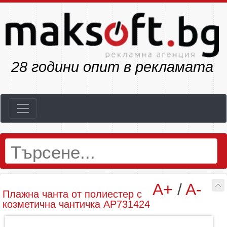
32
години опит в рекламата
A+
/
A-
Плажнa чантa от полиестер с
козметична чантичка AP731424