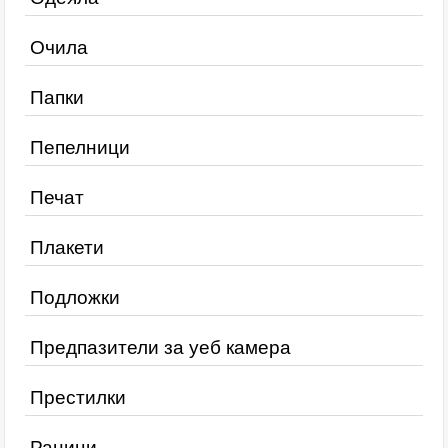
Очила
Папки
Пепелници
Печат
Плакети
Подложки
Предпазители за уеб камера
Престилки
Раници