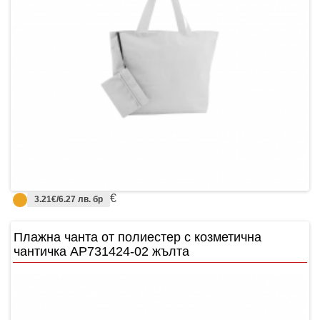
€
3.21€/6.27 лв. бр
Плажнa чантa от полиестер с козметична
чантичка AP731424-02 жълта