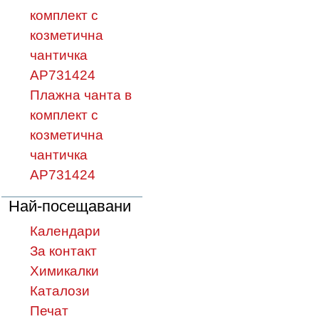
комплект с
козметична
чантичка
AP731424
Плажнa чантa в
комплект с
козметична
чантичка
AP731424
Най-посещавани
Календари
За контакт
Химикалки
Каталози
Печат