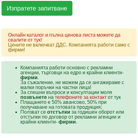
Онлайн каталог и пълна ценова листа можете да
свалите от тук!
Цените не включват ДДС. Компанията работи само с
фирми!
Компанията работи основно с рекламни
агенции, търговци на едро и крайни клиенти-
фирми
.
За съжаление, не можем да се ангажираме с
малки поръчки на частни лица!
За спешни въпроси и консултации моля
позвънете
на
телефоните за контакт
от тук
Плащането е 50% авансово, 50% при
получаване на готовата продукция;
Ползват се
отстъпки
за годишен оборот или
отстъпки по договор от рекламни агенции и
крайни клиенти-
фирми
.