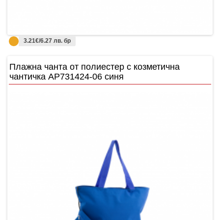
3.21€/6.27 лв. бр
Плажнa чантa от полиестер с козметична
чантичка AP731424-06 синя