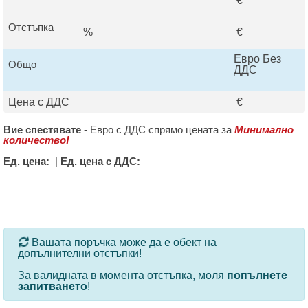
€
Отстъпка
%
€
Евро Без
Общо
ДДС
Цена с ДДС
€
Вие спестявате
-
Евро с ДДС спрямо цената за
Минимално
количество!
Ед. цена:
|
Ед. цена с ДДС:
За определени продукти и количества се ползват
Вашата поръчка може да е обект на
допълнителни отстъпки!
За валидната в момента отстъпка, моля
попълнете
запитването
!