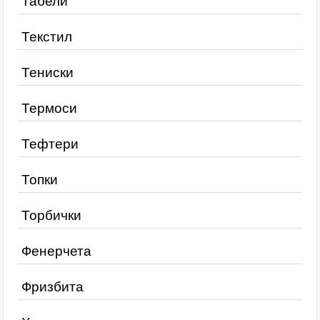
Табели
Текстил
Тениски
Термоси
Тефтери
Топки
Торбички
Фенерчета
Фризбита