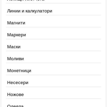
Линии и калкулатори
Магнити
Маркери
Маски
Моливи
Монетници
Несесери
Ножове
Одеяла