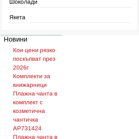
Шоколади
Якета
Новини
Кои цени рязко
поскъпват през
2026г
Комплекти за
книжарници
Плажнa чантa в
комплект с
козметична
чантичка
AP731424
Плажнa чантa в