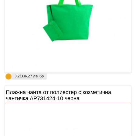
3.21€/6.27 лв. бр
Плажнa чантa от полиестер с козметична
чантичка AP731424-10 черна