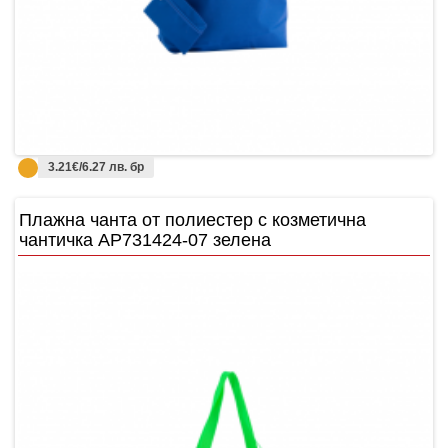
3.21€/6.27 лв. бр
Плажнa чантa от полиестер с козметична
чантичка AP731424-07 зелена