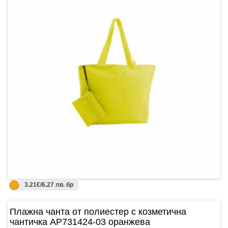
3.21€/6.27 лв. бр
Плажнa чантa от полиестер с козметична
чантичка AP731424-03 оранжева