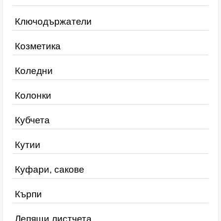
Ключодържатели
Козметика
Коледни
Колонки
Кубчета
Кутии
Куфари, сакове
Кърпи
Лепящи листчета