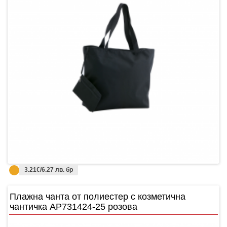
3.21€/6.27 лв. бр
Плажнa чантa от полиестер с козметична
чантичка AP731424-25 розова