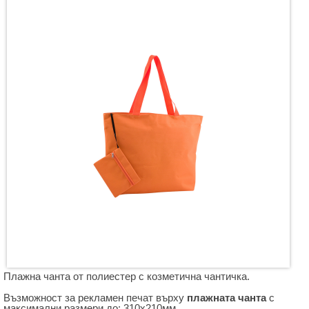
Плажнa чантa от полиестер с козметична чантичка.
Възможност за рекламен печат върху
плажната чанта
с
максимални размери до: 310х210мм