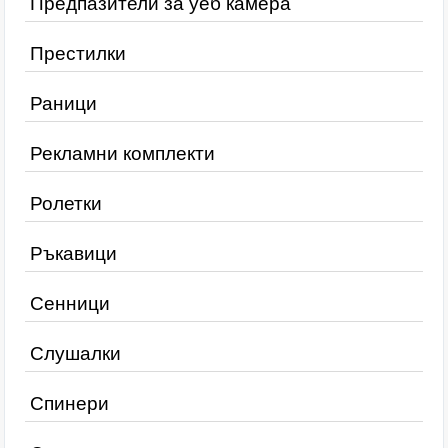
Предпазители за уеб камера
Престилки
Раници
Рекламни комплекти
Ролетки
Ръкавици
Сенници
Слушалки
Спинери