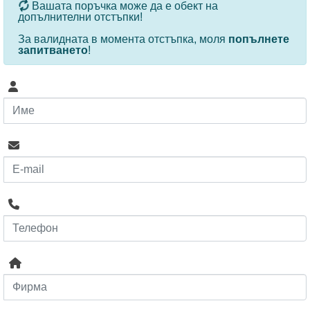
За определени продукти и количества се ползват
Вашата поръчка може да е обект на
допълнителни отстъпки!
За валидната в момента отстъпка, моля
попълнете
запитването
!