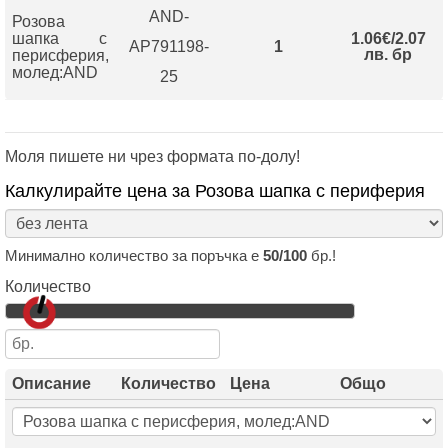
AND-
Розова
шапка с
1.06€/2.07
AP791198-
1
лв. бр
перисферия,
молед:AND
25
Моля пишете ни чрез формата по-долу!
Калкулирайте цена за Розова шапка с периферия
Минимално количество за поръчка е
50/100
бр.!
Количество
Описание
Количество
Цена
Общо