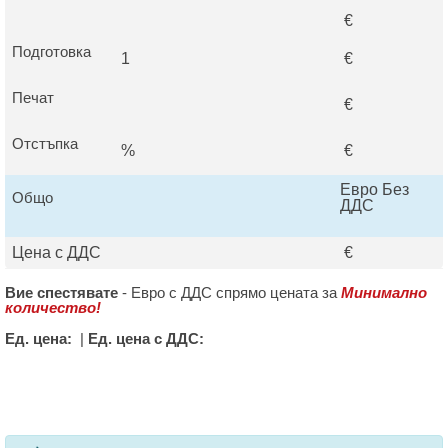
€
Подготовка
1
€
Печат
€
Отстъпка
%
€
Евро Без
Общо
ДДС
Цена с ДДС
€
Вие спестявате
-
Евро с ДДС спрямо цената за
Минимално
количество!
Ед. цена:
|
Ед. цена с ДДС: