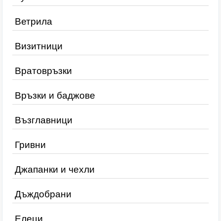
Ветрила
Визитници
Вратовръзки
Връзки и баджове
Възглавници
Гривни
Джапанки и чехли
Дъждобрани
Елеци