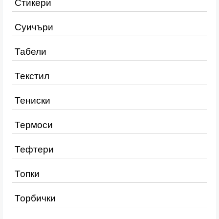
Стикери
Суичъри
Табели
Текстил
Тениски
Термоси
Тефтери
Топки
Торбички