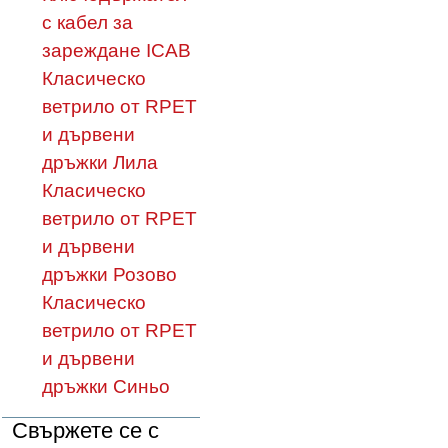
с кабел за
зареждане ICAB
Класическо
ветрило от RPET
и дървени
дръжки Лила
Класическо
ветрило от RPET
и дървени
дръжки Розово
Класическо
ветрило от RPET
и дървени
дръжки Синьо
Свържете се с