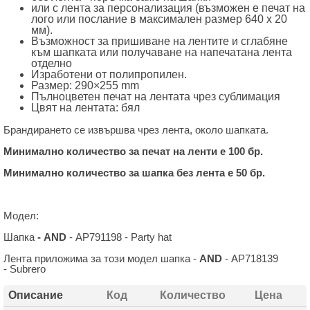
или с лента за персонализация (възможен е печат на
лого или послание в максимален размер 640 х 20
мм).
Възможност за пришиване на лентите и сглабяне
към шапката или получаване на напечатана лента
отделно
Изработени от полипропилен.
Размер: 290×255 mm
Пълноцветен печат на лентата чрез сублимация
Цвят на лентата: бял
Брандирането се извършва чрез лента, около шапката.
Минимално количество за печат на ленти е 100 бр.
Минимално количество за шапка без лента е 50 бр.
Модел:
Шапка
- AND
- AP791198 - Party hat
Лента приложима за този модел шапка -
AND
- AP718139
- Subrero
Описание
Код
Количество
Цена