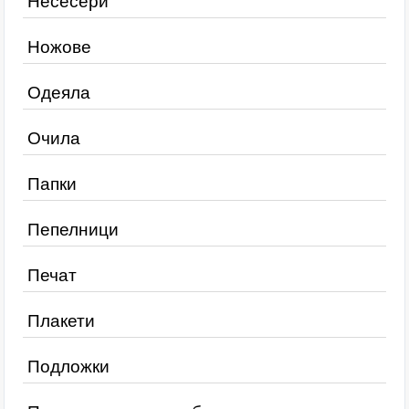
Несесери
Ножове
Одеяла
Очила
Папки
Пепелници
Печат
Плакети
Подложки