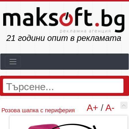
23
години опит в рекламата
A+
/
A-
Розова шапка с периферия