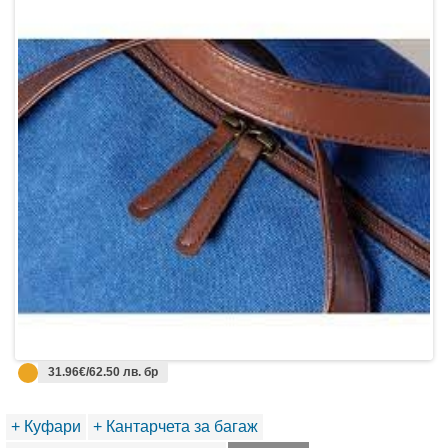
31.96€/62.50 лв. бр
+ Куфари
+ Кантарчета за багаж