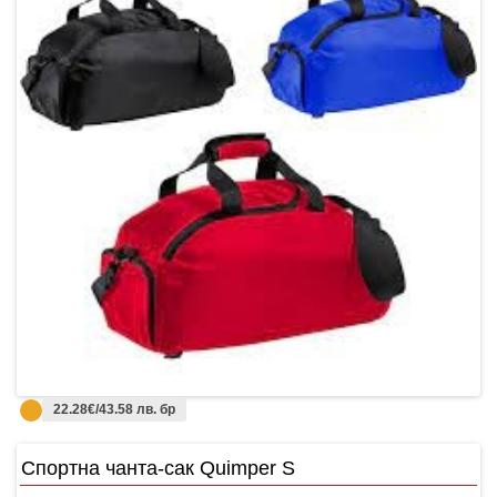
22.28€/43.58 лв. бр
Спортна чанта-сак Quimper S