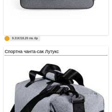
9.31€/18.20 лв. бр
Спортна чанта-сак Лутукс