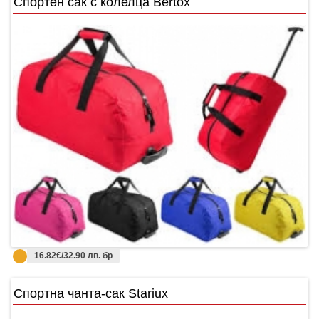
Спортен сак с колелца Bertox
16.82€/32.90 лв. бр
Спортна чанта-сак Stariux