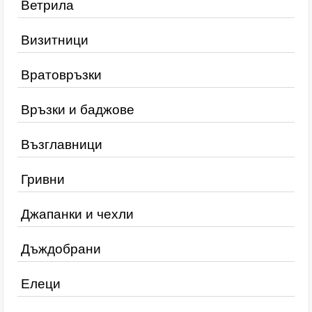
Ветрила
Визитници
Вратовръзки
Връзки и баджове
Възглавници
Гривни
Джапанки и чехли
Дъждобрани
Елеци