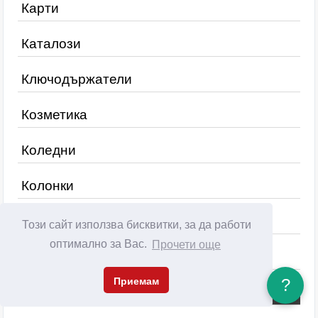
Карти
Каталози
Ключодържатели
Козметика
Коледни
Колонки
Кубчета
Този сайт използва бисквитки, за да работи
оптимално за Вас.
Прочети още
Кутии
Приемам
?
Куфари, сакове