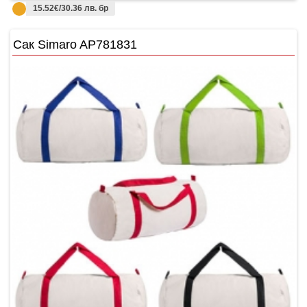
15.52€/30.36 лв. бр
Сак Simaro AP781831