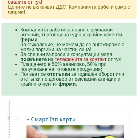
свалите от тук!
Цените не включват ДДС. Компанията работи само с
фирми!
Компанията работи основно с рекламни
агенции, търговци на едро и крайни клиенти-
фирми
.
За съжаление, не можем да се ангажираме с
малки поръчки на частни лица!
За спешни въпроси и консултации моля
позвънете
на
телефоните за контакт
от тук
Плащането е 50% авансово, 50% при
получаване на готовата продукция;
Ползват се
отстъпки
за годишен оборот или
отстъпки по договор от рекламни агенции и
крайни клиенти-
фирми
.
+ СмартТап карти