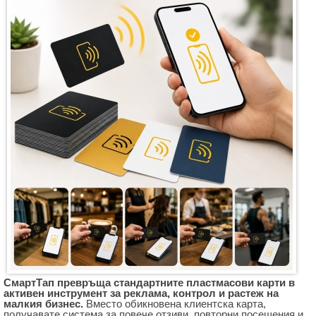
СмартТап превръща стандартните
пластмасови карти
в
активен инструмент за реклама, контрол и растеж на
малкия бизнес.
Вместо обикновена клиентска карта,
получавате система за повече отзиви, повторни посещения и