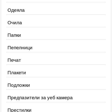
Одеяла
Очила
Папки
Пепелници
Печат
Плакети
Подложки
Предпазители за уеб камера
Престилки