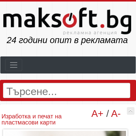
28
години опит в рекламата
A+
/
A-
Изработка и печат на
пластмасови карти