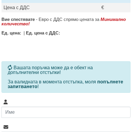
Цена с ДДС
€
Вие спестявате
-
Евро с ДДС спрямо цената за
Минимално
количество!
Ед. цена:
|
Ед. цена с ДДС:
За определени продукти и количества се ползват
Вашата поръчка може да е обект на
допълнителни отстъпки!
За валидната в момента отстъпка, моля
попълнете
запитването
!