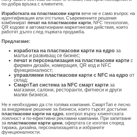
по-добра връзка с клиентите.
Изработката на пластмасови карти
вече не е само въпрос на
идентификация или отстъпки. Съвременните решения
комбинират
печат на пластмасови карти
, NFC технология,
QR кодове и автоматизирани маркетингови действия, които
работят дълго след първата продажба.
Предлагаме:
изработка на пластмасови карти на едро
за
малък и развиващ се бизнес;
печат и персонализация на пластмасови карти
с
фирмен дизайн, номерация, QR код и NFC
функционалност;
управляеми пластмасови карти с NFC на едро
от
склад;
СмартТап система за NFC смарт карти
за
магазини, салони, ресторанти, фитнеси и други
малки бизнеси.
Не е необходимо да сте голяма компания. СмартТап е лесно
за внедряване решение за бизнеси, които търсят достъпни
пластмасови карти на едро
, контрол върху клиентската
лоялност и по-ефективни рекламни кампании. При запитване
за
пластмасови карти цени
, офертата се изготвя според
тиража, дизайна, персонализацията и избраните
функционалности.