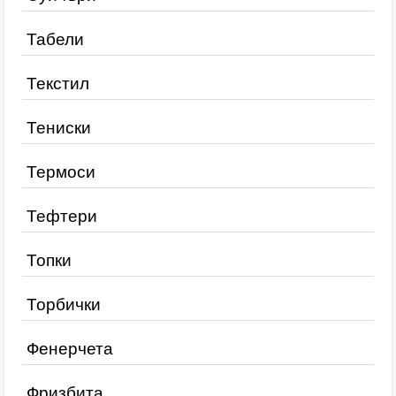
Табели
Текстил
Тениски
Термоси
Тефтери
Топки
Торбички
Фенерчета
Фризбита