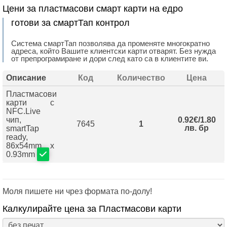
Цени за пластмасови смарт карти на едро
готови за смартТап контрол
Система смартТап позволява да променяте многократно
адреса, който Вашите клиентски карти отварят. Без нужда
от препрограмиране и дори след като са в клиентите ви.
Описание
Код
Количество
Цена
Пластмасови
карти с
NFC.Live
чип,
0.92€/1.80
7645
1
лв. бр
smartTap
ready,
86х54mm х
0.93mm
Моля пишете ни чрез формата по-долу!
Калкулирайте цена за Пластмасови карти