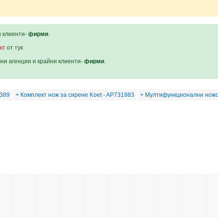
и клиенти-
фирми
.
кт
от тук
мни агенции и крайни клиенти-
фирми
.
0389
+ Комплект нож за сирене Koet - AP731983
+ Мултифункционални нож