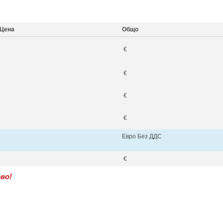
Цена
Общо
€
€
€
€
Евро Без ДДС
€
во!