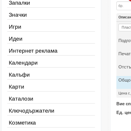
Запалки
Значки
Описа
Игри
Идеи
Подго
Интернет реклама
Печат
Календари
Отстъ
Калъфи
Общо
Карти
Цена с
Каталози
Вие сп
Ключодържатели
Ед. це
Козметика