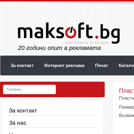
23
години опит в рекламата
За контакт
Интернет реклама
Печат
Катало
Плас
Пластм
Размер
За контакт
Възмож
За нас