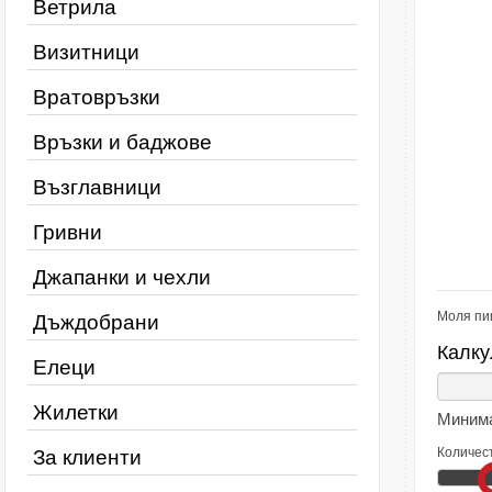
Ветрила
Визитници
Вратовръзки
Връзки и баджове
Възглавници
Гривни
Джапанки и чехли
Моля пи
Дъждобрани
Калку
Елеци
Жилетки
Минима
Количес
За клиенти