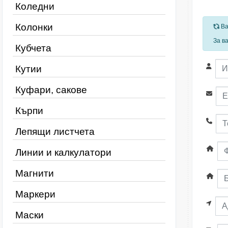
Коледни
Колонки
За
Ва
За в
Кубчета
Кутии
Куфари, сакове
Кърпи
Лепящи листчета
Линии и калкулатори
Магнити
Маркери
Маски