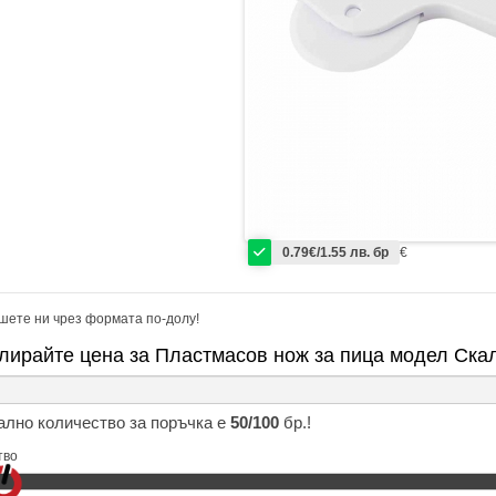
0.79€/1.55 лв. бр
€
шете ни чрез формата по-долу!
лирайте цена за Пластмасов нож за пица модел Ска
лно количество за поръчка е
50/100
бр.!
тво