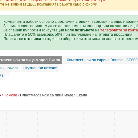
йн каталог и пълна ценова листа можете да свалите от тук!
те не включват ДДС. Компанията работи само с фирми!
Компанията работи основно с рекламни агенции, търговци на едро и крайн
За съжаление, не можем да се ангажираме с малки поръчки на частни лица!
За спешни въпроси и консултации моля
позвънете
на
телефоните за конта
Плащането е 50% авансово, 50% при получаване на готовата продукция;
Ползват се
отстъпки
за годишен оборот или отстъпки по договор от рекла
тмасов нож за пица модел Скала
+ Комплект нож за сирене Boursin - AP80
тни ножове
+ Кухненски ножове
61
о
/
Ножове
/ Пластмасов нож за пица модел Скала