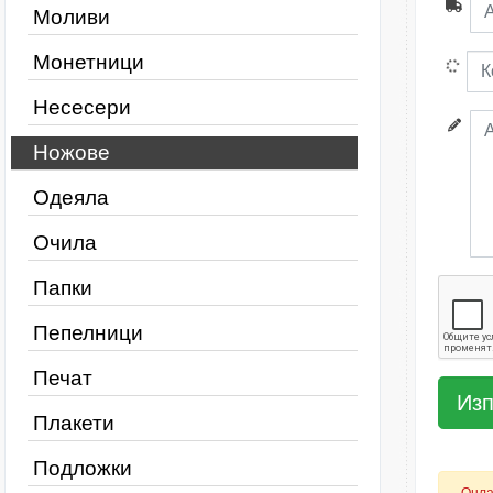
Моливи
Монетници
Несесери
Ножове
Одеяла
Очила
Папки
Пепелници
Печат
Плакети
Подложки