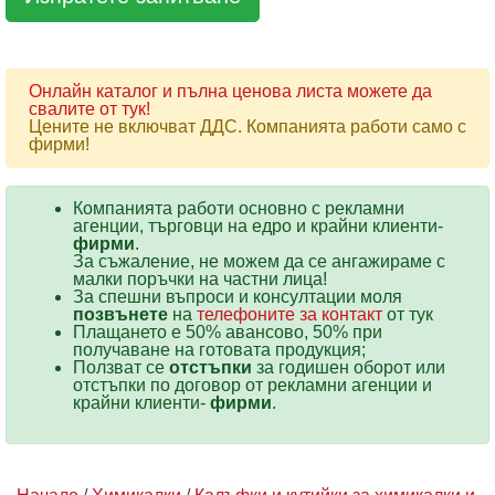
Онлайн каталог и пълна ценова листа можете да
свалите от тук!
Цените не включват ДДС. Компанията работи само с
фирми!
Компанията работи основно с рекламни
агенции, търговци на едро и крайни клиенти-
фирми
.
За съжаление, не можем да се ангажираме с
малки поръчки на частни лица!
За спешни въпроси и консултации моля
позвънете
на
телефоните за контакт
от тук
Плащането е 50% авансово, 50% при
получаване на готовата продукция;
Ползват се
отстъпки
за годишен оборот или
отстъпки по договор от рекламни агенции и
крайни клиенти-
фирми
.