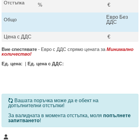
Отстъпка
%
€
Евро Без
Общо
ДДС
Цена с ДДС
€
Вие спестявате
-
Евро с ДДС спрямо цената за
Минимално
количество!
Ед. цена:
|
Ед. цена с ДДС:
За определени продукти и количества се ползват
Вашата поръчка може да е обект на
допълнителни отстъпки!
За валидната в момента отстъпка, моля
попълнете
запитването
!