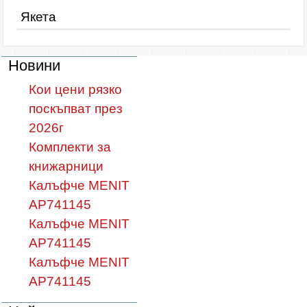
Якета
Новини
Кои цени рязко
поскъпват през
2026г
Комплекти за
книжарници
Калъфче MENIT
AP741145
Калъфче MENIT
AP741145
Калъфче MENIT
AP741145