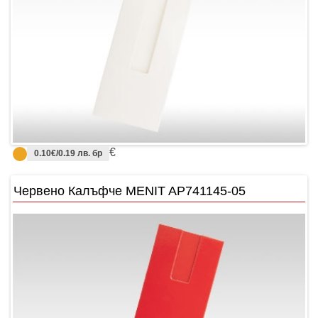
€
0.10€/0.19 лв. бр
Червено Калъфче MENIT AP741145-05