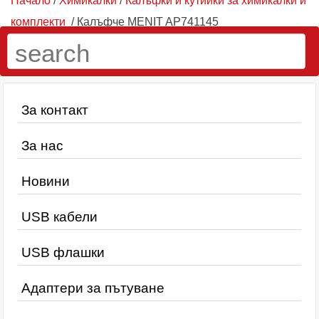
Начало
/
Химикалки
/
Калъфки и кутийки за химикалки и
комплекти
/ Калъфче MENIT AP741145
За контакт
За нас
Новини
USB кабели
USB флашки
Адаптери за пътуване