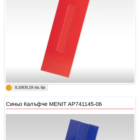
0.10€/0.19 лв. бр
Синьо Калъфче MENIT AP741145-06