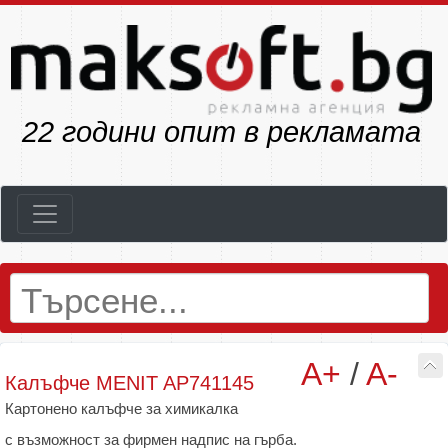
25
години опит в рекламата
A+
/
A-
Калъфче MENIT AP741145
Картонено калъфче за химикалка
с възможност за фирмен надпис на гърба.