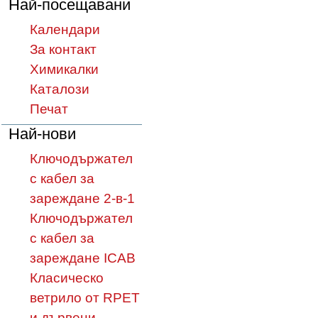
Най-посещавани
Календари
За контакт
Химикалки
Каталози
Печат
Най-нови
Ключодържател
с кабел за
зареждане 2-в-1
Ключодържател
с кабел за
зареждане ICAB
Класическо
ветрило от RPET
и дървени