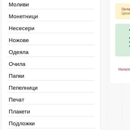
Моливи
Онла
Цени
Монетници
Несесери
Ножове
Одеяла
Очила
Начал
Папки
Пепелници
Печат
Плакети
Подложки