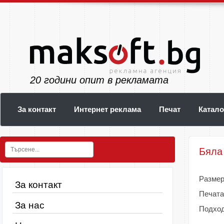
23
години опит в рекламата
За контакт
Интернет реклама
Печат
Катало
Бяла
Размер
За контакт
Печата
За нас
Подход