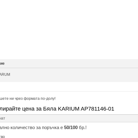
ние
KARUM
шете ни чрез формата по-долу!
лирайте цена за Бяла KARIUM AP781146-01
лно количество за поръчка е
50/100
бр.!
тво