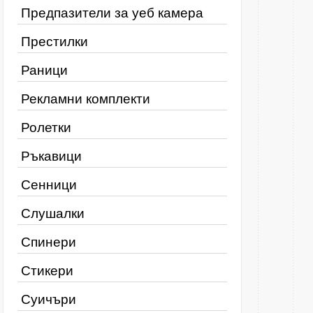
Предпазители за уеб камера
Престилки
Раници
Рекламни комплекти
Ролетки
Ръкавици
Сенници
Слушалки
Спинери
Стикери
Суичъри