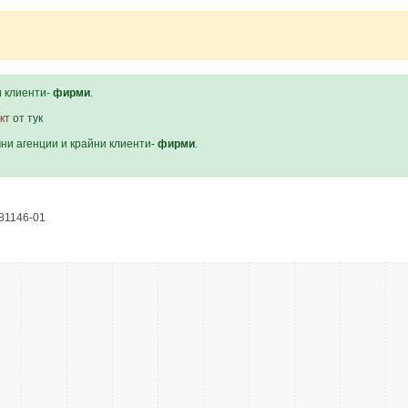
и клиенти-
фирми
.
кт
от тук
мни агенции и крайни клиенти-
фирми
.
81146-01