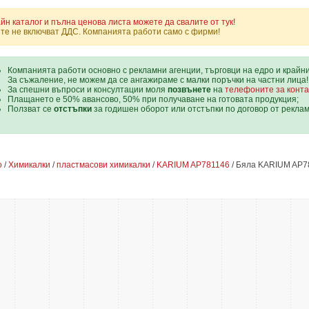
йн каталог и пълна ценова листа можете да свалите от тук!
те не включват ДДС. Компанията работи само с фирми!
Компанията работи основно с рекламни агенции, търговци на едро и крайн
За съжаление, не можем да се ангажираме с малки поръчки на частни лица!
За спешни въпроси и консултации моля
позвънете
на
телефоните за конта
Плащането е 50% авансово, 50% при получаване на готовата продукция;
Ползват се
отстъпки
за годишен оборот или отстъпки по договор от рекла
о
/
Химикалки
/
пластмасови химикалки
/
KARIUM AP781146
/ Бяла KARIUM AP7