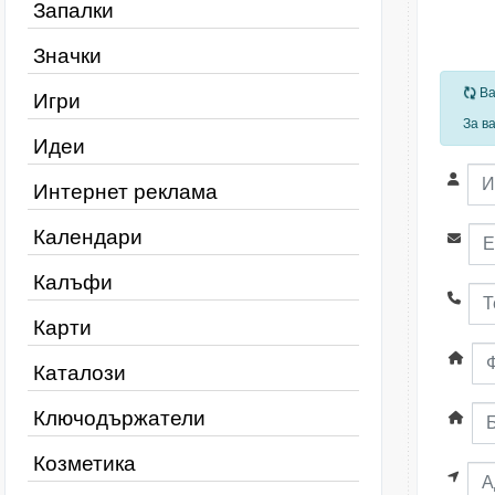
Запалки
Значки
За
Ва
Игри
За в
Идеи
Интернет реклама
Календари
Калъфи
Карти
Каталози
Ключодържатели
Козметика