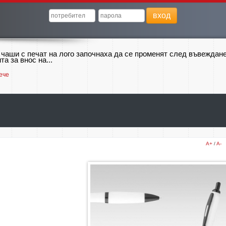
вход
 чаши с печат на лого започнаха да се променят след въвеждан
та за внос на...
ече
A+
/
A-