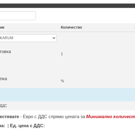
ние
Количество
товка
1
пка
%
 ДДС
естявате
-
Евро с ДДС спрямо цената за
Минимално количест
на:
|
Ед. цена с ДДС: