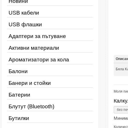
Новини
USB кабели
USB флашки
Адаптери за пътуване
Активни материали
Ароматизатори за кола
Описа
Бяла 
Балони
Банери и стойки
Моля пи
Батерии
Калку
Блутут (Bluetooth)
Бутилки
Минима
Количес