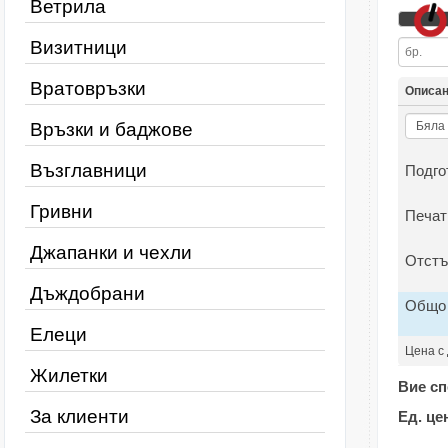
Ветрила
Визитници
Вратовръзки
Описа
Връзки и баджове
Възглавници
Подго
Гривни
Печат
Джапанки и чехли
Отстъ
Дъждобрани
Общо
Елеци
Цена с
Жилетки
Вие сп
За клиенти
Ед. це