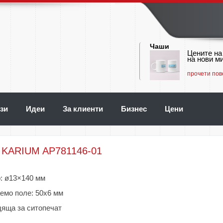
Чаши
Цените на
на нови ми
прочети пов
зи
Идеи
За клиенти
Бизнес
Цени
 KARIUM AP781146-01
: ø13×140 мм
емо поле: 50х6 мм
яща за ситопечат