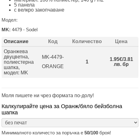
5 панела
с велкро закопчаване
Модел:
MK:
4479 - Sodel
Описание
Код
Количество
Цена
Оранжева
двуцветнa,
MK-4479-
1.95€/3.81
1
полиестерна
лв. бр
ORANGE
шапка,
модел: MK
Моля пишете ни чрез формата по-долу!
Калкулирайте цена за Оранж/бяло бейзболна
шапка
Минималното количесто за поръчка е
50/100
броя!