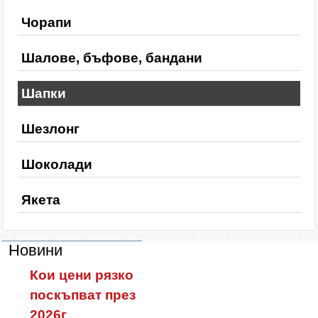
Чорапи
Шалове, бъфове, бандани
Шапки
Шезлонг
Шоколади
Якета
Новини
Кои цени рязко
поскъпват през
2026г