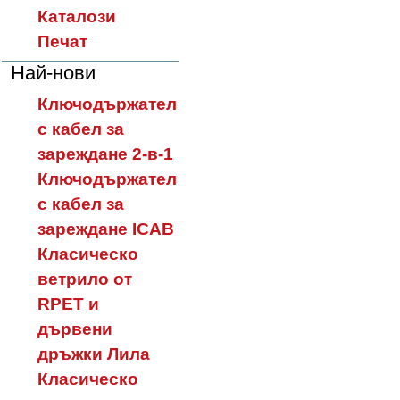
Каталози
Печат
Най-нови
Ключодържател
с кабел за
зареждане 2-в-1
Ключодържател
с кабел за
зареждане ICAB
Класическо
ветрило от
RPET и
дървени
дръжки Лила
Класическо