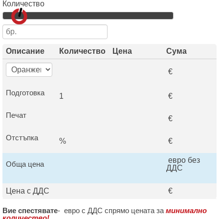
Количество
Описание
Количество
Цена
Сума
€
Подготовка
1
€
Печат
€
Отстъпка
%
€
евро без
Обща цена
ДДС
Цена с ДДС
€
Вие спестявате
-
евро с ДДС спрямо цената за
минимално
количество!