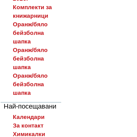
Комплекти за
книжарници
Оранж/бяло
бейзболна
шапка
Оранж/бяло
бейзболна
шапка
Оранж/бяло
бейзболна
шапка
Най-посещавани
Календари
За контакт
Химикалки