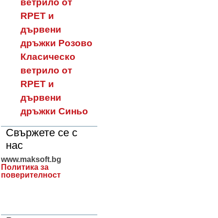
ветрило от
RPET и
дървени
дръжки Розово
Класическо
ветрило от
RPET и
дървени
дръжки Синьо
Свържете се с
нас
www.maksoft.bg
Политика за
поверителност