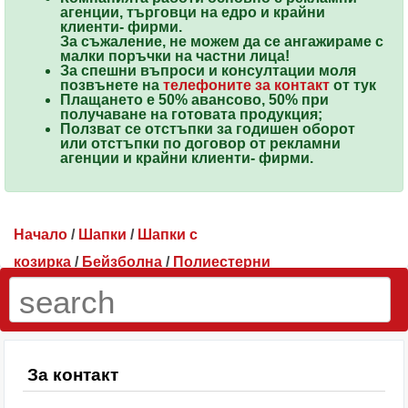
агенции, търговци на едро и крайни
клиенти-
фирми
.
За съжаление, не можем да се ангажираме с
малки поръчки на частни лица!
За спешни въпроси и консултации моля
позвънете
на
телефоните за контакт
от тук
Плащането е 50% авансово, 50% при
получаване на готовата продукция;
Ползват се
отстъпки
за годишен оборот
или отстъпки по договор от рекламни
агенции и крайни клиенти-
фирми
.
Начало
/
Шапки
/
Шапки с
козирка
/
Бейзболна
/
Полиестерни
шапки
/
Двуцветни шапки
/ Оранж/бяло бейзболна
шапка
За контакт