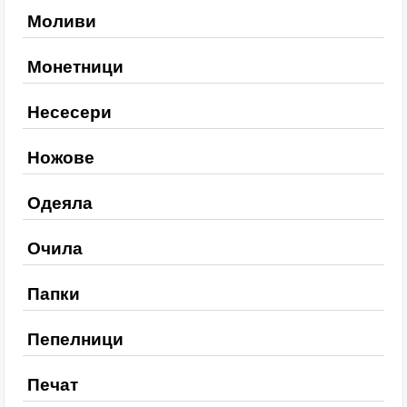
Моливи
Монетници
Несесери
Ножове
Одеяла
Очила
Папки
Пепелници
Печат