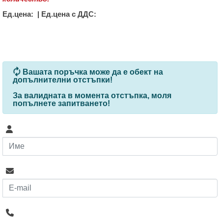
Ед.цена:
|
Ед.цена с ДДС:
За определени продукти и количества се ползват
Вашата поръчка може да е обект на
допълнителни отстъпки!
За валидната в момента отстъпка, моля
попълнете запитването
!