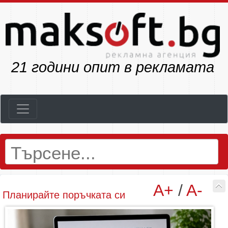
23
години опит в рекламата
A+
/
A-
Планирайте поръчката си