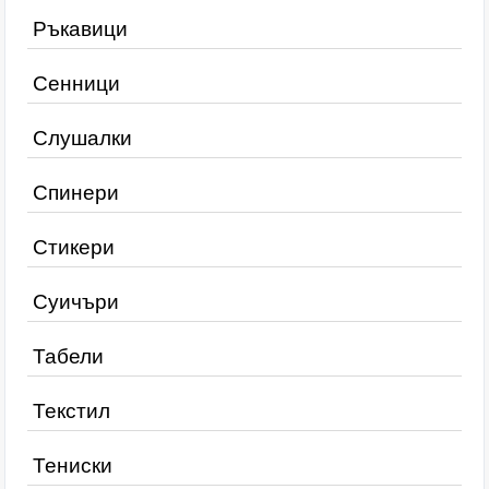
Ръкавици
Сенници
Слушалки
Спинери
Стикери
Суичъри
Табели
Текстил
Тениски