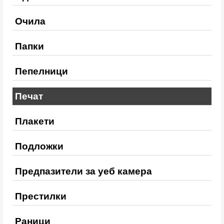
Очила
Папки
Пепелници
Печат
Плакети
Подложки
Предпазители за уеб камера
Престилки
Раници