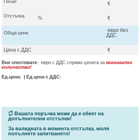
Печат
€
Отстъпка
%
€
евро без
Обща цена
ДДС
Цена с ДДС
€
Вие спестявате
-
евро с ДДС спрямо цената за
минимално
количество!
Ед.цена:
|
Ед.цена с ДДС:
За определени продукти и количества се ползват
Вашата поръчка може да е обект на
допълнителни отстъпки!
За валидната в момента отстъпка, моля
попълнете запитването
!