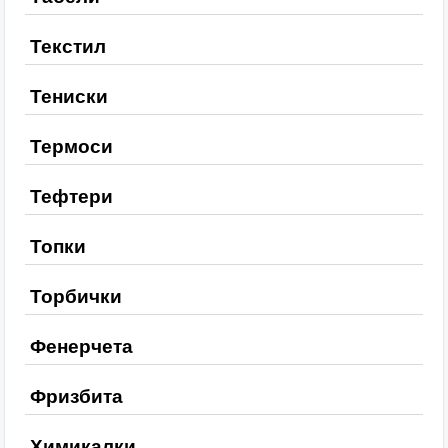
Текстил
Тениски
Термоси
Тефтери
Топки
Торбички
Фенерчета
Фризбита
Химикалки