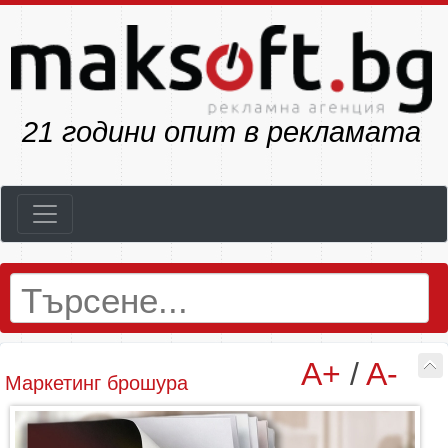
23
години опит в рекламата
A+
/
A-
Маркетинг брошура