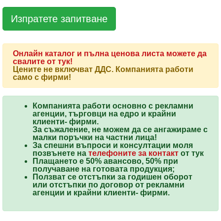
Онлайн каталог и пълна ценова листа можете да
свалите от тук!
Цените не включват ДДС. Компанията работи
само с фирми!
Компанията работи основно с рекламни
агенции, търговци на едро и крайни
клиенти-
фирми
.
За съжаление, не можем да се ангажираме с
малки поръчки на частни лица!
За спешни въпроси и консултации моля
позвънете
на
телефоните за контакт
от тук
Плащането е 50% авансово, 50% при
получаване на готовата продукция;
Ползват се
отстъпки
за годишен оборот
или отстъпки по договор от рекламни
агенции и крайни клиенти-
фирми
.