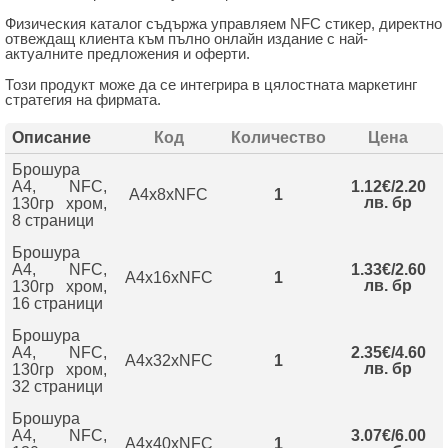
Физическия каталог съдържа управляем NFC стикер, директно
отвеждащ клиента към пълно онлайн издание с най-
актуалните предложения и оферти.
Този продукт може да се интегрира в цялостната маркетинг
стратегия на фирмата.
Описание
Код
Количество
Цена
Брошура
А4, NFC,
1.12€/2.20
A4x8xNFC
1
лв. бр
130гр хром,
8 страници
Брошура
А4, NFC,
1.33€/2.60
A4x16xNFC
1
лв. бр
130гр хром,
16 страници
Брошура
А4, NFC,
2.35€/4.60
A4x32xNFC
1
лв. бр
130гр хром,
32 страници
Брошура
А4, NFC,
3.07€/6.00
A4x40xNFC
1