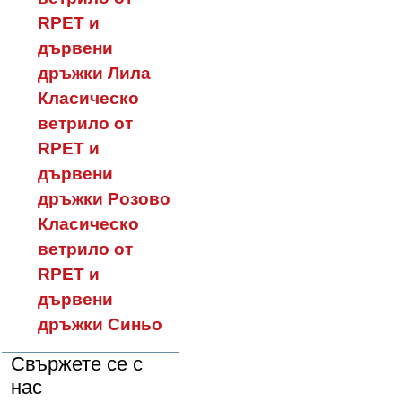
RPET и
дървени
дръжки Лила
Класическо
ветрило от
RPET и
дървени
дръжки Розово
Класическо
ветрило от
RPET и
дървени
дръжки Синьо
Свържете се с
нас