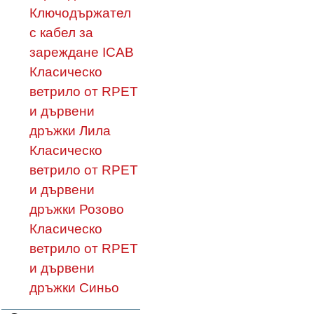
Ключодържател
с кабел за
зареждане ICAB
Класическо
ветрило от RPET
и дървени
дръжки Лила
Класическо
ветрило от RPET
и дървени
дръжки Розово
Класическо
ветрило от RPET
и дървени
дръжки Синьо