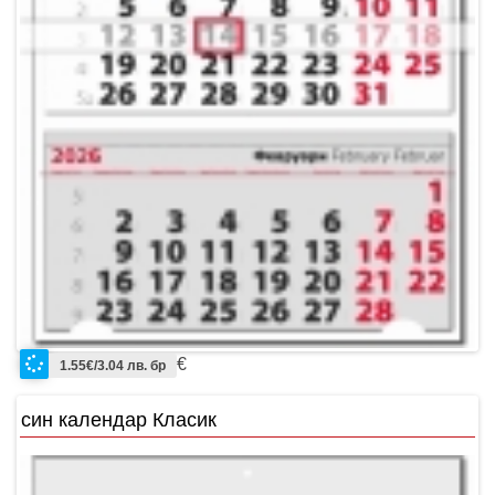
€
1.55€/3.04 лв. бр
син календар Класик