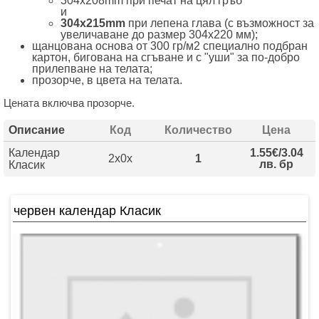
304х208mm при печат на цял гръб
и
304х215mm
при лепена глава (с възможност за
увеличаване до размер 304х220 мм);
щанцована основа от 300 гр/м2 специално подбран
картон, бигована на сгъване и с "уши" за по-добро
прилепване на телата;
прозорче, в цвета на телата.
Цената включва прозорче.
Описание
Код
Количество
Цена
Календар
1.55€/3.04
2x0x
1
лв. бр
Класик
червен календар Класик