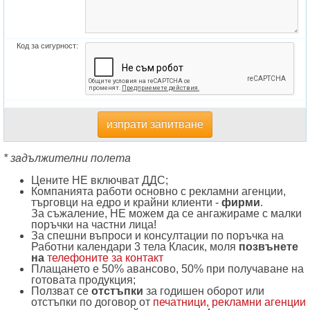
Код за сигурност:
изпрати запитване
* задължителни полета
Цените НЕ включват ДДС;
Компанията работи основно с рекламни агенции,
търговци на едро и крайни клиенти -
фирми
.
За съжаление, НЕ можем да се ангажираме с малки
поръчки на частни лица!
За спешни въпроси и консултации по поръчка на
Работни календари 3 тела Класик, моля
позвънете
на
телефоните за контакт
Плащането е 50% авансово, 50% при получаване на
готовата продукция;
Ползват се
отстъпки
за годишен оборот или
отстъпки по договор от
печатници, рекламни агенции