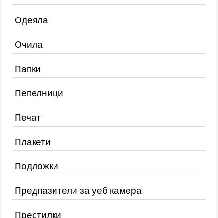
Одеяла
Очила
Папки
Пепелници
Печат
Плакети
Подложки
Предпазители за уеб камера
Престилки