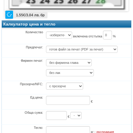
1.55€/3.04 лв. бр
Калкулатор цена и тегло
Количество
включена отстъпка
%
Предпечат:
Фирмен печат:
Прозорче/NFC:
Ед.цена:
€
Обща сума:
€
Тегло:
кг -
експедиция