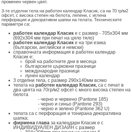
променен червен цвят.
3-те отделни тела на работен календар Класик, са на 70 гр/м2
офсет, с висока степен на белота, лепени, с иглена
перфорация и декоративни шапки на телата. Техническите
параметри са:
работен календар Класик
е с размер -
705х304 мм
(692x304 мм при печат на цяло тяло)
работен календар Класик
е на три езика
(български, английски и немски)
справочната информация в работен календар
Класик е:
брой на работните дни в месеца
българските църковни празници
международни празници
лунен календар
3 отделни тела, с размер 290х140мм всяко
телата на
работен календар
Класик,
са с печат в
два цвята на 70гр/м2 офсет с много висока степен на
белота
- черно и червено (Pantone 185)
- черно и синьо (Pantone 293)
- черно и зелено (Pantone 362 U)
телата са с перфорация и тонирана декоративна
шапка;
фирмена глава
за календари Класик е с
ИНДИВИДУАЛЕН ДИЗАЙН с размер