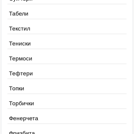
Табели
Текстил
Тениски
Термоси
Тефтери
Топки
Торбички
Фенерчета
Фризбита