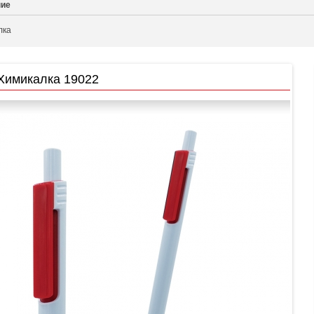
ние
лка
Химикалка 19022