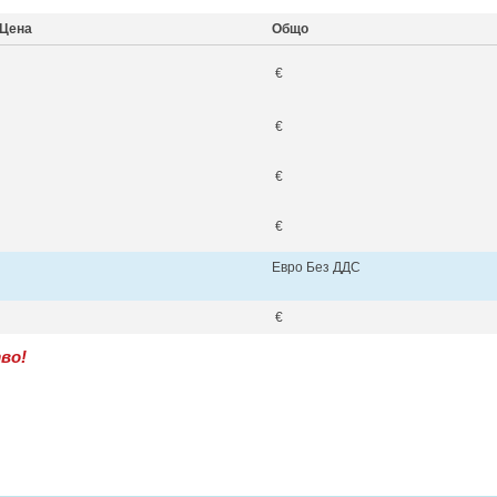
Цена
Общо
€
€
€
€
Евро Без ДДС
€
во!