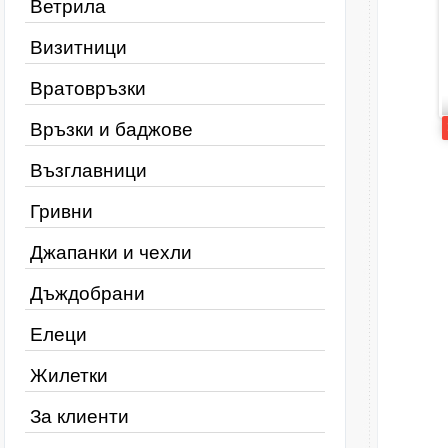
Ветрила
Визитници
Вратовръзки
Връзки и баджове
Възглавници
Гривни
Джапанки и чехли
Дъждобрани
Елеци
Жилетки
За клиенти