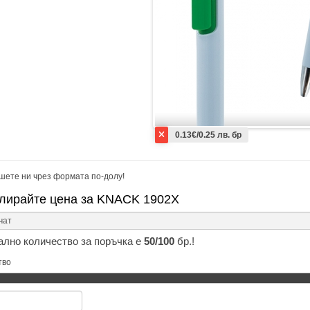
0.13€/0.25 лв. бр
шете ни чрез формата по-долу!
лирайте цена за KNACK 1902X
лно количество за поръчка е
50/100
бр.!
тво