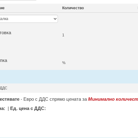
ние
Количество
товка
1
пка
%
 ДДС
естявате
-
Евро с ДДС спрямо цената за
Минимално количест
на:
|
Ед. цена с ДДС: