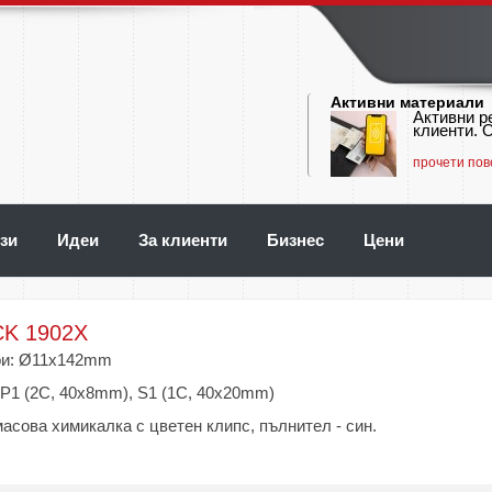
Активни материали
Активни р
клиенти. О
прочети пов
зи
Идеи
За клиенти
Бизнес
Цени
K 1902X
ри: Ø11x142mm
 P1 (2C, 40x8mm), S1 (1C, 40x20mm)
асова химикалка с цветен клипс, пълнител - син.