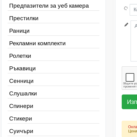
Предпазители за уеб камера
Престилки
Раници
Рекламни комплекти
Ролетки
Ръкавици
Сенници
Слушалки
Спинери
Стикери
Онла
Суичъри
Цени