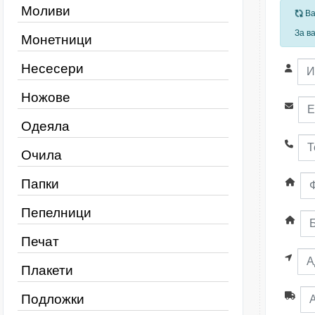
Моливи
За
Ва
За в
Монетници
Несесери
Ножове
Одеяла
Очила
Папки
Пепелници
Печат
Плакети
Подложки