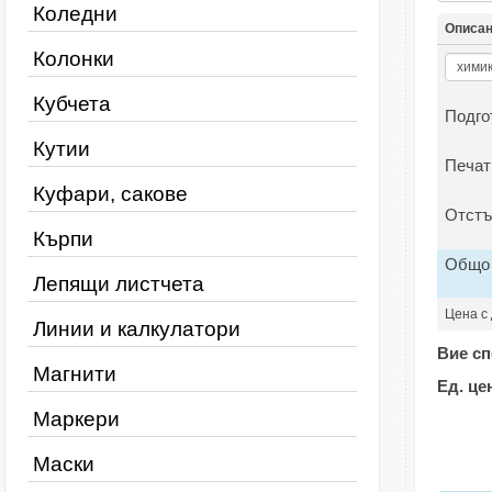
Коледни
Описа
Колонки
Кубчета
Подго
Кутии
Печат
Куфари, сакове
Отстъ
Кърпи
Общо
Лепящи листчета
Цена с
Линии и калкулатори
Вие сп
Магнити
Ед. це
Маркери
Маски