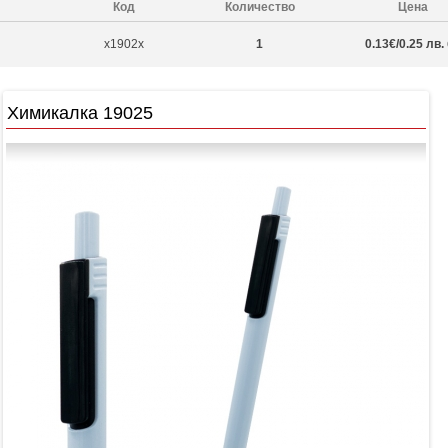
Код
Количество
Цена
x1902x
1
0.13€/0.25 лв.
Химикалка 19025