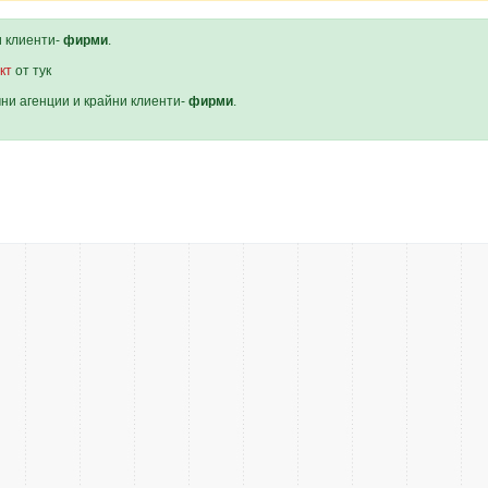
и клиенти-
фирми
.
кт
от тук
мни агенции и крайни клиенти-
фирми
.