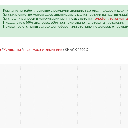
Компанията работи основно с рекламни агенции, търговци на едро и крайн
За съжаление, не можем да се ангажираме с малки поръчки на частни лица!
За спешни въпроси и консултации моля
позвънете
на
телефоните за конта
Плащането е 50% авансово, 50% при получаване на готовата продукция;
Ползват се
отстъпки
за годишен оборот или отстъпки по договор от рекла
о
/
Химикалки
/
пластмасови химикалки
/ KNACK 1902X