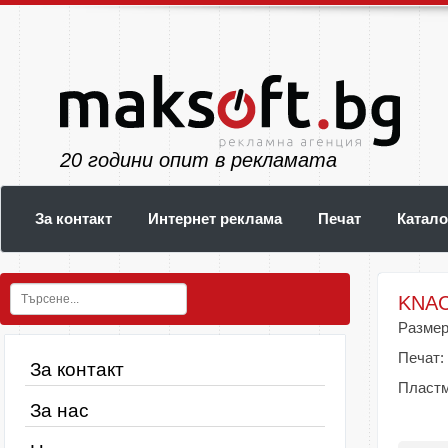
23
години опит в рекламата
За контакт
Интернет реклама
Печат
Катало
KNAC
Разме
Печат:
За контакт
Пластм
За нас