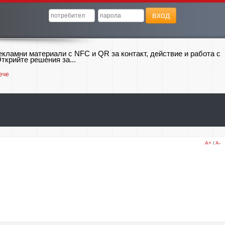
вход
екламни материали с NFC и QR за контакт, действие и работа с
ткрийте решения за...
ече
A+
/
A-