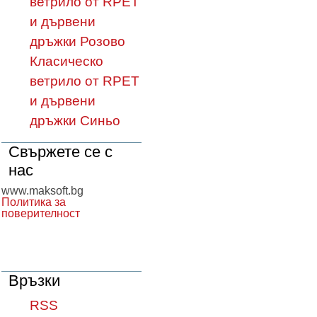
ветрило от RPET
и дървени
дръжки Розово
Класическо
ветрило от RPET
и дървени
дръжки Синьо
Свържете се с
нас
www.maksoft.bg
Политика за
поверителност
Връзки
RSS