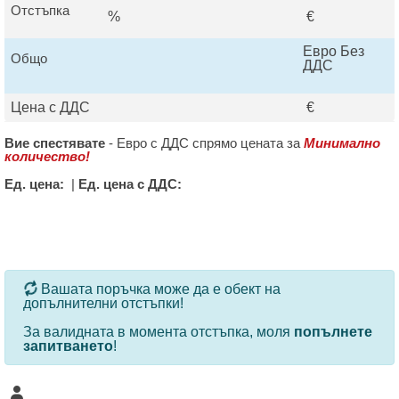
Отстъпка
%
€
Евро Без
Общо
ДДС
Цена с ДДС
€
Вие спестявате
-
Евро с ДДС спрямо цената за
Минимално
количество!
Ед. цена:
|
Ед. цена с ДДС:
За определени продукти и количества се ползват
Вашата поръчка може да е обект на
допълнителни отстъпки!
За валидната в момента отстъпка, моля
попълнете
запитването
!