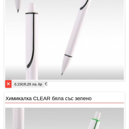
€
0.15€/0.29 лв. бр
Химикалка CLEAR бяла със зелено