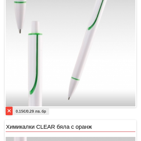
0.15€/0.29 лв. бр
Химикалки CLEAR бяла с оранж