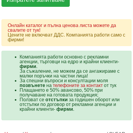
Онлайн каталог и пълна ценова листа можете да
свалите от тук!
Цените не включват ДДС. Компанията работи само с
фирми!
Компанията работи основно с рекламни
агенции, търговци на едро и крайни клиенти-
фирми
.
За съжаление, не можем да се ангажираме с
малки поръчки на частни лица!
За спешни въпроси и консултации моля
позвънете
на
телефоните за контакт
от тук
Плащането е 50% авансово, 50% при
получаване на готовата продукция;
Ползват се
отстъпки
за годишен оборот или
отстъпки по договор от рекламни агенции и
крайни клиенти-
фирми
.