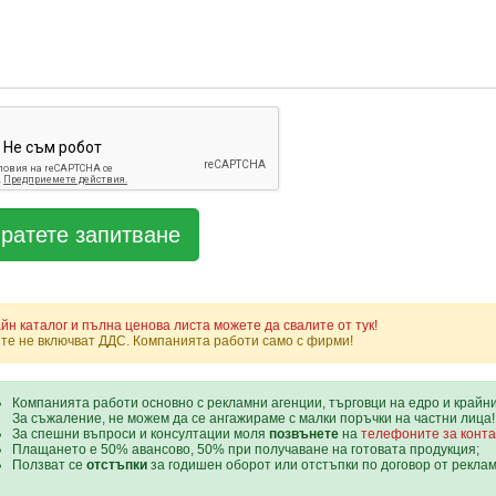
йн каталог и пълна ценова листа можете да свалите от тук!
те не включват ДДС. Компанията работи само с фирми!
Компанията работи основно с рекламни агенции, търговци на едро и крайн
За съжаление, не можем да се ангажираме с малки поръчки на частни лица!
За спешни въпроси и консултации моля
позвънете
на
телефоните за конта
Плащането е 50% авансово, 50% при получаване на готовата продукция;
Ползват се
отстъпки
за годишен оборот или отстъпки по договор от рекла