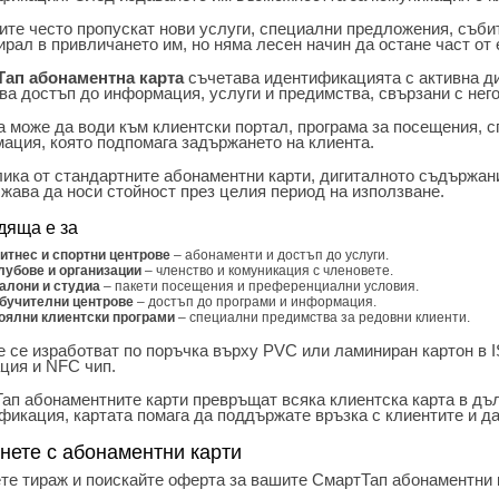
ите често пропускат нови услуги, специални предложения, съби
ирал в привличането им, но няма лесен начин да остане част о
ап абонаментна карта
съчетава идентификацията с активна д
ва достъп до информация, услуги и предимства, свързани с нег
а може да води към клиентски портал, програма за посещения, 
ация, която подпомага задържането на клиента.
лика от стандартните абонаментни карти, дигиталното съдържани
жава да носи стойност през целия период на използване.
дяща е за
итнес и спортни центрове
– абонаменти и достъп до услуги.
лубове и организации
– членство и комуникация с членовете.
алони и студиа
– пакети посещения и преференциални условия.
бучителни центрове
– достъп до програми и информация.
оялни клиентски програми
– специални предимства за редовни клиенти.
е се изработват по поръчка върху PVC или ламиниран картон в 
ция и NFC чип.
ап абонаментните карти превръщат всяка клиентска карта в дъл
фикация, картата помага да поддържате връзка с клиентите и да
нете с абонаментни карти
те тираж и поискайте оферта за вашите СмартТап абонаментни 