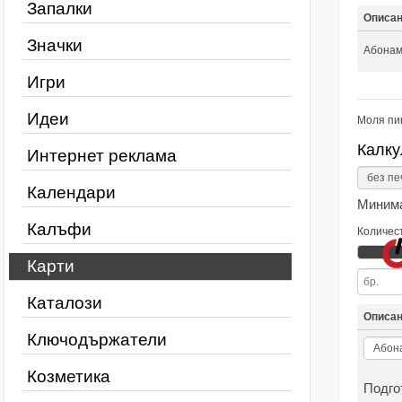
Запалки
Описа
Значки
Абонам
Игри
Идеи
Моля пи
Калку
Интернет реклама
Календари
Минима
Калъфи
Количес
Карти
Каталози
Описа
Ключодържатели
Козметика
Подго