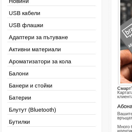
Новини
USB кабели
USB флашки
Адаптери за пътуване
Активни материали
Ароматизатори за кола
Балони
Банери и стойки
Смарт
Картат
клиент
Батерии
Абона
Блутут (Bluetooth)
Вашите
връщат
Бутилки
Много 
иденти