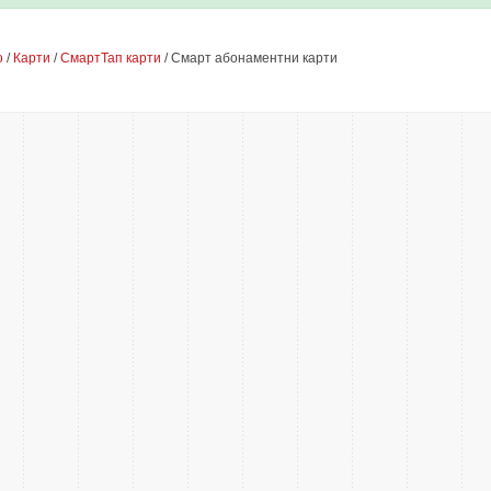
о
/
Карти
/
СмартТап карти
/ Смарт абонаментни карти