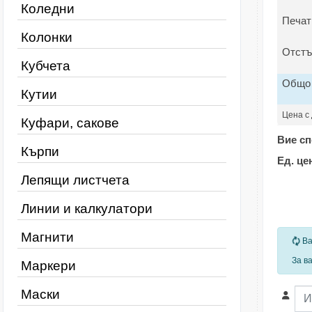
Коледни
Печат
Колонки
Отстъ
Кубчета
Общо
Кутии
Цена с
Куфари, сакове
Вие сп
Кърпи
Ед. це
Лепящи листчета
Линии и калкулатори
Магнити
За
Ва
За в
Маркери
Маски