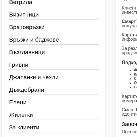
Ветрила
Клиент
инвест
Визитници
СмартТ
получа
Вратовръзки
Картат
Връзки и баджове
информ
За раз
Възглавници
продъл
Подхо
Гривни
Ф
К
Джапанки и чехли
С
О
Л
Дъждобрани
Картит
номера
Елеци
СмартТ
иденти
Жилетки
Започ
За клиенти
Посоче