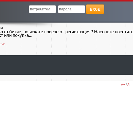
вход
ни
о събитие, но искате повече от регистрация? Насочете посетит
т или покупка...
ече
A+
/
A-