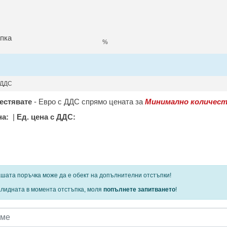
пка
%
 ДДС
естявате
-
Евро с ДДС спрямо цената за
Минимално количест
на:
|
Ед. цена с ДДС:
 определени продукти и количества се ползват
шата поръчка може да е обект на допълнителни отстъпки!
алидната в момента отстъпка, моля
попълнете запитването
!