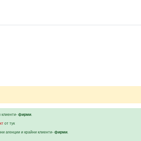
и клиенти-
фирми
.
кт
от тук
мни агенции и крайни клиенти-
фирми
.