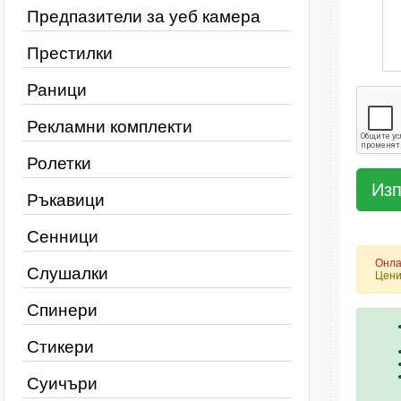
Предпазители за уеб камера
Престилки
Раници
Рекламни комплекти
Ролетки
Ръкавици
Сенници
Онла
Слушалки
Цени
Спинери
Стикери
Суичъри