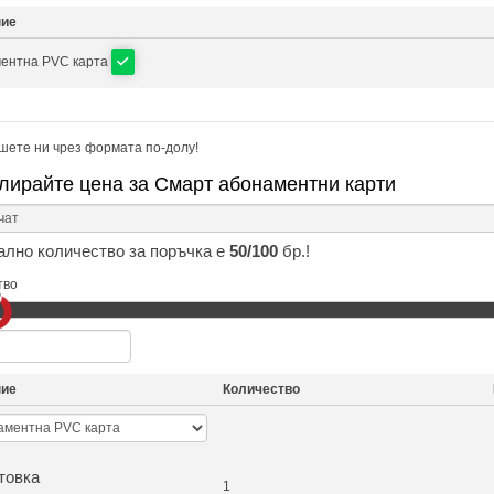
ние
ентна PVC карта
шете ни чрез формата по-долу!
лирайте цена за Смарт абонаментни карти
лно количество за поръчка е
50/100
бр.!
тво
ние
Количество
товка
1