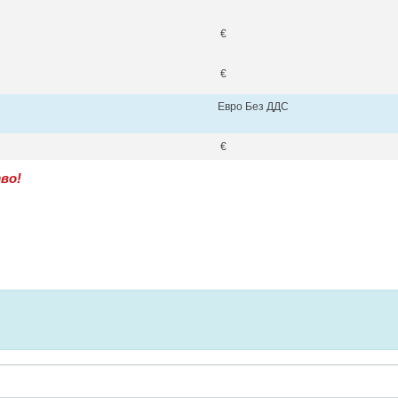
€
€
Евро Без ДДС
€
во!