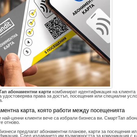
Тап абонаментни карти
комбинират идентификация на клиента с
а удостоверява права за достъп, посещения или специални усл
а.
ментна карта, която работи между посещенията
 най-ценни клиенти вече са избрали бизнеса ви. СмартТап абона
е отново.
бизнеси предлагат абонаментни планове, карти за посещения ил
фикация. След издаването им възможността за комуникация с кл