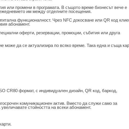
тия или промени в програмата. В същото време бизнесът вече е
т ежедневието им между отделните посещения.
игитална функционалност. Чрез NFC докосване или QR код клие
овия абонамент.
специални оферти, резервации, промоции, събития или друга
е може да се актуализира по всяко време. Така една и съща ка
ISO CR80 формат, с индивидуален дизайн, QR код, баркод,
госрочен комуникационен актив. Вместо да служи само за
 увеличавате стойността на всеки абонамент.
карти.