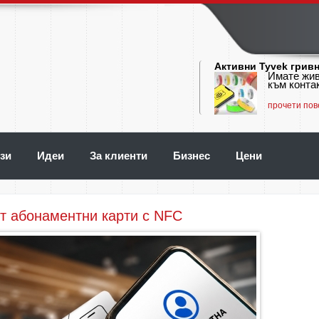
Активни Tyvek грив
Имате жив
към контак
прочети пов
зи
Идеи
За клиенти
Бизнес
Цени
т абонаментни карти с NFC