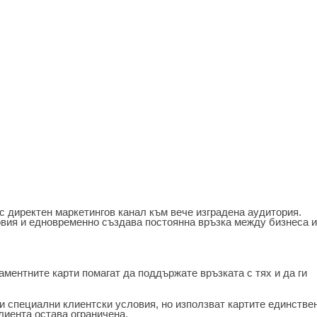
 директен маркетингов канал към вече изградена аудитория.
овия и едновременно създава постоянна връзка между бизнеса и
ментните карти помагат да поддържате връзката с тях и да ги
и специални клиентски условия, но използват картите единстве
иента остава ограничена.