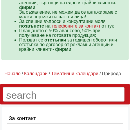
агенции, търговци на едро и крайни клиенти-
фирми
.
За съжаление, не можем да се ангажираме с
малки поръчки на частни лица!
За спешни въпроси и консултации моля
позвънете
на
телефоните за контакт
от тук
Плащането е 50% авансово, 50% при
получаване на готовата продукция;
Ползват се
отстъпки
за годишен оборот или
отстъпки по договор от рекламни агенции и
крайни клиенти-
фирми
.
Начало
/
Календари
/
Тематични календари
/ Природа
За контакт