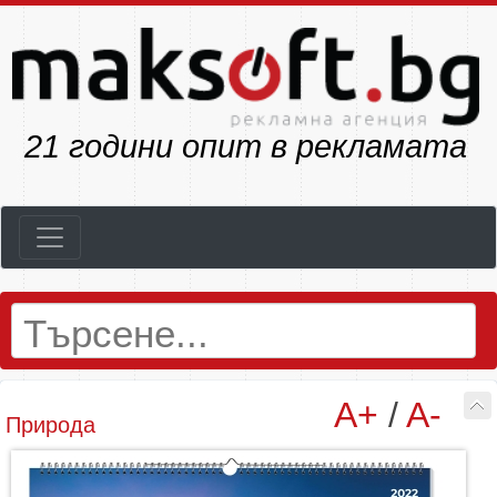
25
години опит в рекламата
A+
/
A-
Природа