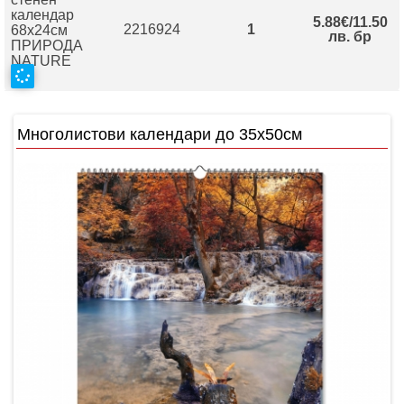
календар
5.88€/11.50
2216924
1
68х24см
лв. бр
ПРИРОДА
NATURE
Многолистови календари до 35х50см