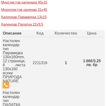
Многлистов каленадр 45х31
Многолистов каленар 31х45
Календар Пирамидка 13х15
Календар Палатка 22х9.5
Описание
Код
Количество
Цена
Настолен
календар
тип
Пирамидка
130х160mm,
12 страници,
1.66€/3.25
2211316
1
лв. бр
6 листа
130х160
всеки
ПРИРОДА
NATURE
Настолен
календар
тип
ПАЛАТКА