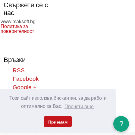
Свържете се с
нас
www.maksoft.bg
Политика за
поверителност
Връзки
RSS
Facebook
Google +
YouTube
Този сайт използва бисквитки, за да работи
оптимално за Вас.
Прочети още
Сподели във:
Приемам
?
Maksoft.Bg © 2013 - 2026, support
Netservice