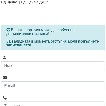
Ед. цена:
|
Ед. цена с ДДС:
За определени продукти и количества се ползват
Вашата поръчка може да е обект на
допълнителни отстъпки!
За валидната в момента отстъпка, моля
попълнете
запитването
!