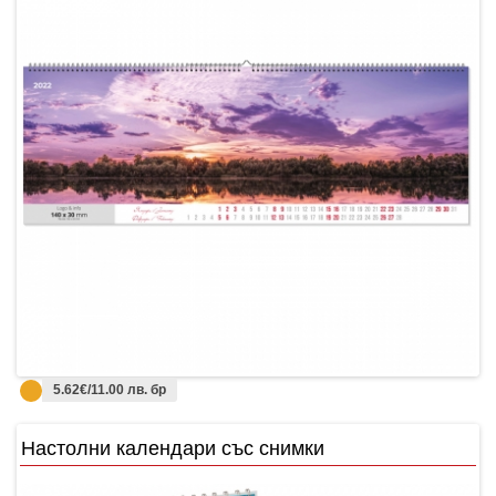
5.62€/11.00 лв. бр
Настолни календари със снимки