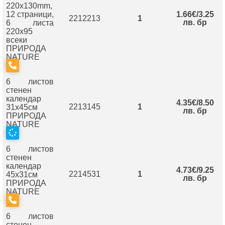
220х130mm,
12 страници,
1.66€/3.25
2212213
1
лв. бр
6 листа
220х95
всеки
ПРИРОДА
NATURE
6 листов
стенен
календар
4.35€/8.50
2213145
1
31х45см
лв. бр
ПРИРОДА
NATURE
6 листов
стенен
календар
4.73€/9.25
2214531
1
45х31см
лв. бр
ПРИРОДА
NATURE
6 листов
стенен