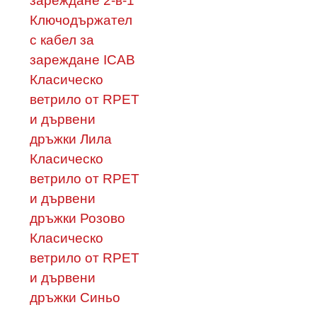
зареждане 2-в-1
Ключодържател
с кабел за
зареждане ICAB
Класическо
ветрило от RPET
и дървени
дръжки Лила
Класическо
ветрило от RPET
и дървени
дръжки Розово
Класическо
ветрило от RPET
и дървени
дръжки Синьо