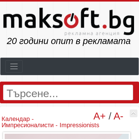
23
години опит в рекламата
A+
/
A-
Календар -
Импресионалисти - Impressionists