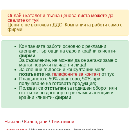
Онлайн каталог и пълна ценова листа можете да
свалите от тук!
Цените не включват ДДС. Компанията работи само с
фирми!
Компанията работи основно с рекламни
агенции, търговци на едро и крайни клиенти-
фирми
.
За съжаление, не можем да се ангажираме с
малки поръчки на частни лица!
За спешни въпроси и консултации моля
позвънете
на
телефоните за контакт
от тук
Плащането е 50% авансово, 50% при
получаване на готовата продукция;
Ползват се
отстъпки
за годишен оборот или
отстъпки по договор от рекламни агенции и
крайни клиенти-
фирми
.
Начало
/
Календари
/
Тематични