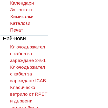
Календари
За контакт
Химикалки
Каталози
Печат
Най-нови
Ключодържател
с кабел за
зареждане 2-в-1
Ключодържател
с кабел за
зареждане ICAB
Класическо
ветрило от RPET
и дървени
дръжки Лила