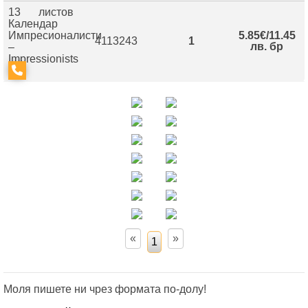
13 листов
Календар
Импресионалисти
5.85€/11.45
4113243
1
лв. бр
–
Impressionists
Моля пишете ни чрез формата по-долу!