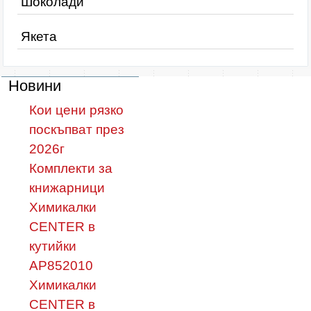
Шоколади
Якета
Новини
Кои цени рязко
поскъпват през
2026г
Комплекти за
книжарници
Химикалки
CENTER в
кутийки
AP852010
Химикалки
CENTER в