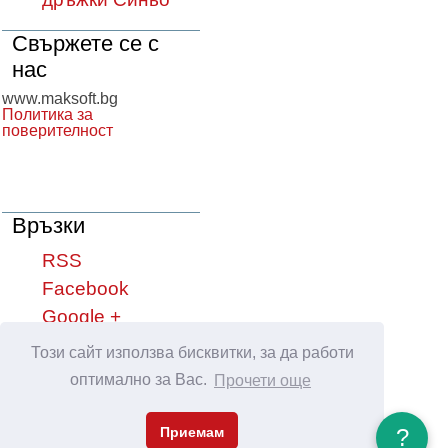
Свържете се с
нас
www.maksoft.bg
Политика за
поверителност
Връзки
RSS
Facebook
Google +
YouTube
Този сайт използва бисквитки, за да работи
оптимално за Вас.
Прочети още
Сподели във:
Приемам
?
Maksoft.Bg © 2013 - 2026, support
Netservice