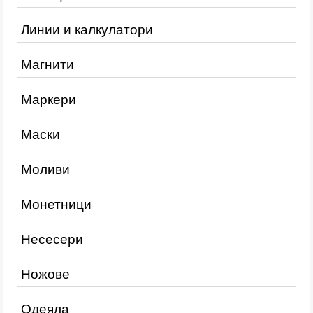
Линии и калкулатори
Магнити
Маркери
Маски
Моливи
Монетници
Несесери
Ножове
Одеяла