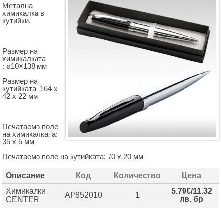
Метална
химикалка в
кутийки.
Размер на
химикалката
: ø10×138 мм
Размер на
кутийката: 164 х
42 х 22 мм
Печатаемо поле
на химикалката:
35 х 5 мм
Печатаемо поле на кутийката: 70 х 20 мм
Описание
Код
Количество
Цена
Химикалки
5.79€/11.32
AP852010
1
лв. бр
CENTER