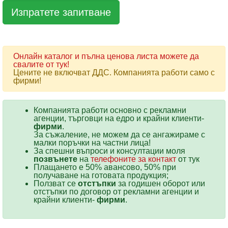
Онлайн каталог и пълна ценова листа можете да
свалите от тук!
Цените не включват ДДС. Компанията работи само с
фирми!
Компанията работи основно с рекламни
агенции, търговци на едро и крайни клиенти-
фирми
.
За съжаление, не можем да се ангажираме с
малки поръчки на частни лица!
За спешни въпроси и консултации моля
позвънете
на
телефоните за контакт
от тук
Плащането е 50% авансово, 50% при
получаване на готовата продукция;
Ползват се
отстъпки
за годишен оборот или
отстъпки по договор от рекламни агенции и
крайни клиенти-
фирми
.