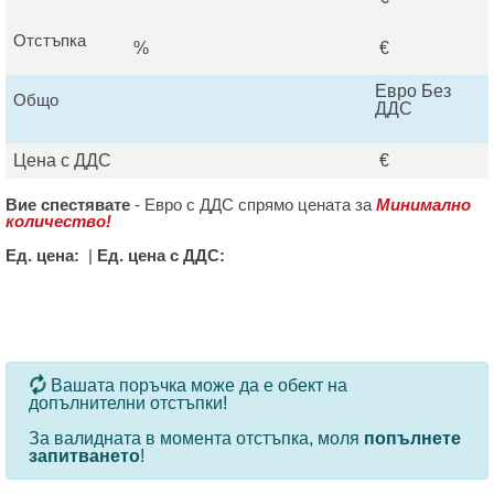
Отстъпка
%
€
Евро Без
Общо
ДДС
Цена с ДДС
€
Вие спестявате
-
Евро с ДДС спрямо цената за
Минимално
количество!
Ед. цена:
|
Ед. цена с ДДС:
За определени продукти и количества се ползват
Вашата поръчка може да е обект на
допълнителни отстъпки!
За валидната в момента отстъпка, моля
попълнете
запитването
!