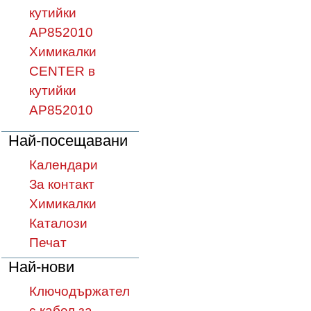
кутийки
AP852010
Химикалки
CENTER в
кутийки
AP852010
Най-посещавани
Календари
За контакт
Химикалки
Каталози
Печат
Най-нови
Ключодържател
с кабел за