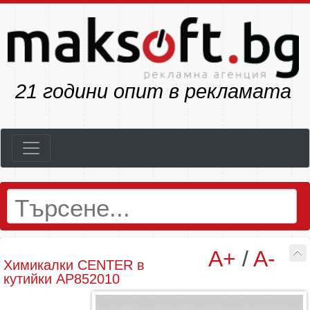
23
години опит в рекламата
A+
/
A-
Химикалки CENTER в
кутийки AP852010