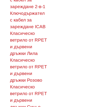
зареждане 2-в-1
Ключодържател
с кабел за
зареждане ICAB
Класическо
ветрило от RPET
и дървени
дръжки Лила
Класическо
ветрило от RPET
и дървени
дръжки Розово
Класическо
ветрило от RPET
и дървени
дръжки Синьо