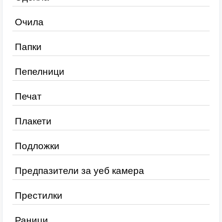
Очила
Папки
Пепелници
Печат
Плакети
Подложки
Предпазители за уеб камера
Престилки
Раници