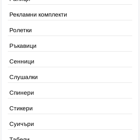
Рекламни комплекти
Ролетки
Ръкавици
Сенници
Слушалки
Спинери
Стикери
Суичъри
Табели