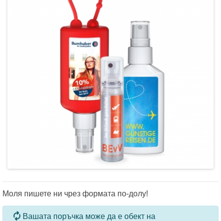
Моля пишете ни чрез формата по-долу!
За определени продукти и количества се ползват
Вашата поръчка може да е обект на