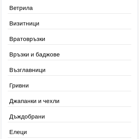
Ветрила
Визитници
Вратовръзки
Връзки и баджове
Възглавници
Гривни
Джапанки и чехли
Дъждобрани
Елеци