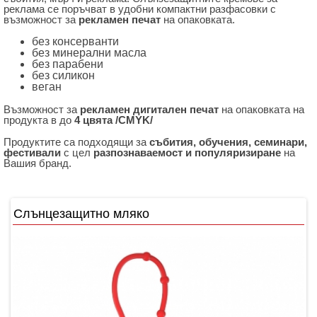
реклама се поръчват в удобни компактни разфасовки с
възможност за
рекламен печат
на опаковката.
без консерванти
без минерални масла
без парабени
без силикон
веган
Възможност за
рекламен дигитален печат
на опаковката на
продукта в до
4 цвята /CMYK/
Продуктите са подходящи за
събития, обучения, семинари,
фестивали
с цел
разпознаваемост и популяризиране
на
Вашия бранд.
Слънцезащитно мляко