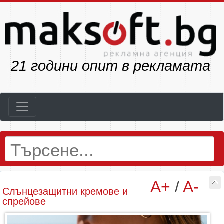
24
години опит в рекламата
A+
/
A-
Слънцезащитни кремове и
спрейове