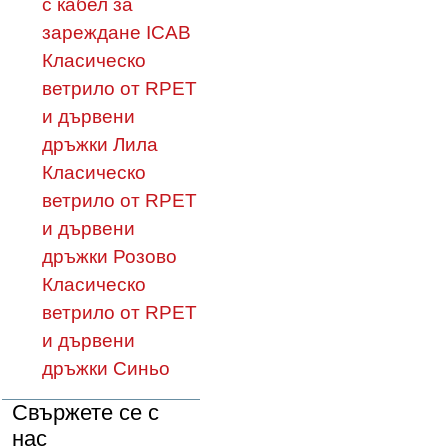
с кабел за
зареждане ICAB
Класическо
ветрило от RPET
и дървени
дръжки Лила
Класическо
ветрило от RPET
и дървени
дръжки Розово
Класическо
ветрило от RPET
и дървени
дръжки Синьо
Свържете се с
нас