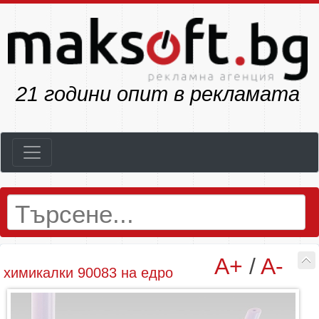
23
години опит в рекламата
A+
/
A-
химикалки 90083 на едро