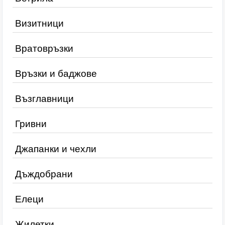
Визитници
Вратовръзки
Връзки и баджове
Възглавници
Гривни
Джапанки и чехли
Дъждобрани
Елеци
Жилетки