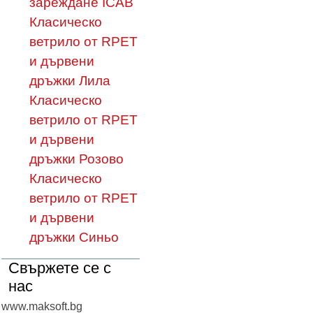
зареждане ICAB
Класическо
ветрило от RPET
и дървени
дръжки Лила
Класическо
ветрило от RPET
и дървени
дръжки Розово
Класическо
ветрило от RPET
и дървени
дръжки Синьо
Свържете се с
нас
www.maksoft.bg