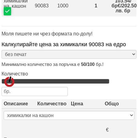
химикалки
103.54/
90083
1000
1
бр
€/202.50
на кашон
лв. бр
Моля пишете ни чрез формата по-долу!
Калкулирайте цена за химикалки 90083 на едро
Минимално количество за поръчка е
50/100
бр.!
Количество
Описание
Количество
Цена
Общо
€