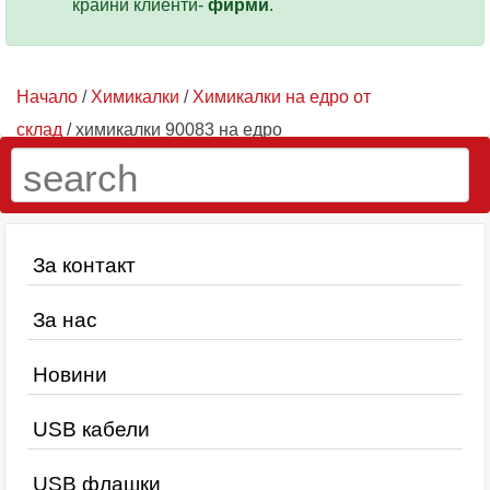
крайни клиенти-
фирми
.
Начало
/
Химикалки
/
Химикалки на едро от
склад
/ химикалки 90083 на едро
За контакт
За нас
Новини
USB кабели
USB флашки