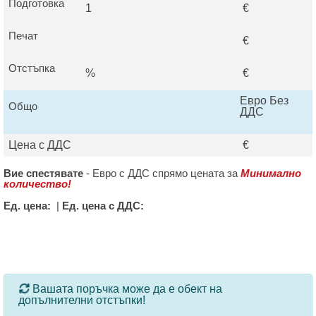
Подготовка
1
€
Печат
€
Отстъпка
%
€
Евро Без
Общо
ДДС
Цена с ДДС
€
Вие спестявате
-
Евро с ДДС спрямо цената за
Минимално
количество!
Ед. цена:
|
Ед. цена с ДДС:
За определени продукти и количества се ползват
Вашата поръчка може да е обект на
допълнителни отстъпки!