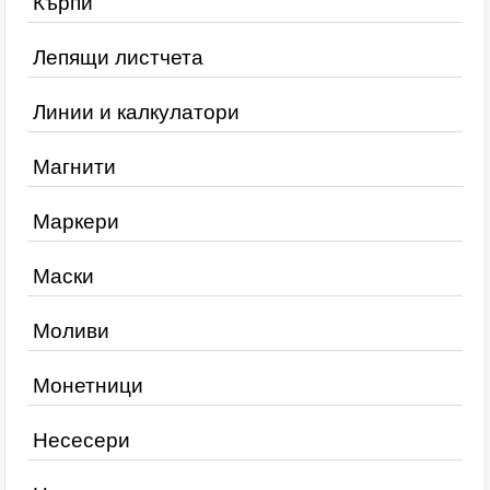
Кърпи
Лепящи листчета
Линии и калкулатори
Магнити
Маркери
Маски
Моливи
Монетници
Несесери