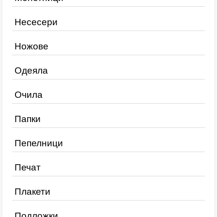
Несесери
Ножове
Одеяла
Очила
Папки
Пепелници
Печат
Плакети
Подложки