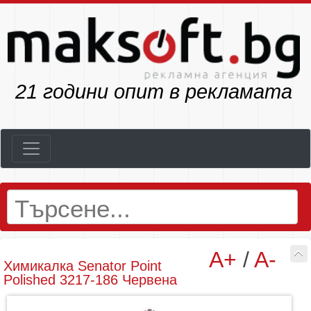
23
години опит в рекламата
A+
/
A-
Химикалка Senator Point
Polished 3217-186 Червена