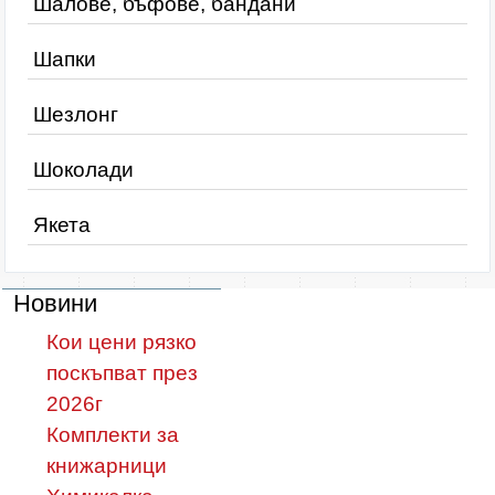
Шалове, бъфове, бандани
Шапки
Шезлонг
Шоколади
Якета
Новини
Кои цени рязко
поскъпват през
2026г
Комплекти за
книжарници