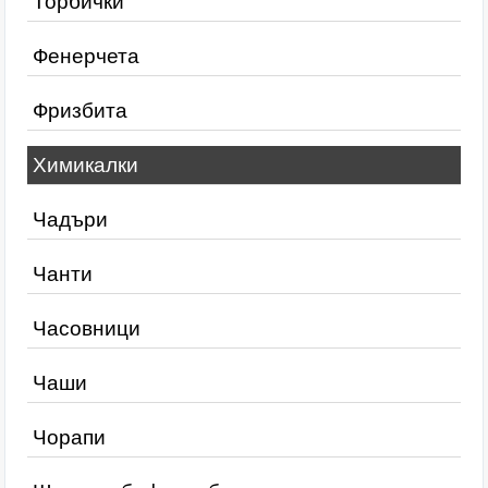
Торбички
Фенерчета
Фризбита
Химикалки
Чадъри
Чанти
Часовници
Чаши
Чорапи