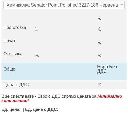
€
Подготовка
1
€
Печат
€
Отстъпка
%
€
Евро Без
Общо
ДДС
Цена с ДДС
€
Вие спестявате
-
Евро с ДДС спрямо цената за
Минимално
количество!
Ед. цена:
|
Ед. цена с ДДС: