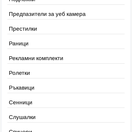
Предпазители за уеб камера
Престилки
Раници
Рекламни комплекти
Ролетки
Ръкавици
Сенници
Слушалки
Спинери