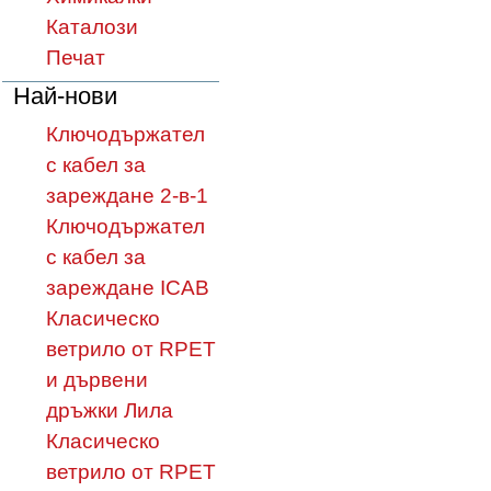
Каталози
Печат
Най-нови
Ключодържател
с кабел за
зареждане 2-в-1
Ключодържател
с кабел за
зареждане ICAB
Класическо
ветрило от RPET
и дървени
дръжки Лила
Класическо
ветрило от RPET