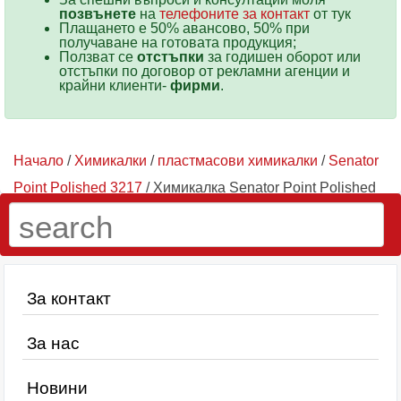
позвънете
на
телефоните за контакт
от тук
Плащането е 50% авансово, 50% при
получаване на готовата продукция;
Ползват се
отстъпки
за годишен оборот или
отстъпки по договор от рекламни агенции и
крайни клиенти-
фирми
.
Начало
/
Химикалки
/
пластмасови химикалки
/
Senator
Point Polished 3217
/ Химикалка Senator Point Polished
3217-186 Червена
За контакт
За нас
Новини