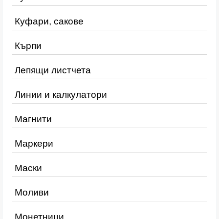
Куфари, сакове
Кърпи
Лепящи листчета
Линии и калкулатори
Магнити
Маркери
Маски
Моливи
Монетници