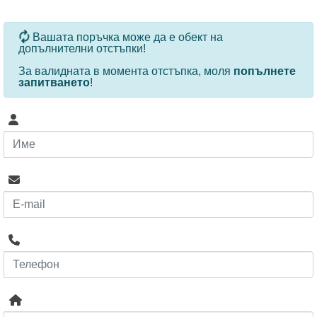
За определени продукти и количества се ползват
Вашата поръчка може да е обект на
допълнителни отстъпки!
За валидната в момента отстъпка, моля
попълнете
запитването
!