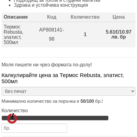
Подходящ за топли и студени напитки
Здрава и устойчива конструкция
Описание
Код
Количество
Цена
Термос
AP808141-
Rebusta,
5.61€/10.97
1
лв. бр
златист,
98
500мл
Моля пишете ни чрез формата по-долу!
Калкулирайте цена за Термос Rebusta, златист,
500мл
Минимално количество за поръчка е
50/100
бр.!
Количество