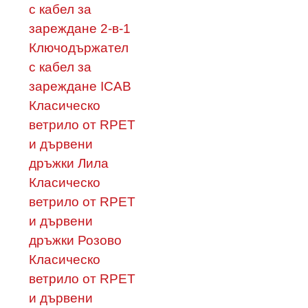
с кабел за
зареждане 2-в-1
Ключодържател
с кабел за
зареждане ICAB
Класическо
ветрило от RPET
и дървени
дръжки Лила
Класическо
ветрило от RPET
и дървени
дръжки Розово
Класическо
ветрило от RPET
и дървени