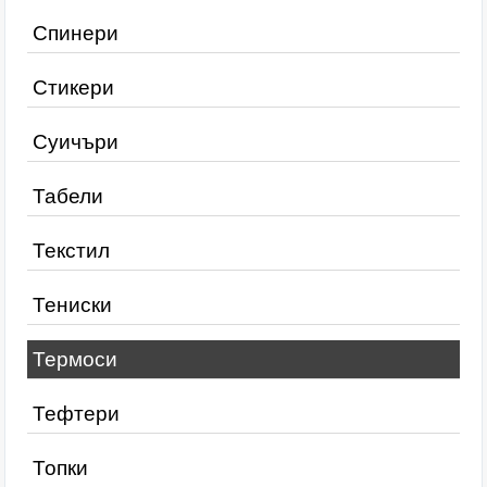
Спинери
Стикери
Суичъри
Табели
Текстил
Тениски
Термоси
Тефтери
Топки