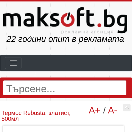
25
години опит в рекламата
A+
/
A-
Термос Rebusta, златист,
500мл