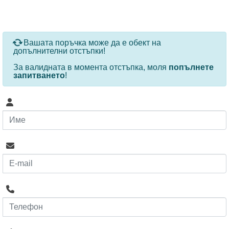
За определени продукти и количества се ползват
Вашата поръчка може да е обект на
допълнителни отстъпки!
За валидната в момента отстъпка, моля
попълнете
запитването
!