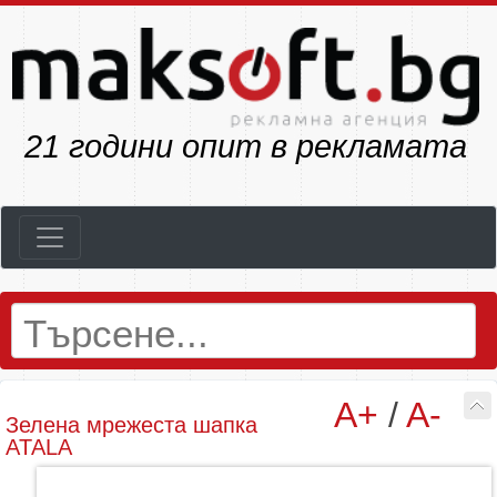
23
години опит в рекламата
A+
/
A-
Зелена мрежеста шапка
ATALA