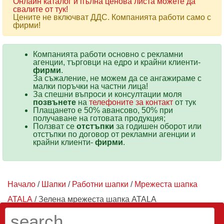
Онлайн каталог и пълна ценова листа можете да
свалите от тук!
Цените не включват ДДС. Компанията работи само с
фирми!
Компанията работи основно с рекламни
агенции, търговци на едро и крайни клиенти-
фирми
.
За съжаление, не можем да се ангажираме с
малки поръчки на частни лица!
За спешни въпроси и консултации моля
позвънете
на
телефоните за контакт
от тук
Плащането е 50% авансово, 50% при
получаване на готовата продукция;
Ползват се
отстъпки
за годишен оборот или
отстъпки по договор от рекламни агенции и
крайни клиенти-
фирми
.
Начало
/
Шапки
/
Работни шапки
/
Мрежеста шапка
ATALA
/ Зелена мрежеста шапка ATALA