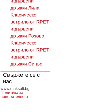
и дървени
дръжки Лила
Класическо
ветрило от RPET
и дървени
дръжки Розово
Класическо
ветрило от RPET
и дървени
дръжки Синьо
Свържете се с
нас
www.maksoft.bg
Политика за
поверителност