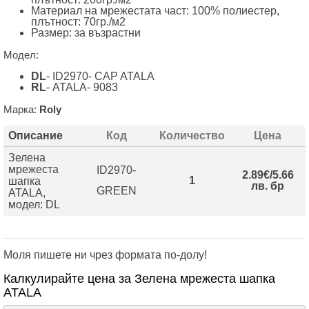
Материал на мрежестата част: 100% полиестер,
плътност:
70гр./м2
Размер: за възрастни
Модел:
DL
- ID2970- CAP ATALA
RL
- ATALA- 9083
Марка:
Roly
Описание
Код
Количество
Цена
Зелена
мрежеста
ID2970-
2.89€/5.66
1
шапка
лв. бр
GREEN
ATALA,
модел: DL
Моля пишете ни чрез формата по-долу!
Калкулирайте цена за Зелена мрежеста шапка
ATALA