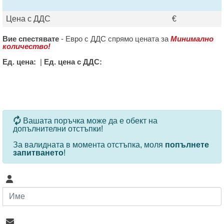
Цена с ДДС
€
Вие спестявате
-
Евро с ДДС спрямо цената за
Минимално
количество!
Ед. цена:
|
Ед. цена с ДДС:
За определени продукти и количества се ползват
Вашата поръчка може да е обект на
допълнителни отстъпки!
За валидната в момента отстъпка, моля
попълнете
запитването
!