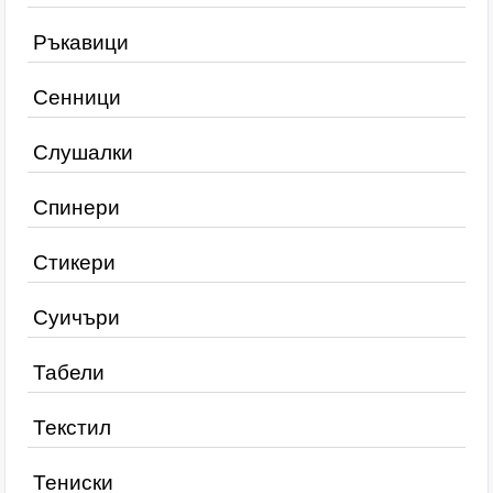
Ръкавици
Сенници
Слушалки
Спинери
Стикери
Суичъри
Табели
Текстил
Тениски