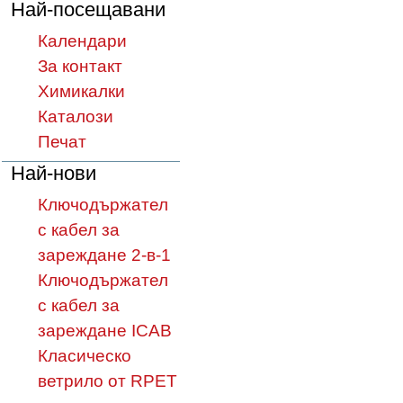
Най-посещавани
Календари
За контакт
Химикалки
Каталози
Печат
Най-нови
Ключодържател
с кабел за
зареждане 2-в-1
Ключодържател
с кабел за
зареждане ICAB
Класическо
ветрило от RPET