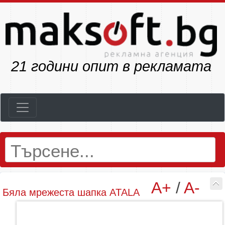
23
години опит в рекламата
A+
/
A-
Бяла мрежеста шапка ATALA