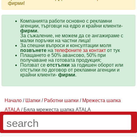
фирми!
Компанията работи основно с рекламни
агенции, търговци на едро и крайни клиенти-
фирми
.
За съжаление, не можем да се ангажираме с
малки поръчки на частни лица!
За спешни въпроси и консултации моля
позвънете
на
телефоните за контакт
от тук
Плащането е 50% авансово, 50% при
получаване на готовата продукция;
Ползват се
отстъпки
за годишен оборот или
отстъпки по договор от рекламни агенции и
крайни клиенти-
фирми
.
Начало
/
Шапки
/
Работни шапки
/
Мрежеста шапка
ATALA
/ Бяла мрежеста шапка ATALA