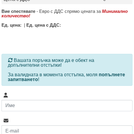
Вие спестявате
-
Евро с ДДС спрямо цената за
Минимално
количество!
Ед. цена:
|
Ед. цена с ДДС:
За определени продукти и количества се ползват
Вашата поръчка може да е обект на
допълнителни отстъпки!
За валидната в момента отстъпка, моля
попълнете
запитването
!