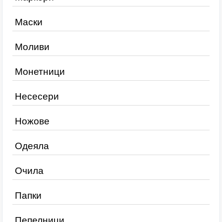
Маски
Моливи
Монетници
Несесери
Ножове
Одеяла
Очила
Папки
Пепелници