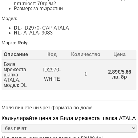
плътност:
70гр./м2
Размер: за възрастни
Модел:
DL
- ID2970- CAP ATALA
RL
- ATALA- 9083
Марка:
Roly
Описание
Код
Количество
Цена
Бяла
мрежеста
ID2970-
2.89€/5.66
1
шапка
лв. бр
WHITE
ATALA,
модел: DL
Моля пишете ни чрез формата по-долу!
Калкулирайте цена за Бяла мрежеста шапка ATALA