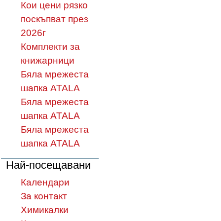
Кои цени рязко
поскъпват през
2026г
Комплекти за
книжарници
Бяла мрежеста
шапка ATALA
Бяла мрежеста
шапка ATALA
Бяла мрежеста
шапка ATALA
Най-посещавани
Календари
За контакт
Химикалки