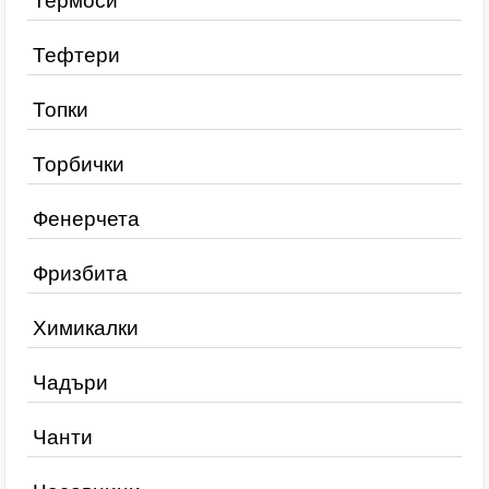
Термоси
Тефтери
Топки
Торбички
Фенерчета
Фризбита
Химикалки
Чадъри
Чанти