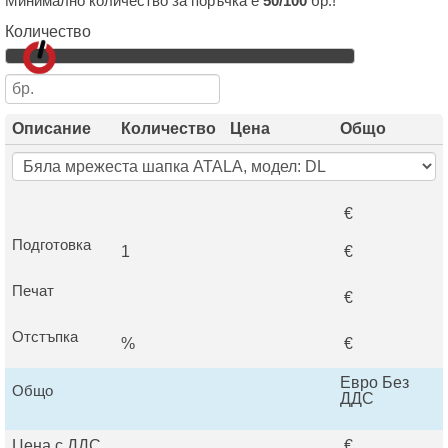
Минимално количество за поръчка е
50/100
бр.!
Количество
Описание
Количество
Цена
Общо
€
Подготовка
1
€
Печат
€
Отстъпка
%
€
Евро Без
Общо
ДДС
Цена с ДДС
€