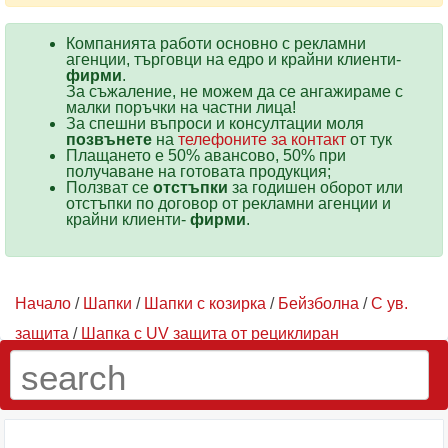
Компанията работи основно с рекламни
агенции, търговци на едро и крайни клиенти-
фирми
.
За съжаление, не можем да се ангажираме с
малки поръчки на частни лица!
За спешни въпроси и консултации моля
позвънете
на
телефоните за контакт
от тук
Плащането е 50% авансово, 50% при
получаване на готовата продукция;
Ползват се
отстъпки
за годишен оборот или
отстъпки по договор от рекламни агенции и
крайни клиенти-
фирми
.
Начало
/
Шапки
/
Шапки с козирка
/
Бейзболна
/
С ув.
защита
/
Шапка с UV защита от рециклиран
полиестер
/ Червена шапка с UV защита от рециклиран
полиестер