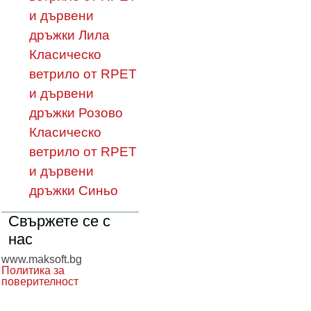
и дървени
дръжки Лила
Класическо
ветрило от RPET
и дървени
дръжки Розово
Класическо
ветрило от RPET
и дървени
дръжки Синьо
Свържете се с
нас
www.maksoft.bg
Политика за
поверителност