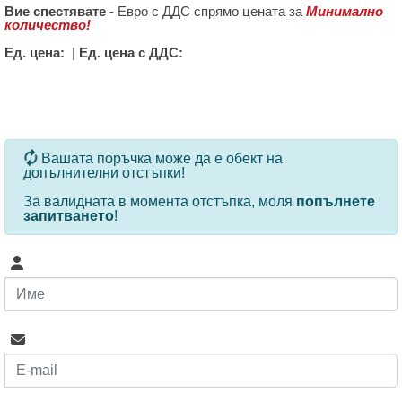
Вие спестявате
-
Евро с ДДС спрямо цената за
Минимално
количество!
Ед. цена:
|
Ед. цена с ДДС:
За определени продукти и количества се ползват
Вашата поръчка може да е обект на
допълнителни отстъпки!
За валидната в момента отстъпка, моля
попълнете
запитването
!