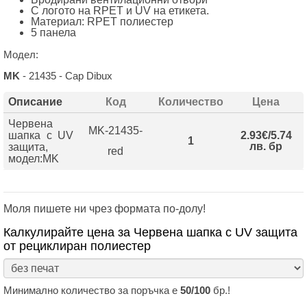
С логото на RPET и UV на етикета.
Материал: RPET полиестер
5 панела
Модел:
MK
- 21435 - Cap Dibux
Описание
Код
Количество
Цена
Червена
MK-21435-
шапка с UV
2.93€/5.74
1
лв. бр
защита,
red
модел:MK
Моля пишете ни чрез формата по-долу!
Калкулирайте цена за Червена шапка с UV защита
от рециклиран полиестер
Минимално количество за поръчка е
50/100
бр.!