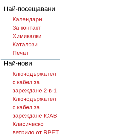
Най-посещавани
Календари
За контакт
Химикалки
Каталози
Печат
Най-нови
Ключодържател
с кабел за
зареждане 2-в-1
Ключодържател
с кабел за
зареждане ICAB
Класическо
ветрило от RPET