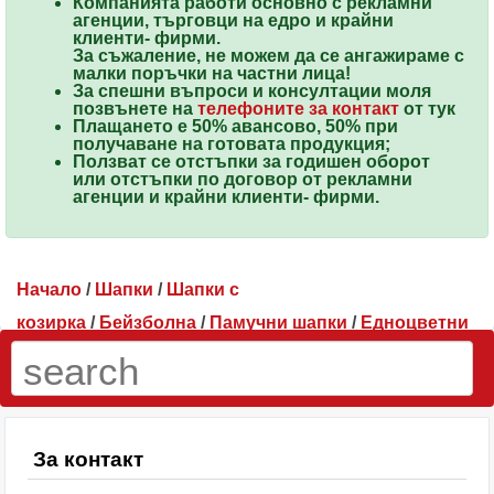
Компанията работи основно с рекламни
агенции, търговци на едро и крайни
клиенти-
фирми
.
За съжаление, не можем да се ангажираме с
малки поръчки на частни лица!
За спешни въпроси и консултации моля
позвънете
на
телефоните за контакт
от тук
Плащането е 50% авансово, 50% при
получаване на готовата продукция;
Ползват се
отстъпки
за годишен оборот
или отстъпки по договор от рекламни
агенции и крайни клиенти-
фирми
.
Начало
/
Шапки
/
Шапки с
козирка
/
Бейзболна
/
Памучни шапки
/
Едноцветни
шапки
/ Сива шапка от памук
За контакт