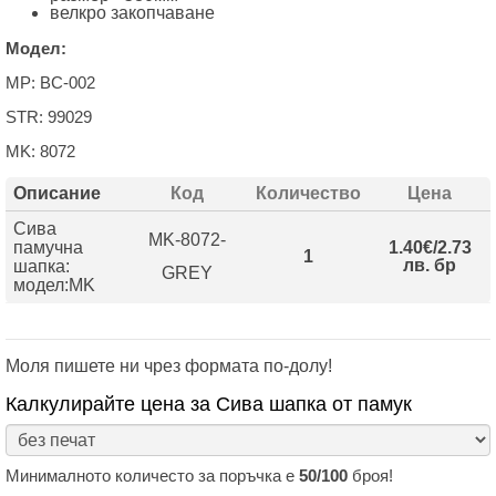
велкро закопчаване
Модел:
MP: BC-002
STR: 99029
MK: 8072
Описание
Код
Количество
Цена
Сива
MK-8072-
памучна
1.40€/2.73
1
лв. бр
шапка:
GREY
модел:MK
Моля пишете ни чрез формата по-долу!
Калкулирайте цена за Сива шапка от памук
Минималното количесто за поръчка е
50/100
броя!