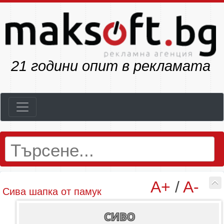
23
години опит в рекламата
A+
/
A-
Сива шапка от памук