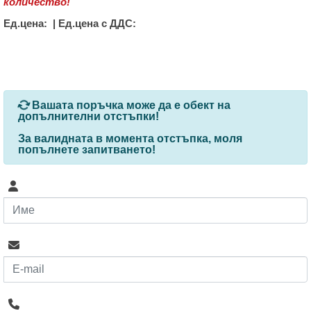
количество!
Ед.цена:
|
Ед.цена с ДДС:
За определени продукти и количества се ползват
Вашата поръчка може да е обект на
допълнителни отстъпки!
За валидната в момента отстъпка, моля
попълнете запитването
!