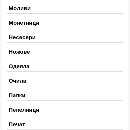
Моливи
Монетници
Несесери
Ножове
Одеяла
Очила
Папки
Пепелници
Печат