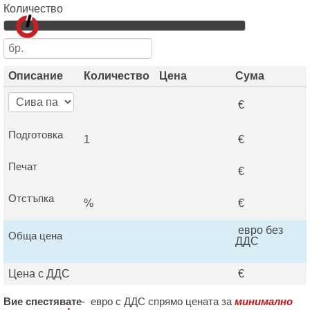
Количество
Описание
Количество
Цена
Сума
€
Подготовка
1
€
Печат
€
Отстъпка
%
€
евро без
Обща цена
ДДС
Цена с ДДС
€
Вие спестявате
-
евро с ДДС спрямо цената за
минимално