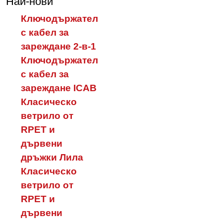
Най-нови
Ключодържател
с кабел за
зареждане 2-в-1
Ключодържател
с кабел за
зареждане ICAB
Класическо
ветрило от
RPET и
дървени
дръжки Лила
Класическо
ветрило от
RPET и
дървени