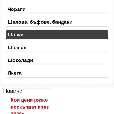
Чорапи
Шалове, бъфове, бандани
Шапки
Шезлонг
Шоколади
Якета
Новини
Кои цени рязко
поскъпват през