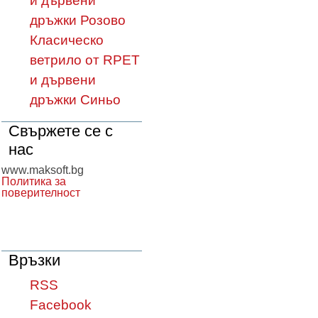
и дървени
дръжки Розово
Класическо
ветрило от RPET
и дървени
дръжки Синьо
Свържете се с
нас
www.maksoft.bg
Политика за
поверителност
Връзки
RSS
Facebook