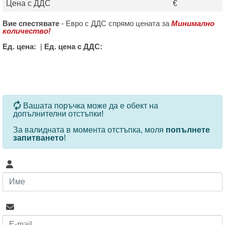
Цена с ДДС
€
Вие спестявате
-
Евро с ДДС спрямо цената за
Минимално
количество!
Ед. цена:
|
Ед. цена с ДДС:
За определени продукти и количества се ползват
Вашата поръчка може да е обект на
допълнителни отстъпки!
За валидната в момента отстъпка, моля
попълнете
запитването
!