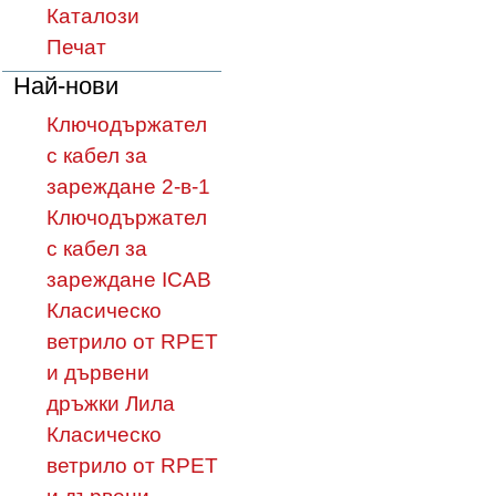
Каталози
Печат
Най-нови
Ключодържател
с кабел за
зареждане 2-в-1
Ключодържател
с кабел за
зареждане ICAB
Класическо
ветрило от RPET
и дървени
дръжки Лила
Класическо
ветрило от RPET