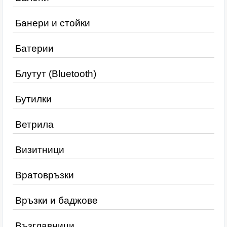
Банери и стойки
Батерии
Блутут (Bluetooth)
Бутилки
Ветрила
Визитници
Вратовръзки
Връзки и баджове
Възглавници