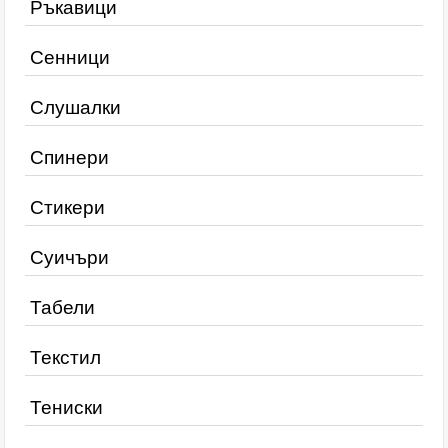
Ръкавици
Сенници
Слушалки
Спинери
Стикери
Суичъри
Табели
Текстил
Тениски