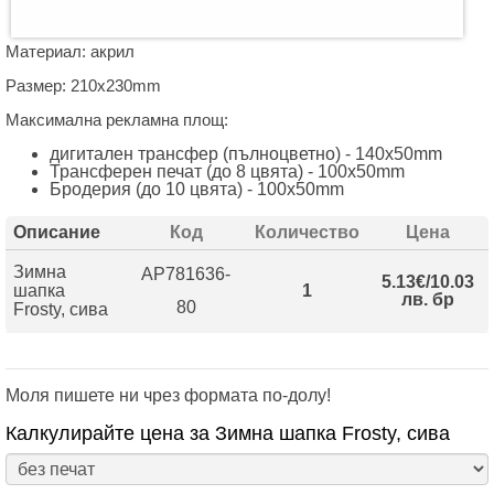
Материал: акрил
Размер: 210х230mm
Максимална рекламна площ:
дигитален трансфер (пълноцветно) - 140х50mm
Трансферен печат (до 8 цвята) - 100x50mm
Бродерия (до 10 цвята) - 100x50mm
Описание
Код
Количество
Цена
Зимна
AP781636-
5.13€/10.03
шапка
1
лв. бр
80
Frosty, сива
Моля пишете ни чрез формата по-долу!
Калкулирайте цена за Зимна шапка Frosty, сива