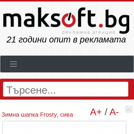
23
години опит в рекламата
A+
/
A-
Зимна шапка Frosty, сива