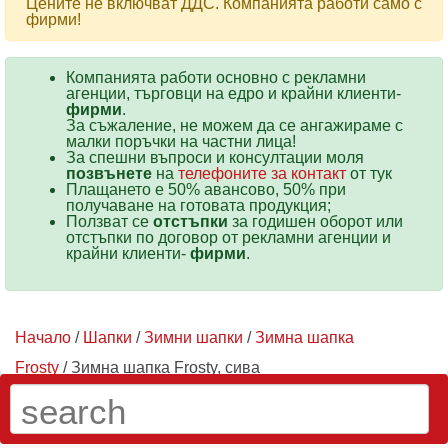
Цените не включват ДДС. Компанията работи само с
фирми!
Компанията работи основно с рекламни
агенции, търговци на едро и крайни клиенти-
фирми
.
За съжаление, не можем да се ангажираме с
малки поръчки на частни лица!
За спешни въпроси и консултации моля
позвънете
на
телефоните за контакт
от тук
Плащането е 50% авансово, 50% при
получаване на готовата продукция;
Ползват се
отстъпки
за годишен оборот или
отстъпки по договор от рекламни агенции и
крайни клиенти-
фирми
.
Начало
/
Шапки
/
Зимни шапки
/
Зимна шапка
Frosty
/ Зимна шапка Frosty, сива