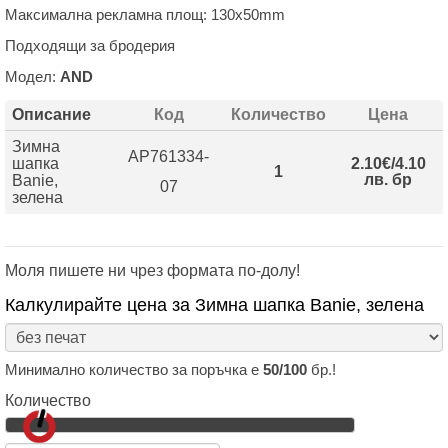
Максимална рекламна площ: 130х50mm
Подходящи за бродерия
Модел:
AND
Описание
Код
Количество
Цена
Зимна
AP761334-
шапка
2.10€/4.10
1
лв. бр
Banie,
07
зелена
Моля пишете ни чрез формата по-долу!
Калкулирайте цена за Зимна шапка Banie, зелена
Минимално количество за поръчка е
50/100
бр.!
Количество