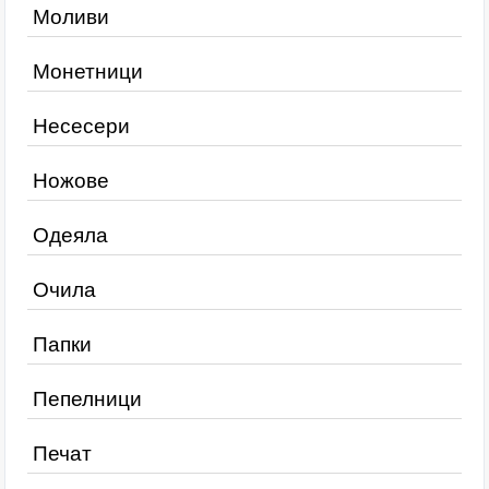
Моливи
Монетници
Несесери
Ножове
Одеяла
Очила
Папки
Пепелници
Печат