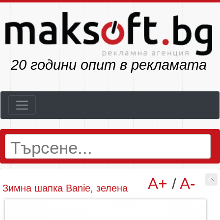
23
години опит в рекламата
A+
/
A-
Зимна шапка Banie, зелена