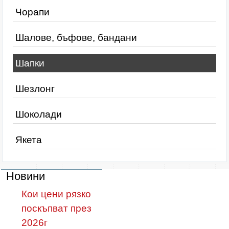
Чорапи
Шалове, бъфове, бандани
Шапки
Шезлонг
Шоколади
Якета
Новини
Кои цени рязко
поскъпват през
2026г