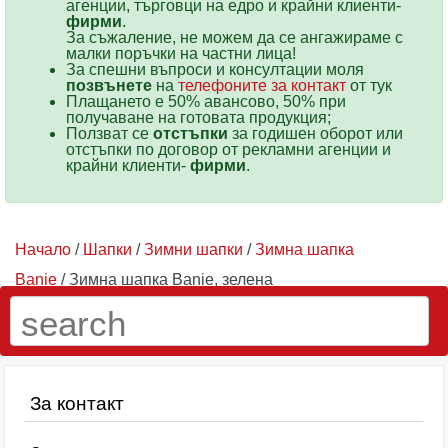
агенции, търговци на едро и крайни клиенти-
фирми
.
За съжаление, не можем да се ангажираме с
малки поръчки на частни лица!
За спешни въпроси и консултации моля
позвънете
на
телефоните за контакт
от тук
Плащането е 50% авансово, 50% при
получаване на готовата продукция;
Ползват се
отстъпки
за годишен оборот или
отстъпки по договор от рекламни агенции и
крайни клиенти-
фирми
.
Начало
/
Шапки
/
Зимни шапки
/
Зимна шапка
Banie
/ Зимна шапка Banie, зелена
За контакт