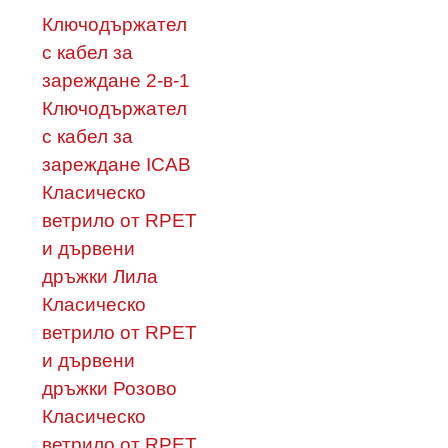
Ключодържател
с кабел за
зареждане 2-в-1
Ключодържател
с кабел за
зареждане ICAB
Класическо
ветрило от RPET
и дървени
дръжки Лила
Класическо
ветрило от RPET
и дървени
дръжки Розово
Класическо
ветрило от RPET