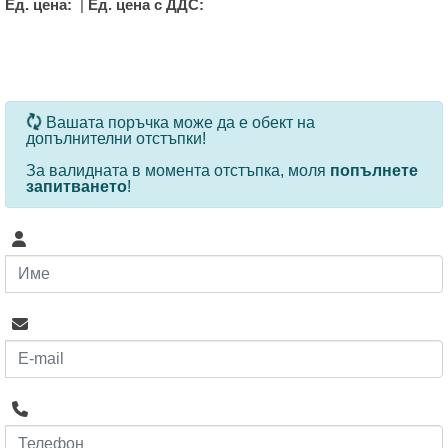
Ед. цена:
|
Ед. цена с ДДС:
За определени продукти и количества се ползват
Вашата поръчка може да е обект на
допълнителни отстъпки!
За валидната в момента отстъпка, моля
попълнете
запитването
!