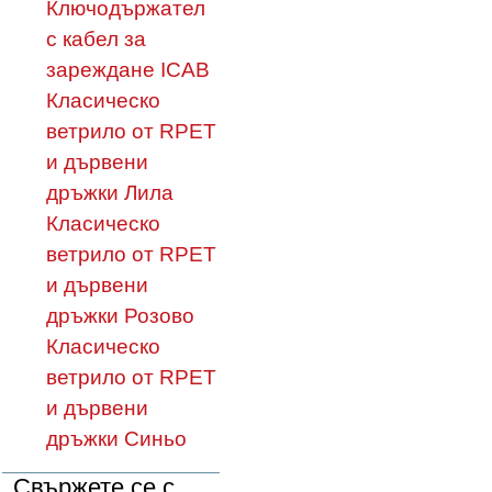
Ключодържател
с кабел за
зареждане ICAB
Класическо
ветрило от RPET
и дървени
дръжки Лила
Класическо
ветрило от RPET
и дървени
дръжки Розово
Класическо
ветрило от RPET
и дървени
дръжки Синьо
Свържете се с