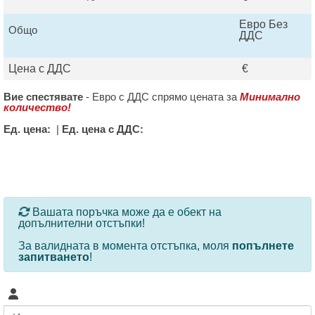
Евро Без
Общо
ДДС
Цена с ДДС
€
Вие спестявате
-
Евро с ДДС спрямо цената за
Минимално
количество!
Ед. цена:
|
Ед. цена с ДДС:
За определени продукти и количества се ползват
Вашата поръчка може да е обект на
допълнителни отстъпки!
За валидната в момента отстъпка, моля
попълнете
запитването
!