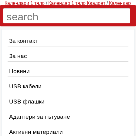
Календари 1 тяло
/
Календар 1 тяло Квадрат
/
Календар
Квадрат СИН - 1 тяло
/ Комплект син Квадрат с
химикалка и бележник
За контакт
За нас
Новини
USB кабели
USB флашки
Адаптери за пътуване
Активни материали