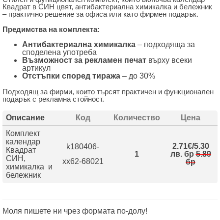
Квадрат в СИН цвят, антибактериална химикалка и бележник
– практично решение за офиса или като фирмен подарък.
Предимства на комплекта:
Антибактериална химикалка
– подходяща за
споделена употреба
Възможност за рекламен печат
върху всеки
артикул
Отстъпки според тиража
– до 30%
Подходящ за фирми, които търсят практичен и функционален
подарък с рекламна стойност.
Описание
Код
Количество
Цена
Комплект
календар
2.71€/5.30
k180406-
Квадрат
1
лв. бр
5.89
СИН,
xx62-68021
бр
химикалка и
бележник
Моля пишете ни чрез формата по-долу!