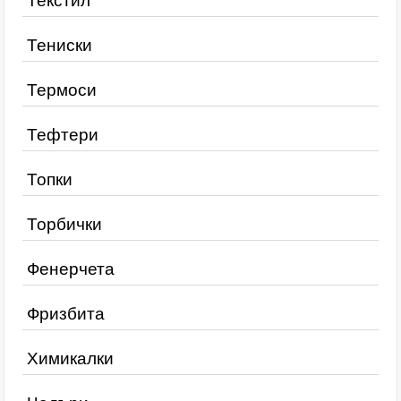
Текстил
Тениски
Термоси
Тефтери
Топки
Торбички
Фенерчета
Фризбита
Химикалки