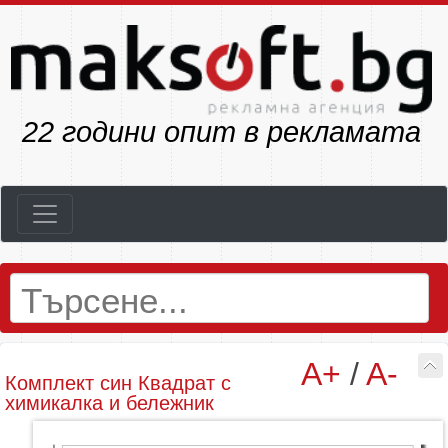
23
години опит в рекламата
A+
/
A-
Комплект син Квадрат с
химикалка и бележник