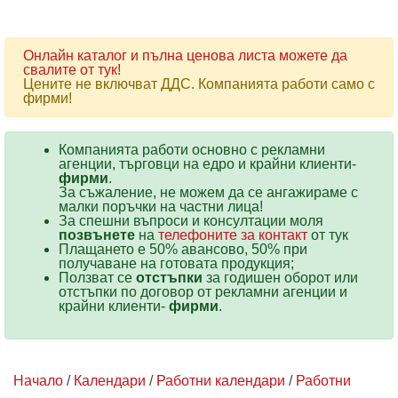
Онлайн каталог и пълна ценова листа можете да
свалите от тук!
Цените не включват ДДС. Компанията работи само с
фирми!
Компанията работи основно с рекламни
агенции, търговци на едро и крайни клиенти-
фирми
.
За съжаление, не можем да се ангажираме с
малки поръчки на частни лица!
За спешни въпроси и консултации моля
позвънете
на
телефоните за контакт
от тук
Плащането е 50% авансово, 50% при
получаване на готовата продукция;
Ползват се
отстъпки
за годишен оборот или
отстъпки по договор от рекламни агенции и
крайни клиенти-
фирми
.
Начало
/
Календари
/
Работни календари
/
Работни