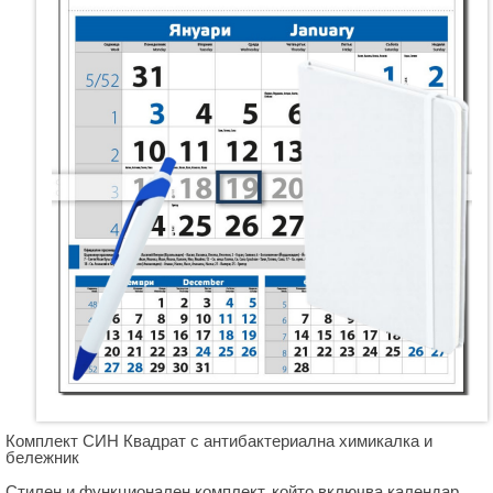
Комплект СИН Квадрат с антибактериална химикалка и
бележник
Стилен и функционален комплект, който включва календар