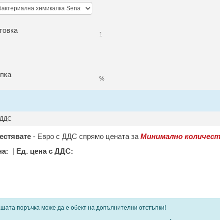
товка
1
пка
%
 ДДС
естявате
-
Евро с ДДС спрямо цената за
Минимално количест
на:
|
Ед. цена с ДДС:
 определени продукти и количества се ползват
шата поръчка може да е обект на допълнителни отстъпки!