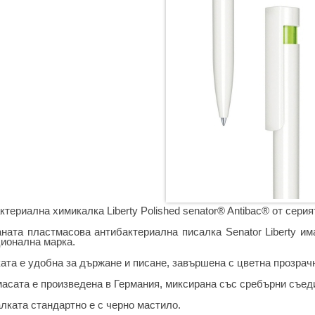
ктериална химикалка Liberty Polished senator® Antibac® от сер
ната пластмасова антибактериална писалка Senator Liberty им
ионална марка.
ата е удобна за държане и писане, завършена с цветна прозрачн
асата е произведена в Германия, миксирана със сребърни съеди
лката стандартно е с черно мастило.