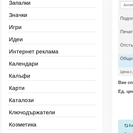
Запалки
Значки
Подго
Игри
Печат
Идеи
Отстъ
Интернет реклама
Общо
Календари
Цена с
Калъфи
Вие сп
Карти
Ед. це
Каталози
Ключодържатели
Козметика
За
Ва