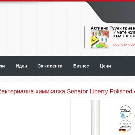
Активни Tyvek грив
Имате жив
към контак
прочети пов
зи
Идеи
За клиенти
Бизнес
Цени
актериална химикалка Senator Liberty Polished