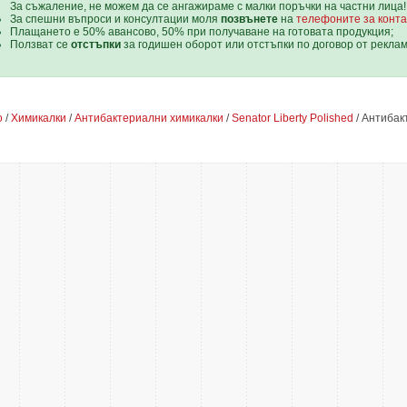
За съжаление, не можем да се ангажираме с малки поръчки на частни лица!
За спешни въпроси и консултации моля
позвънете
на
телефоните за конта
Плащането е 50% авансово, 50% при получаване на готовата продукция;
Ползват се
отстъпки
за годишен оборот или отстъпки по договор от рекла
о
/
Химикалки
/
Антибактериални химикалки
/
Senator Liberty Polished
/ Антибак