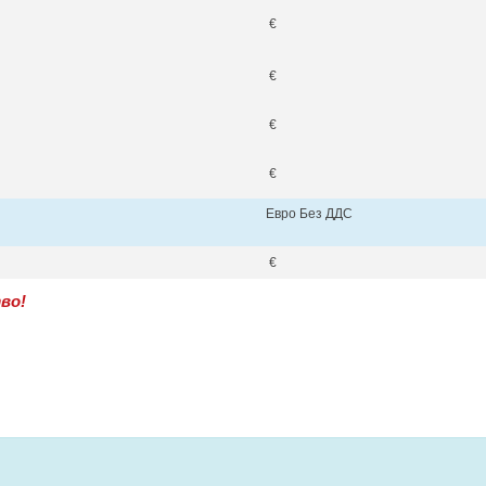
€
€
€
€
Евро Без ДДС
€
во!