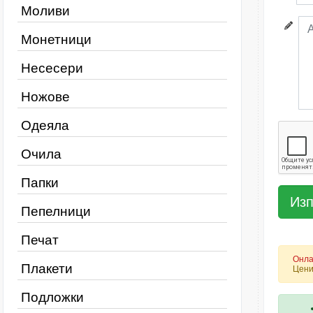
Моливи
Монетници
Несесери
Ножове
Одеяла
Очила
Папки
Пепелници
Печат
Онла
Плакети
Цени
Подложки