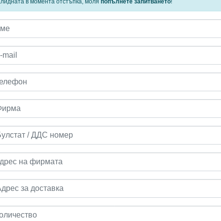
алидната в момента отстъпка, моля
попълнете запитването
!