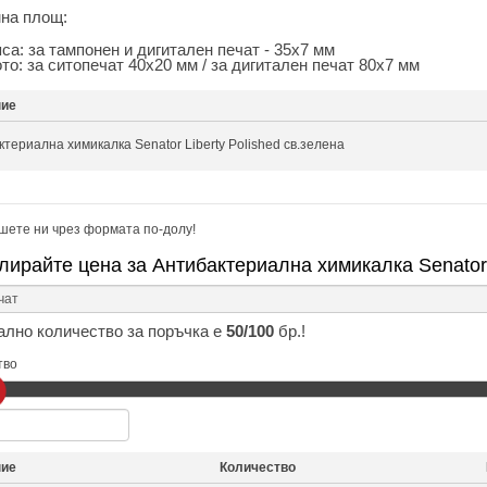
на площ:
пса: за тампонен и дигитален печат - 35х7 мм
ото: за ситопечат 40х20 мм / за дигитален печат 80х7 мм
ние
териална химикалка Senator Liberty Polished св.зелена
шете ни чрез формата по-долу!
лирайте цена за Антибактериална химикалка Senator L
лно количество за поръчка е
50/100
бр.!
тво
ние
Количество