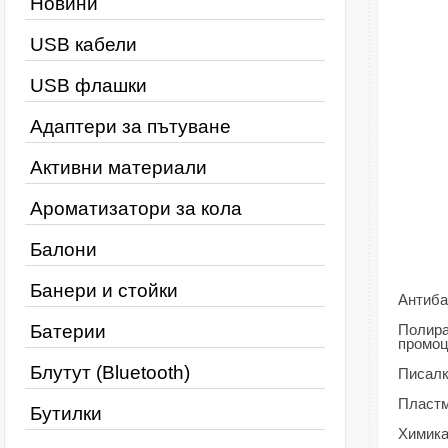
Новини
USB кабели
USB флашки
Адаптери за пътуване
Активни материали
Ароматизатори за кола
Балони
Банери и стойки
Антиба
Батерии
Полира
промоц
Блутут (Bluetooth)
Писалк
Пластм
Бутилки
Химика