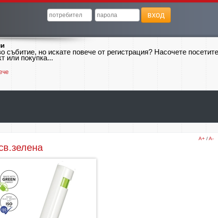
вход
ни
о събитие, но искате повече от регистрация? Насочете посетит
т или покупка...
ече
A+
/
A-
 св.зелена