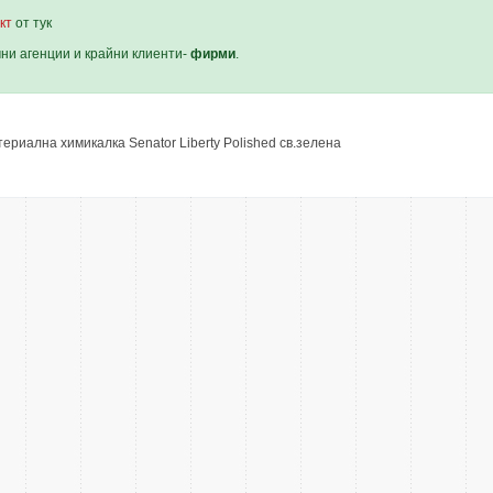
кт
от тук
мни агенции и крайни клиенти-
фирми
.
териална химикалка Senator Liberty Polished св.зелена