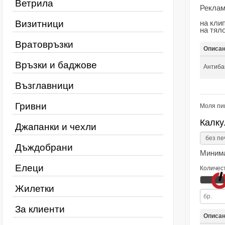
Ветрила
Реклам
Визитници
на кли
на тял
Вратовръзки
Описа
Връзки и баджове
Антибак
Възглавници
Гривни
Моля пи
Калку
Джапанки и чехли
Дъждобрани
Минима
Елеци
Количес
Жилетки
За клиенти
Описа