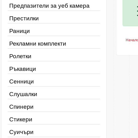
Предпазители за уеб камера
Престилки
Раници
Начал
Рекламни комплекти
Ролетки
Ръкавици
Сенници
Слушалки
Спинери
Стикери
Суичъри