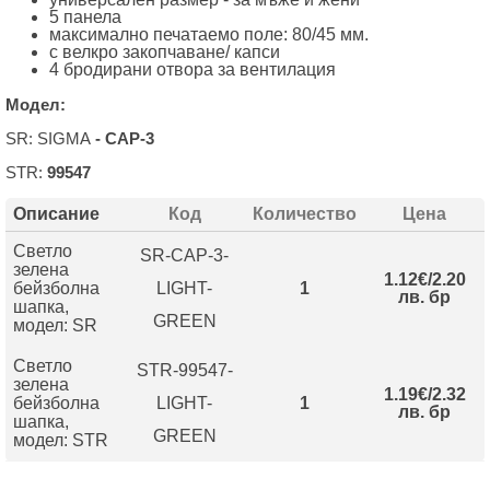
5 панела
максимално печатаемо поле: 80/45 мм.
с велкро закопчаване/ капси
4 бродирани отвора за вентилация
Модел:
SR: SIGMA
- CAP-3
STR:
99547
Описание
Код
Количество
Цена
Светло
SR-CAP-3-
зелена
1.12€/2.20
бейзболна
LIGHT-
1
лв. бр
шапка,
GREEN
модел: SR
Светло
STR-99547-
зелена
1.19€/2.32
бейзболна
LIGHT-
1
лв. бр
шапка,
GREEN
модел: STR