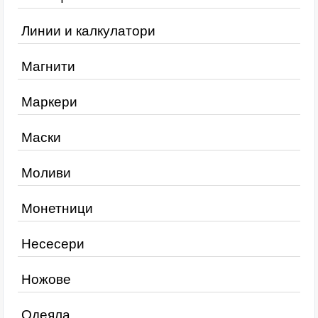
Линии и калкулатори
Магнити
Маркери
Маски
Моливи
Монетници
Несесери
Ножове
Одеяла