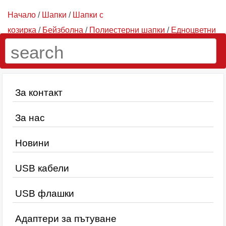
Начало
/
Шапки
/
Шапки с
козирка
/
Бейзболна
/
Полиестерни шапки
/
Едноцветни
шапки
/ Светло зелена шапка- полиетсер
За контакт
За нас
Новини
USB кабели
USB флашки
Адаптери за пътуване