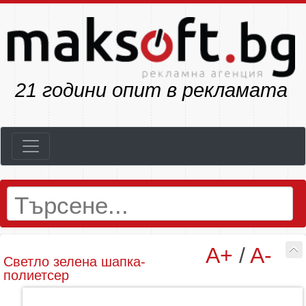
23
години опит в рекламата
A+
/
A-
Светло зелена шапка-
полиетсер