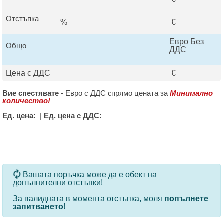
Отстъпка
%
€
Евро Без
Общо
ДДС
Цена с ДДС
€
Вие спестявате
-
Евро с ДДС спрямо цената за
Минимално
количество!
Ед. цена:
|
Ед. цена с ДДС:
За определени продукти и количества се ползват
Вашата поръчка може да е обект на
допълнителни отстъпки!
За валидната в момента отстъпка, моля
попълнете
запитването
!