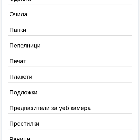
Очила
Папки
Пепелници
Печат
Плакети
Подложки
Предпазители за уеб камера
Престилки
Раници