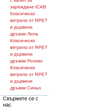
с кабел за
зареждане ICAB
Класическо
ветрило от RPET
и дървени
дръжки Лила
Класическо
ветрило от RPET
и дървени
дръжки Розово
Класическо
ветрило от RPET
и дървени
дръжки Синьо
Свържете се с
нас