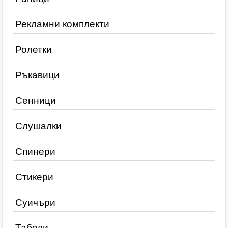
Рекламни комплекти
Ролетки
Ръкавици
Сенници
Слушалки
Спинери
Стикери
Суичъри
Табели