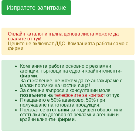
Онлайн каталог и пълна ценова листа можете да
свалите от тук!
Цените не включват ДДС. Компанията работи само с
фирми!
Компанията работи основно с рекламни
агенции, търговци на едро и крайни клиенти-
фирми
.
За съжаление, не можем да се ангажираме с
малки поръчки на частни лица!
За спешни въпроси и консултации моля
позвънете
на
телефоните за контакт
от тук
Плащането е 50% авансово, 50% при
получаване на готовата продукция;
Ползват се
отстъпки
за годишен оборот или
отстъпки по договор от рекламни агенции и
крайни клиенти-
фирми
.