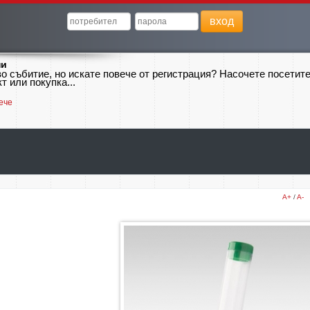
вход
ни
о събитие, но искате повече от регистрация? Насочете посетит
т или покупка...
ече
A+
/
A-