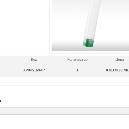
Код
Количество
Цена
AP845169-07
1
0.41€/0.80 лв.
7