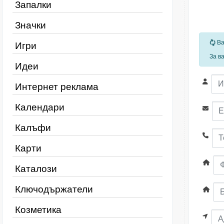
Запалки
Значки
За
Ва
Игри
За в
Идеи
Интернет реклама
Календари
Калъфи
Карти
Каталози
Ключодържатели
Козметика