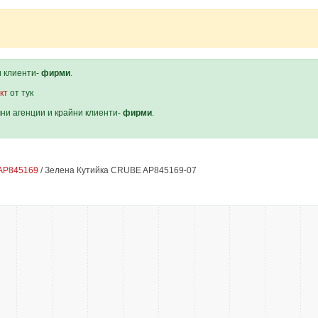
и клиенти-
фирми
.
кт
от тук
мни агенции и крайни клиенти-
фирми
.
AP845169
/ Зелена Кутийка CRUBE AP845169-07