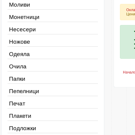
Моливи
Онла
Цени
Монетници
Несесери
Ножове
Одеяла
Очила
Начал
Папки
Пепелници
Печат
Плакети
Подложки