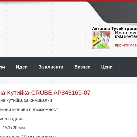
Активни Tyvek грив
Имате жив
към контак
прочети пов
зи
Идеи
За клиенти
Бизнес
Цени
на Кутийка CRUBE AP845169-07
на кутийка за химикалки
нични моливи с възможност
мен надпис.
: 150х20 мм
емо поле: 18 мм диаметър