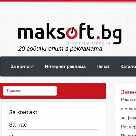
24
години опит в рекламата
За контакт
Интернет реклама
Печат
Катало
Зеле
Реклам
и меха
За контакт
за фир
За нас
Размер
Печата