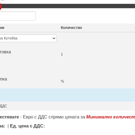
ние
Количество
товка
1
пка
%
 ДДС
естявате
-
Евро с ДДС спрямо цената за
Минимално количест
на:
|
Ед. цена с ДДС: