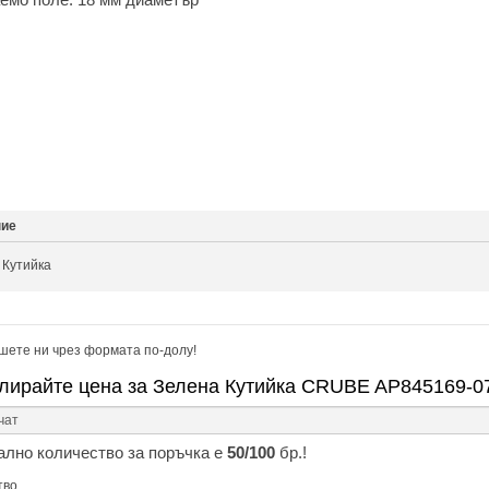
ние
 Кутийка
шете ни чрез формата по-долу!
лирайте цена за Зелена Кутийка CRUBE AP845169-0
лно количество за поръчка е
50/100
бр.!
тво