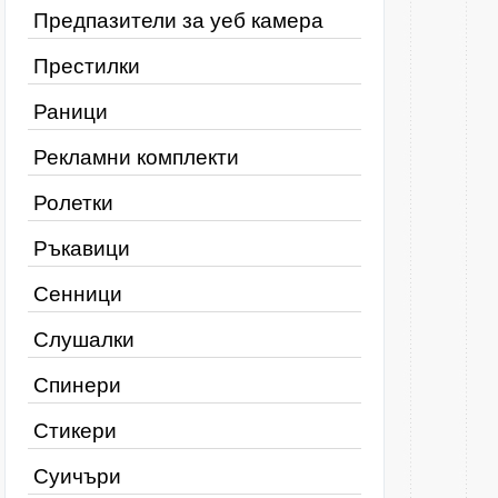
Предпазители за уеб камера
Престилки
Раници
Рекламни комплекти
Ролетки
Ръкавици
Сенници
Слушалки
Спинери
Стикери
Суичъри