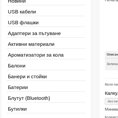
Новини
USB кабели
USB флашки
Адаптери за пътуване
Активни материали
Ароматизатори за кола
Описа
Зелена
Балони
Банери и стойки
Моля пи
Батерии
Калку
Блутут (Bluetooth)
Бутилки
Минима
Количес