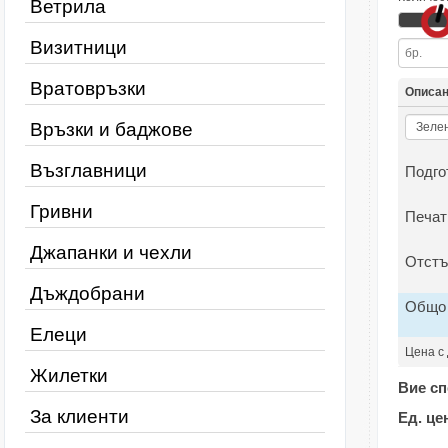
Ветрила
Визитници
Вратовръзки
Описа
Връзки и баджове
Възглавници
Подго
Гривни
Печат
Джапанки и чехли
Отстъ
Дъждобрани
Общо
Елеци
Цена с
Жилетки
Вие сп
За клиенти
Ед. це