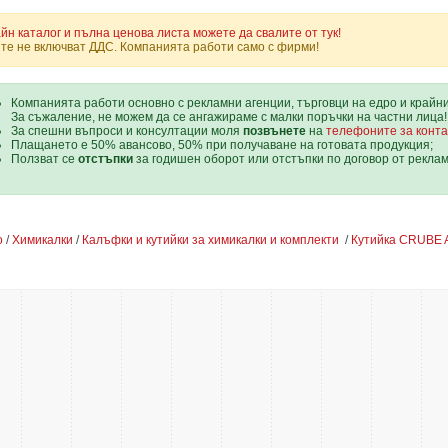
йн каталог и пълна ценова листа можете да свалите от тук!
те не включват ДДС. Компанията работи само с фирми!
Компанията работи основно с рекламни агенции, търговци на едро и крайн
За съжаление, не можем да се ангажираме с малки поръчки на частни лица!
За спешни въпроси и консултации моля
позвънете
на
телефоните за конта
Плащането е 50% авансово, 50% при получаване на готовата продукция;
Ползват се
отстъпки
за годишен оборот или отстъпки по договор от рекла
о
/
Химикалки
/
Калъфки и кутийки за химикалки и комплекти
/
Кутийка CRUBE 