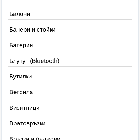
Балони
Банери и стойки
Батерии
Блутут (Bluetooth)
Бутилки
Ветрила
Визитници
Вратовръзки
Връзки и баджове