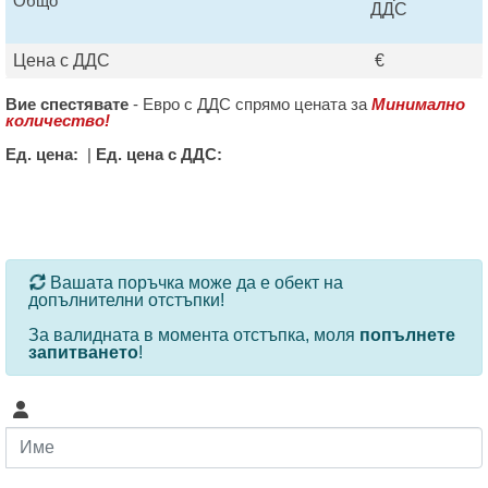
Общо
ДДС
Цена с ДДС
€
Вие спестявате
-
Евро с ДДС спрямо цената за
Минимално
количество!
Ед. цена:
|
Ед. цена с ДДС:
За определени продукти и количества се ползват
Вашата поръчка може да е обект на
допълнителни отстъпки!
За валидната в момента отстъпка, моля
попълнете
запитването
!