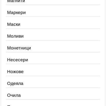
Магнити
Маркери
Маски
Моливи
Монетници
Несесери
Ножове
Одеяла
Очила