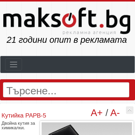
23
години опит в рекламата
A+
/
A-
Кутийка PAPB-5
Двойна кутия за
химикалки.