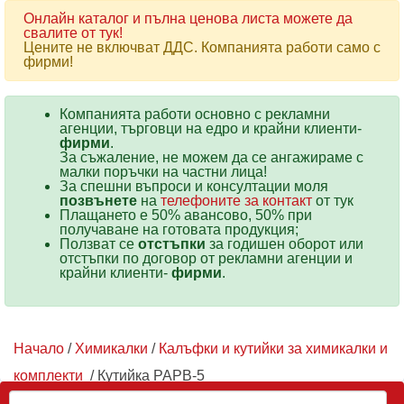
Онлайн каталог и пълна ценова листа можете да
свалите от тук!
Цените не включват ДДС. Компанията работи само с
фирми!
Компанията работи основно с рекламни
агенции, търговци на едро и крайни клиенти-
фирми
.
За съжаление, не можем да се ангажираме с
малки поръчки на частни лица!
За спешни въпроси и консултации моля
позвънете
на
телефоните за контакт
от тук
Плащането е 50% авансово, 50% при
получаване на готовата продукция;
Ползват се
отстъпки
за годишен оборот или
отстъпки по договор от рекламни агенции и
крайни клиенти-
фирми
.
Начало
/
Химикалки
/
Калъфки и кутийки за химикалки и
комплекти
/ Кутийка PAPB-5