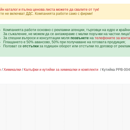
йн каталог и пълна ценова листа можете да свалите от тук!
те не включват ДДС. Компанията работи само с фирми!
Компанията работи основно с рекламни агенции, търговци на едро и крайн
За съжаление, не можем да се ангажираме с малки поръчки на частни лица!
За спешни въпроси и консултации моля
позвънете
на
телефоните за конта
Плащането е 50% авансово, 50% при получаване на готовата продукция;
Ползват се
отстъпки
за годишен оборот или отстъпки по договор от рекла
о
/
Химикалки
/
Калъфки и кутийки за химикалки и комплекти
/ Кутийка PPB-004