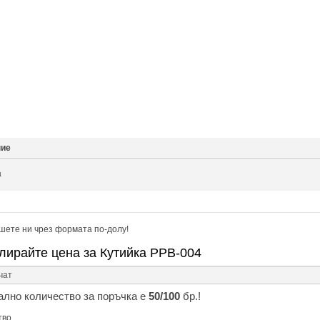
ние
а
шете ни чрез формата по-долу!
лирайте цена за Кутийка PPB-004
лно количество за поръчка е
50/100
бр.!
тво