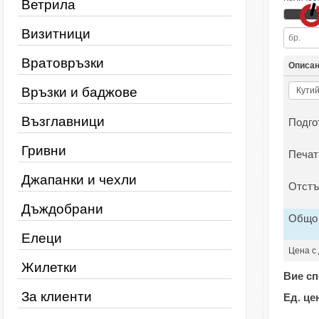
Ветрила
Визитници
Вратовръзки
Описа
Връзки и баджове
Възглавници
Подго
Гривни
Печат
Джапанки и чехли
Отстъ
Дъждобрани
Общо
Елеци
Цена с
Жилетки
Вие сп
За клиенти
Ед. це