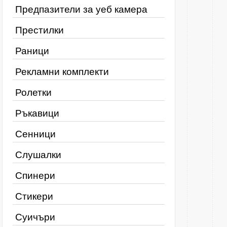
Предпазители за уеб камера
Престилки
Раници
Рекламни комплекти
Ролетки
Ръкавици
Сенници
Слушалки
Спинери
Стикери
Суичъри