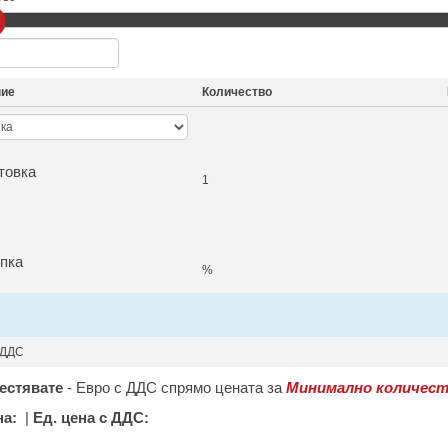
ние
Количество
товка
1
пка
%
 ДДС
естявате
-
Евро с ДДС спрямо цената за
Минимално количест
на:
|
Ед. цена с ДДС: