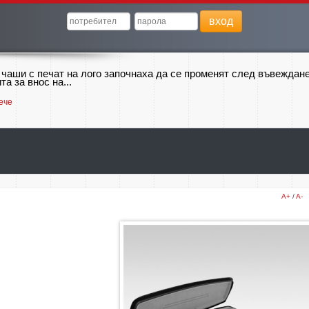
вход
 чаши с печат на лого започнаха да се променят след въвеждан
та за внос на...
ече
A+
/
A-