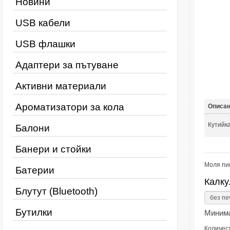
Новини
USB кабели
USB флашки
Адаптери за пътуване
Активни материали
Ароматизатори за кола
Описа
Кутийк
Балони
Банери и стойки
Моля пи
Батерии
Калку
Блутут (Bluetooth)
Бутилки
Минима
Количес