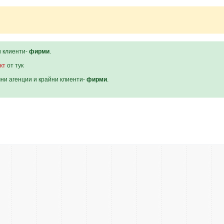
и клиенти-
фирми
.
кт
от тук
мни агенции и крайни клиенти-
фирми
.