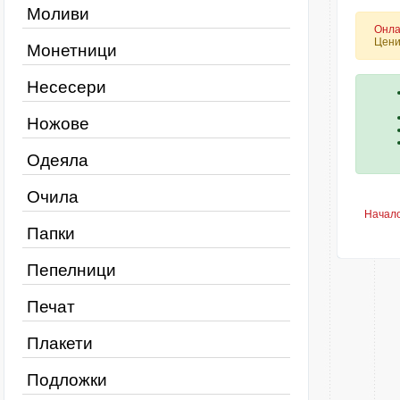
Моливи
Онла
Цени
Монетници
Несесери
Ножове
Одеяла
Очила
Начал
Папки
Пепелници
Печат
Плакети
Подложки