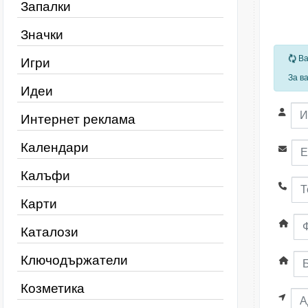
Запалки
Значки
За
Ва
Игри
За в
Идеи
Интернет реклама
Календари
Калъфи
Карти
Каталози
Ключодържатели
Козметика