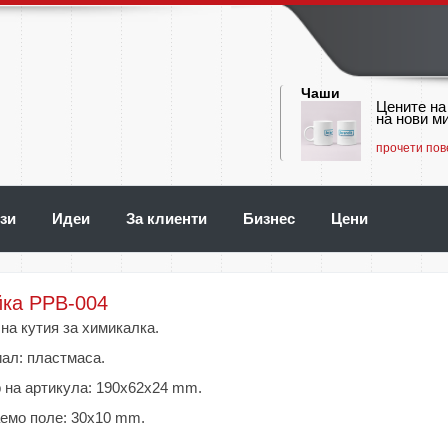
Чаши
Цените на
на нови ми
прочети пов
зи
Идеи
За клиенти
Бизнес
Цени
йка PPB-004
на кутия за химикалка.
ал: пластмаса.
 на артикула: 190x62x24 mm.
емо поле: 30х10 mm.