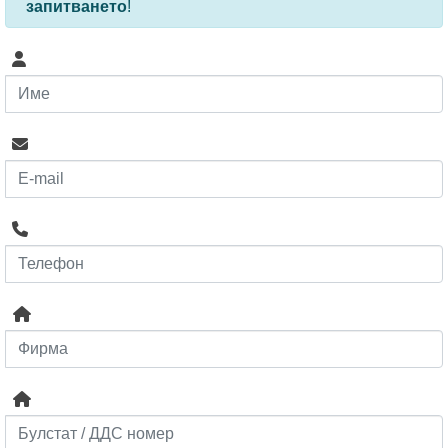
запитването
!