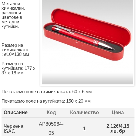
Метални
химикалки,
различни
цветове в
метални
кутийки.
Размер на
химикалката
: ø10×138 мм
Размер на
кутийката: 177 х
37 х 18 мм
Печатаемо поле на химикалката: 60 х 6 мм
Печатаемо поле на кутийката: 150 х 20 мм
Описание
Код
Количество
Цена
AP805964-
Червена
2.12€/4.15
1
лв. бр
ISAC
05