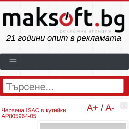
23
години опит в рекламата
A+
/
A-
Червена ISAC в кутийки
AP805964-05