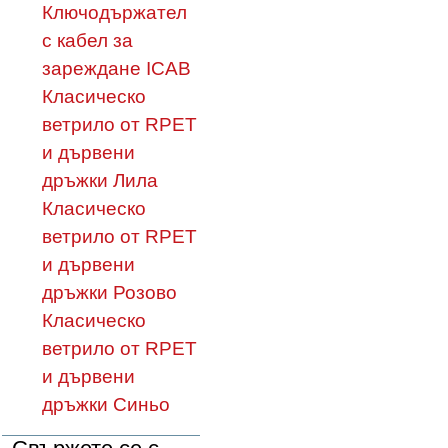
Ключодържател
с кабел за
зареждане ICAB
Класическо
ветрило от RPET
и дървени
дръжки Лила
Класическо
ветрило от RPET
и дървени
дръжки Розово
Класическо
ветрило от RPET
и дървени
дръжки Синьо