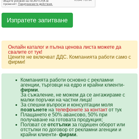
Онлайн каталог и пълна ценова листа можете да
свалите от тук!
Цените не включват ДДС. Компанията работи само с
фирми!
Компанията работи основно с рекламни
агенции, търговци на едро и крайни клиенти-
фирми
.
За съжаление, не можем да се ангажираме с
малки поръчки на частни лица!
За спешни въпроси и консултации моля
позвънете
на
телефоните за контакт
от тук
Плащането е 50% авансово, 50% при
получаване на готовата продукция;
Ползват се
отстъпки
за годишен оборот или
отстъпки по договор от рекламни агенции и
крайни клиенти-
фирми
.