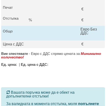
Печат
€
Отстъпка
%
€
Евро Без
Общо
ДДС
Цена с ДДС
€
Вие спестявате
-
Евро с ДДС спрямо цената за
Минимално
количество!
Ед. цена:
|
Ед. цена с ДДС:
За определени продукти и количества се ползват
Вашата поръчка може да е обект на
допълнителни отстъпки!
За валидната в момента отстъпка, моля
попълнете